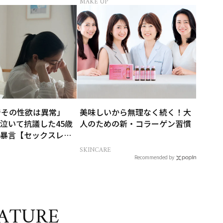
MAKE UP
でその性欲は異常」
美味しいから無理なく続く！大
泣いて抗議した45歳
人のための新・コラーゲン習慣
暴言【セックスレス
 CITY -女たちの告
SKINCARE
Recommended by
ATURE