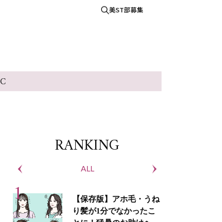
美ST部募集
IC
RANKING
ALL
S
【保存版】アホ毛・うね
り髪が1分でなかったこ