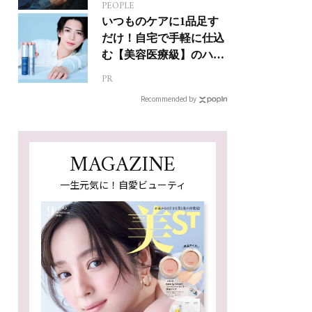
PEOPLE
ジカルへの挑戦
いつものケアに1品足す
だけ！自宅で手軽に仕込
む【美容医療級】のハリ
肌
PR
Recommended by
MAGAZINE
一生元気に！自愛ビューティ