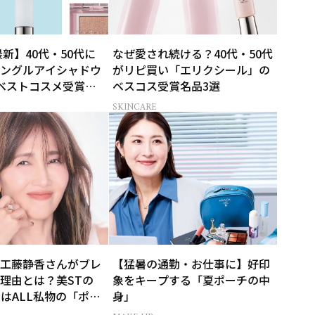
最新】40代・50代に
なぜ愛され続ける？40代・50代
ングルアイシャドウ
がリピ買い「エリクシール」の
ベストコスメ受賞ま
ベスコス受賞名品3選
SKINCARE
工藤静香さんがブレ
【猛暑の通勤・お仕事に】好印
理由とは？美STの
象をキープする「夏ポーチの中
eではALL私物の「ポー
身」
も大公開！