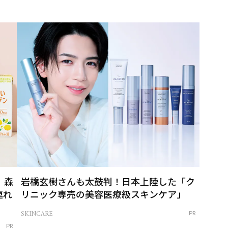
」森
岩橋玄樹さんも太鼓判！日本上陸した「ク
連れ
リニック専売の美容医療級スキンケア」
SKINCARE
PR
PR