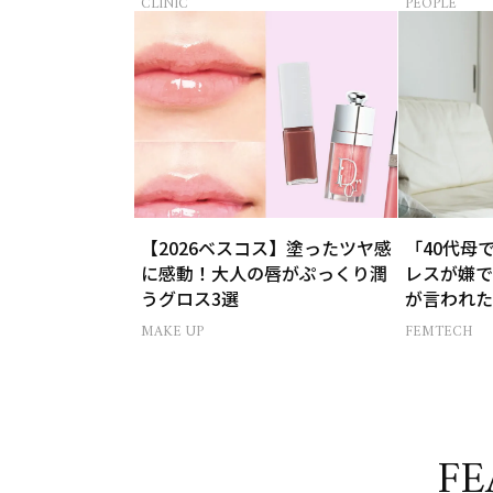
CLINIC
PEOPLE
【2026ベスコス】塗ったツヤ感
「40代母
に感動！大人の唇がぷっくり潤
レスが嫌で
うグロス3選
が言われた
AND THE
MAKE UP
FEMTECH
白-】
FE