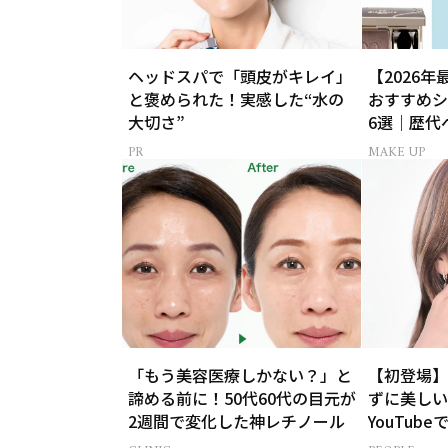
ヘッドスパで「頭皮がキレイ」
【2026年
と褒められた！実感した“水の
おすすめシ
大切さ”
6選｜歴代
とめ
MAKE UP
「もう美容医療しかない？」と
【初登場】
諦める前に！50代60代の目元が
ずに美しい
2週間で変化した神レチノール
YouTub
チの中身」