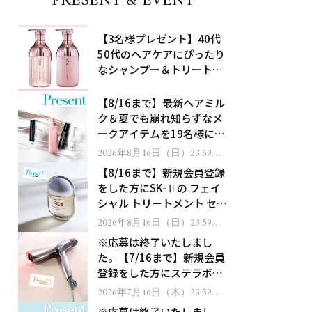
PRESENT & EVENT
【3名様プレゼント】40代
50代のヘアケアにぴったり
なシャンプー＆トリートメ
ントで、うねり悩みに対
処！
【8/16まで】最新ヘアミル
ク＆夏でも崩れ知らずなメ
ークアイテムを19名様にプ
レゼント！
2026年8月16日（日）23:59ま
で
【8/16まで】新規会員登録
をした方にSK-Ⅱの フェイ
シャル トリートメント セラ
ムをプレゼント！
2026年8月16日（日）23:59ま
で
※応募は終了いたしまし
た。【7/16まで】新規会員
登録をした方にステラボー
テのシャインリバース ヘア
2026年7月16日（木）23:59ま
で
ドライヤー ジュエルをプレ
※応募は終了いたしまし