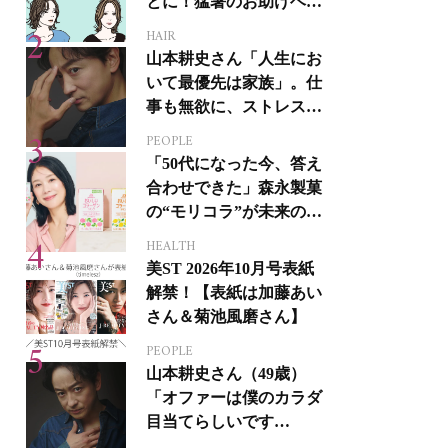
とに！猛暑のお助けヘア
アイテム16選
HAIR
山本耕史さん「人生にお
いて最優先は家族」。仕
事も無欲に、ストレスを
溜めない生き方
PEOPLE
「50代になった今、答え
合わせできた」森永製菓
の“モリコラ”が未来のキ
レイを連れてくる！
HEALTH
美ST 2026年10月号表紙
解禁！【表紙は加藤あい
さん＆菊池風磨さん】
PEOPLE
山本耕史さん（49歳）
「オファーは僕のカラダ
目当てらしいです
（笑）」全編英語ミュー