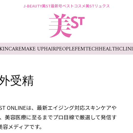
J-BEAUTY
美ST最新号
ベストコスメ
美STリュクス
KINCARE
MAKE UP
HAIR
PEOPLE
FEMTECH
HEALTH
CLIN
外受精
T ONLINEは、最新エイジング対応スキンケアや
、美容医療に至るまでプロ目線で厳選して発信す
美容メディアです。