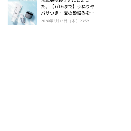
ゼント！
た。【7/16まで】うねりや
パサつき… 夏の髪悩みを解
消するヘアケアアイテムを
2026年7月16日（木）23:59ま
で
13名様にプレゼント！