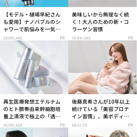
【モデル・樋場早紀さん
美味しいから無理なく続
も愛用】ナノバブルのシ
く！大人のための新・コ
ャワーで肌悩みを一気に
ラーゲン習慣
解決
SKINCARE
SKINCARE
PR
PR
再生医療発想エテルナム
後藤真希さんが10年以上
のヒト臍帯由来幹細胞培
続けている「美容プロテ
養上清液で極上の「透明
イン習慣」。美ボディを
感ハリ肌」へ
支える朝ルーティンと
SKINCARE
HEALTH
PR
PR
は？