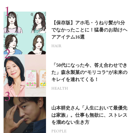
【保存版】アホ毛・うねり髪が1分
でなかったことに！猛暑のお助けヘ
アアイテム16選
HAIR
「50代になった今、答え合わせでき
た」森永製菓の“モリコラ”が未来の
キレイを連れてくる！
HEALTH
山本耕史さん「人生において最優先
は家族」。仕事も無欲に、ストレス
を溜めない生き方
PEOPLE