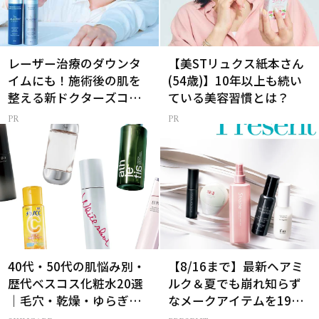
レーザー治療のダウンタ
【美STリュクス紙本さん
イムにも！施術後の肌を
(54歳)】10年以上も続い
整える新ドクターズコス
ている美容習慣とは？
メ
40代・50代の肌悩み別・
【8/16まで】最新ヘアミ
歴代ベスコス化粧水20選
ルク＆夏でも崩れ知らず
｜毛穴・乾燥・ゆらぎな
なメークアイテムを19名
ど
様にプレゼント！