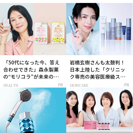
「50代になった今、答え
岩橋玄樹さんも太鼓判！
合わせできた」森永製菓
日本上陸した「クリニッ
の“モリコラ”が未来のキ
ク専売の美容医療級スキ
レイを連れてくる！
ンケア」
HEALTH
SKINCARE
PR
PR