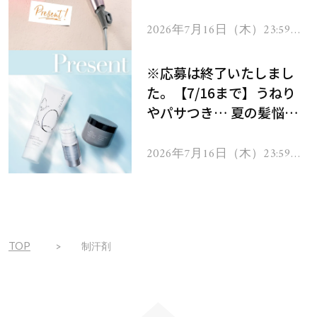
ーテのシャインリバース
ヘアドライヤー ジュエル
2026年7月16日（木）23:59ま
で
をプレゼント！
※応募は終了いたしまし
た。【7/16まで】うねり
やパサつき… 夏の髪悩み
を解消するヘアケアアイテ
ムを13名様にプレゼン
2026年7月16日（木）23:59ま
で
ト！
TOP
制汗剤