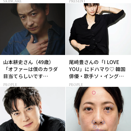
SKINCARE
PRESENT
山本耕史さん（49歳）
尾崎豊さんの「I LOVE
「オファーは僕のカラダ
YOU」にドハマり♡ 韓国
目当てらしいです
俳優・歌手ソ・イングク
（笑）」全編英語ミュー
さんの音楽がすべての人
PEOPLE
PEOPLE
ジカルへの挑戦
生って？