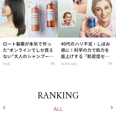
ロート製薬が本気で作っ
40代のハリ不足・しぼみ
た“オンラインでしか買え
感に！科学の力で肌力を
ない”大人のシャンプー＆
底上げする「肌密度セラ
トリートメントって？
ム」
HAIR
SKINCARE
PR
PR
RANKING
ALL