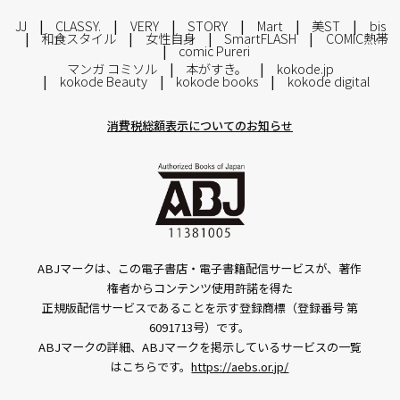
JJ
CLASSY.
VERY
STORY
Mart
美ST
bis
和食スタイル
女性自身
SmartFLASH
COMIC熱帯
comic Pureri
マンガ コミソル
本がすき。
kokode.jp
kokode Beauty
kokode books
kokode digital
消費税総額表示についてのお知らせ
ABJマークは、この電子書店・電子書籍配信サービスが、著作
権者からコンテンツ使用許諾を得た
正規版配信サービスであることを示す登録商標（登録番号 第
6091713号）です。
ABJマークの詳細、ABJマークを掲示しているサービスの一覧
はこちらです。
https://aebs.or.jp/