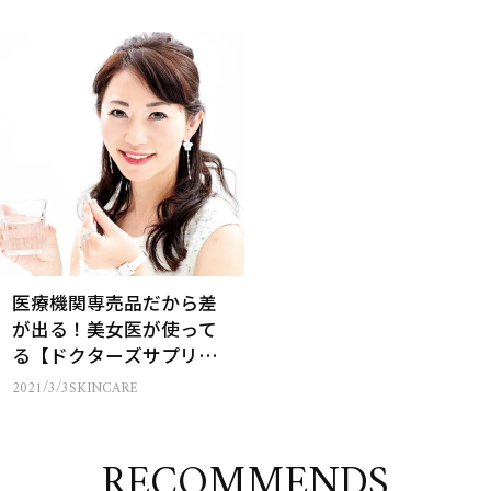
医療機関専売品だから差
が出る！美女医が使って
る【ドクターズサプリ＆
愛用コスメ】5選
2021/3/3
SKINCARE
RECOMMENDS