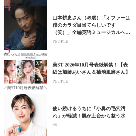
山本耕史さん（49歳）「オファーは
僕のカラダ目当てらしいです
（笑）」全編英語ミュージカルへの
挑戦
PEOPLE
美ST 2026年10月号表紙解禁！【表
紙は加藤あいさん＆菊池風磨さん】
PEOPLE
使い続けるうちに「小鼻の毛穴汚
れ」が軽減！肌が土台から整う水
PR