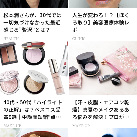
松本潤さんが、30代では
人生が変わる！？【ほく
一切気づけなかった最近
ろ取り】美容医療体験レ
感じる”贅沢”とは？
ポ
HEALTH
CLINIC
40代・50代「ハイライト
【汗・皮脂・エアコン乾
の正解」は？ベスコス受
燥】真夏のメイクあるあ
賞9選｜中顔面短縮“点置
る悩みを解決！プロが教
き”メイク法も
えるパウダー活用術
MAKE UP
MAKE UP