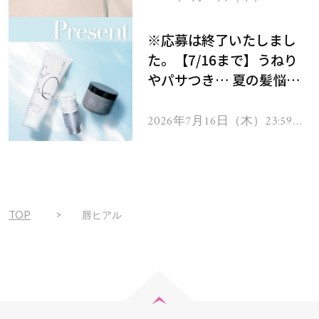
で
をプレゼント！
※応募は終了いたしまし
た。【7/16まで】うねり
やパサつき… 夏の髪悩み
を解消するヘアケアアイテ
ムを13名様にプレゼン
2026年7月16日（木）23:59ま
で
ト！
TOP
唇ヒアル