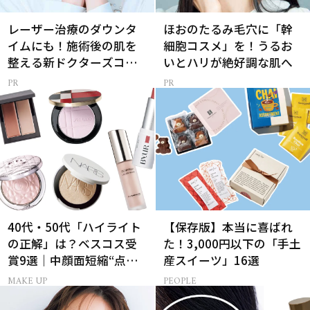
レーザー治療のダウンタ
ほおのたるみ毛穴に「幹
イムにも！施術後の肌を
細胞コスメ」を！うるお
整える新ドクターズコス
いとハリが絶好調な肌へ
メ
40代・50代「ハイライト
【保存版】本当に喜ばれ
の正解」は？ベスコス受
た！3,000円以下の「手土
賞9選｜中顔面短縮“点置
産スイーツ」16選
き”メイク法も
MAKE UP
PEOPLE