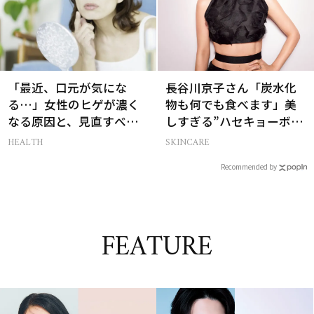
「最近、口元が気にな
長谷川京子さん「炭水化
る…」女性のヒゲが濃く
物も何でも食べます」美
なる原因と、見直すべき
しすぎる”ハセキョーボデ
生活習慣［医師監修］
ィ”を作る秘訣
HEALTH
SKINCARE
Recommended by
FEATURE