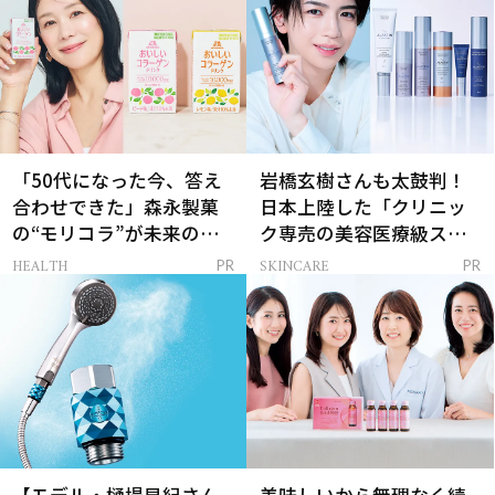
「50代になった今、答え
岩橋玄樹さんも太鼓判！
合わせできた」森永製菓
日本上陸した「クリニッ
の“モリコラ”が未来のキ
ク専売の美容医療級スキ
レイを連れてくる！
ンケア」
HEALTH
SKINCARE
PR
PR