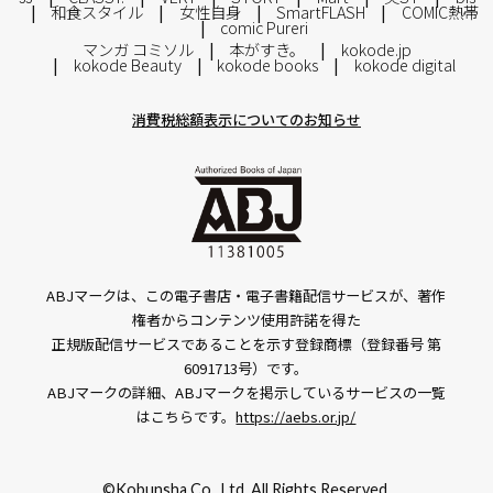
和食スタイル
女性自身
SmartFLASH
COMIC熱帯
comic Pureri
マンガ コミソル
本がすき。
kokode.jp
kokode Beauty
kokode books
kokode digital
消費税総額表示についてのお知らせ
ABJマークは、この電子書店・電子書籍配信サービスが、著作
権者からコンテンツ使用許諾を得た
正規版配信サービスであることを示す登録商標（登録番号 第
6091713号）です。
ABJマークの詳細、ABJマークを掲示しているサービスの一覧
はこちらです。
https://aebs.or.jp/
©Kobunsha Co., Ltd. All Rights Reserved.