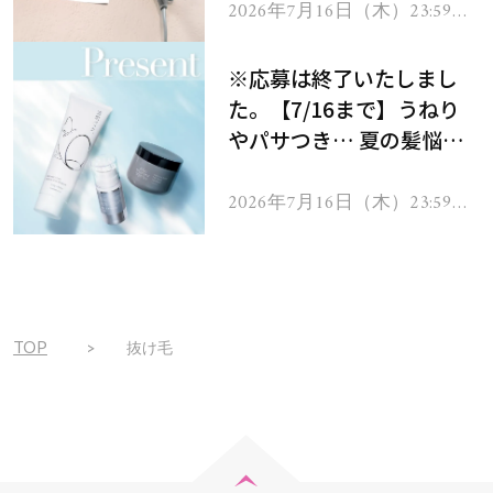
ヘアドライヤー ジュエル
2026年7月16日（木）23:59ま
で
をプレゼント！
※応募は終了いたしまし
た。【7/16まで】うねり
やパサつき… 夏の髪悩み
を解消するヘアケアアイテ
ムを13名様にプレゼン
2026年7月16日（木）23:59ま
で
ト！
TOP
抜け毛