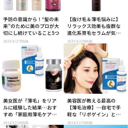
予防の意識から！“髪の未
【抜け毛＆薄毛悩みに】
来”のために美のプロが大
リラックス効果も抜群な
切にし続けていること5つ
進化系育毛セラムが気に
なる
2025/6/27
HAIR
2025/6/19
HAIR
美女医が「薄毛」をリア
美容医が教える最高の
ルに経験した結果…おす
【薄毛治療】…自宅で手
すめ「家庭用薄毛ケア」
軽な「リポゲイン」と
３選
は？
2024/12/6
HAIR
2024/12/5
HAIR