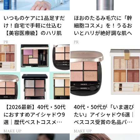
いつものケアに1品足すだ
ほおのたるみ毛穴に「幹
け！自宅で手軽に仕込む
細胞コスメ」を！うるお
【美容医療級】のハリ肌
いとハリが絶好調な肌へ
【2026最新】40代・50代
40代・50代が「いま選び
におすすめアイシャドウ9
たい」アイシャドウ6選｜
選｜歴代ベストコスメ受
ベスコス受賞の名品パレ
賞まとめ
ット＆単色アイカラー
MAKE UP
MAKE UP