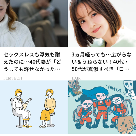
セックスレスも浮気も耐
3ヵ月経っても…広がらな
えたのに…40代妻が「ど
い＆うねらない！40代・
うしても許せなかった」
50代が真似すべき「ロー
夫の一言
レイヤーボブ」
FEMTECH
HAIR