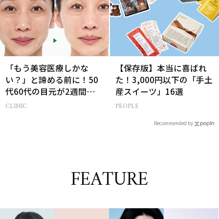
「もう美容医療しかな
【保存版】本当に喜ばれ
い？」と諦める前に！50
た！3,000円以下の「手土
代60代の目元が2週間で変
産スイーツ」16選
化した神レチノール
CLINIC
PEOPLE
Recommended by
FEATURE