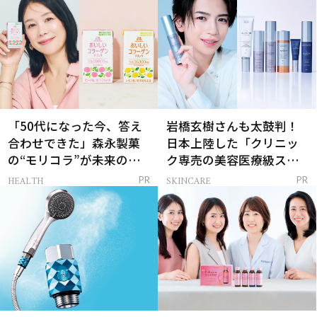
「50代になった今、答え
岩橋玄樹さんも太鼓判！
合わせできた」森永製菓
日本上陸した「クリニッ
の“モリコラ”が未来のキ
ク専売の美容医療級スキ
レイを連れてくる！
ンケア」
HEALTH
SKINCARE
PR
PR