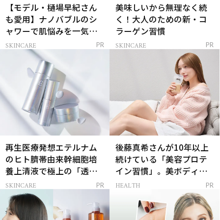
【モデル・樋場早紀さん
美味しいから無理なく続
も愛用】ナノバブルのシ
く！大人のための新・コ
ャワーで肌悩みを一気に
ラーゲン習慣
解決
SKINCARE
SKINCARE
PR
PR
再生医療発想エテルナム
後藤真希さんが10年以上
のヒト臍帯由来幹細胞培
続けている「美容プロテ
養上清液で極上の「透明
イン習慣」。美ボディを
感ハリ肌」へ
支える朝ルーティンと
SKINCARE
HEALTH
PR
PR
は？