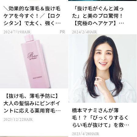
＼効果的な薄毛＆抜け毛
「抜け毛がぐんと減っ
ケアを今すぐ！／【ロク
た」と美のプロ驚愕！
シタン】で太く、強く、
【究極のヘアケア】
抜けにくいボリュームヘ
BEST3
2024/7/19
HAIR
2024/2/4
HAIR
PR
アへ！
【抜け毛、薄毛予防に】
大人の髪悩みにピンポイ
橋本マナミさんが薄
ントに応える薬用育毛美
毛！？「びっくりするく
容液
2023/12/22
HAIR
らい毛が抜けて」を救っ
たヘアとは？
2023/4/28
HAIR