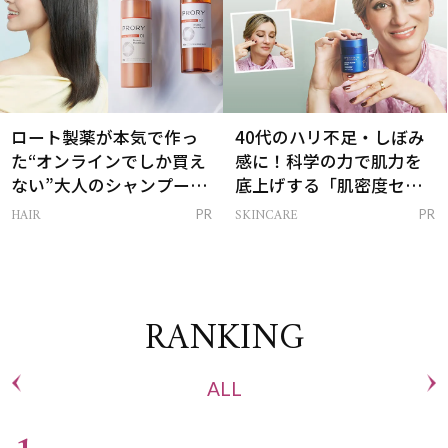
ロート製薬が本気で作っ
40代のハリ不足・しぼみ
た“オンラインでしか買え
感に！科学の力で肌力を
ない”大人のシャンプー＆
底上げする「肌密度セラ
トリートメントって？
ム」
HAIR
SKINCARE
PR
PR
RANKING
ALL