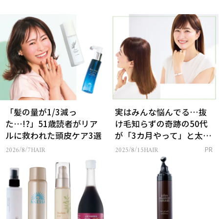
「髪の量が1/3減っ
実はみんな悩んでる…抜
た…!?」51歳読者がリア
け毛知らずの奇跡の50代
ルに救われた頭皮ケア3選
が「3カ月やって」と太鼓
判のアレって？
2026/8/7
HAIR
2025/8/15
HAIR
PR