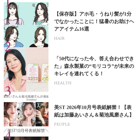
【保存版】アホ毛・うねり髪が1分
でなかったことに！猛暑のお助けヘ
アアイテム16選
HAIR
「50代になった今、答え合わせでき
た」森永製菓の“モリコラ”が未来の
キレイを連れてくる！
HEALTH
美ST 2026年10月号表紙解禁！【表
紙は加藤あいさん＆菊池風磨さん】
PEOPLE