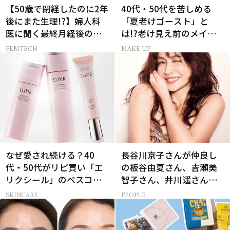
【50歳で閉経したのに2年
40代・50代を苦しめる
後にまた生理!?】婦人科
「夏老けゴースト」と
医に聞く最終月経後の出
は!?老け見え前のメイク
血の対処法
くずれ＆くすみ対策
FEMTECH
MAKE UP
なぜ愛され続ける？40
長谷川京子さんが仲良し
代・50代がリピ買い「エ
の板谷由夏さん、吉瀬美
リクシール」のベスコス
智子さん、井川遥さんと
受賞名品3選
集まる理由は…
SKINCARE
PEOPLE