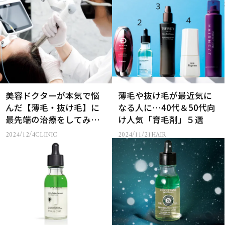
美容ドクターが本気で悩
薄毛や抜け毛が最近気に
んだ【薄毛・抜け毛】に
なる人に…40代＆50代向
最先端の治療をしてみた
け人気「育毛剤」５選
ら…
2024/12/4
CLINIC
2024/11/21
HAIR