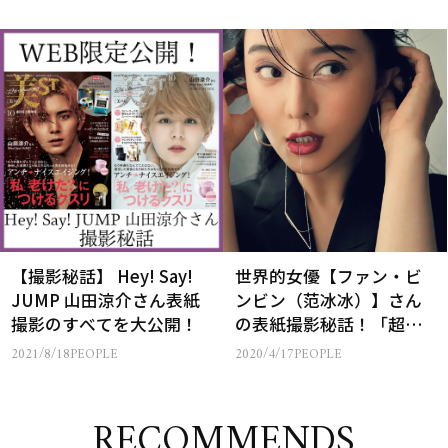
【撮影秘話】 Hey! Say!
世界的女優【ファン・ビ
JUMP 山田涼介さん表紙
ンビン（范冰冰）】さん
撮影のすべてを大公開！
の表紙撮影秘話！「超透
明肌は本気のケアで磨き
2021/8/18
PEOPLE
2020/4/17
PEOPLE
ます」
RECOMMENDS