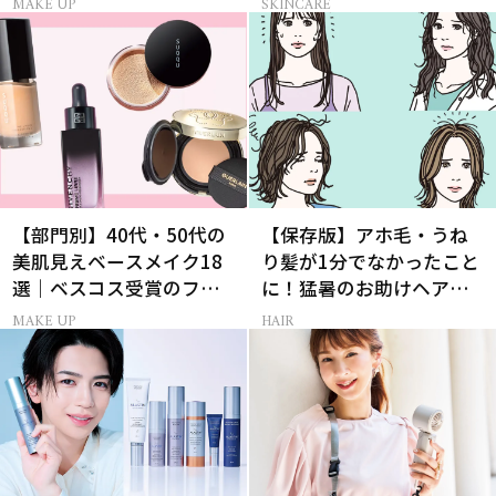
MAKE UP
SKINCARE
【部門別】40代・50代の
【保存版】アホ毛・うね
美肌見えベースメイク18
り髪が1分でなかったこと
選｜ベスコス受賞のファ
に！猛暑のお助けヘアア
ンデ・下地・パウダー
イテム16選
MAKE UP
HAIR