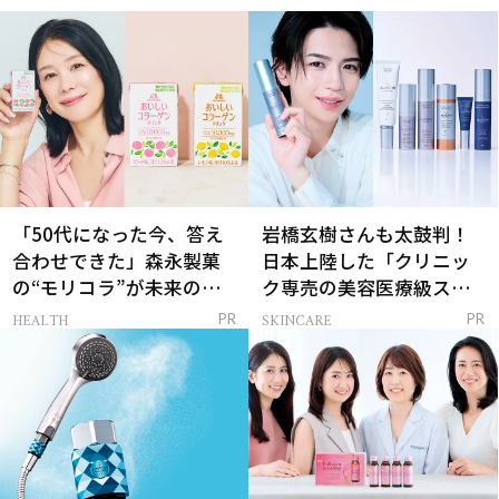
「50代になった今、答え
岩橋玄樹さんも太鼓判！
合わせできた」森永製菓
日本上陸した「クリニッ
の“モリコラ”が未来のキ
ク専売の美容医療級スキ
レイを連れてくる！
ンケア」
HEALTH
SKINCARE
PR
PR