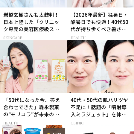
岩橋玄樹さんも太鼓判！
【2026年最新】猛暑日・
日本上陸した「クリニッ
酷暑日でも快適！40代50
ク専売の美容医療級スキ
代が持ち歩くべき暑さ対
ンケア」
策グッズ
SKINCARE
HEALTH
「50代になった今、答え
40代・50代の肌ハリツヤ
合わせできた」森永製菓
不足に！話題の「噴射導
の“モリコラ”が未来のキ
入ミラジェット」を体験
レイを連れてくる！
してみた
HEALTH
CLINIC