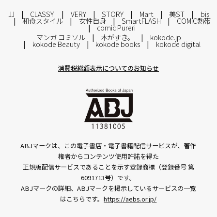
JJ
CLASSY.
VERY
STORY
Mart
美ST
bis
和食スタイル
女性自身
SmartFLASH
COMIC熱帯
comic Pureri
マンガ コミソル
本がすき。
kokode.jp
kokode Beauty
kokode books
kokode digital
消費税総額表示についてのお知らせ
ABJマークは、この電子書店・電子書籍配信サービスが、著作
権者からコンテンツ使用許諾を得た
正規版配信サービスであることを示す登録商標（登録番号 第
6091713号）です。
ABJマークの詳細、ABJマークを掲示しているサービスの一覧
はこちらです。
https://aebs.or.jp/