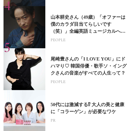
山本耕史さん（49歳）「オファーは
僕のカラダ目当てらしいです
（笑）」全編英語ミュージカルへの
挑戦
PEOPLE
尾崎豊さんの「I LOVE YOU」にド
ハマり♡ 韓国俳優・歌手ソ・イング
クさんの音楽がすべての人生って？
PEOPLE
50代には激減する⁉ 大人の美と健康
に「コラーゲン」が必要なワケ
PR