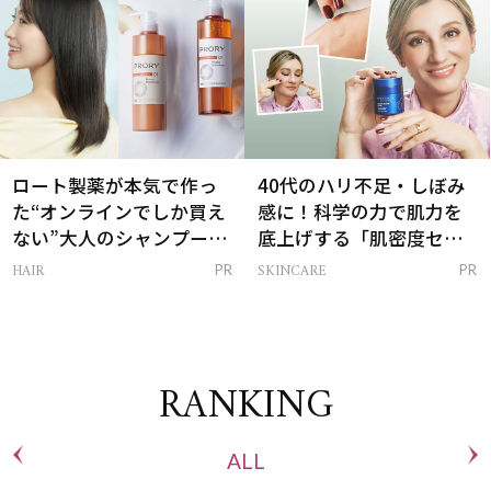
ロート製薬が本気で作っ
40代のハリ不足・しぼみ
た“オンラインでしか買え
感に！科学の力で肌力を
ない”大人のシャンプー＆
底上げする「肌密度セラ
トリートメントって？
ム」
HAIR
SKINCARE
PR
PR
RANKING
ALL