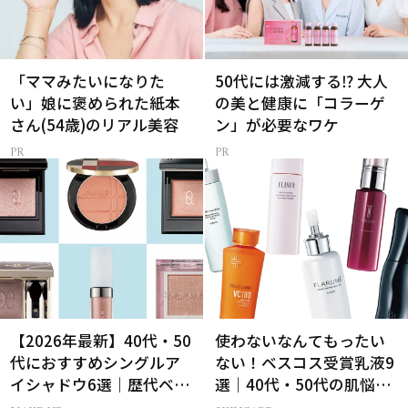
「ママみたいになりた
50代には激減する⁉ 大人
い」娘に褒められた紙本
の美と健康に「コラーゲ
さん(54歳)のリアル美容
ン」が必要なワケ
【2026年最新】40代・50
使わないなんてもったい
代におすすめシングルア
ない！ベスコス受賞乳液9
イシャドウ6選｜歴代ベス
選｜40代・50代の肌悩み
トコスメ受賞まとめ
別まとめ