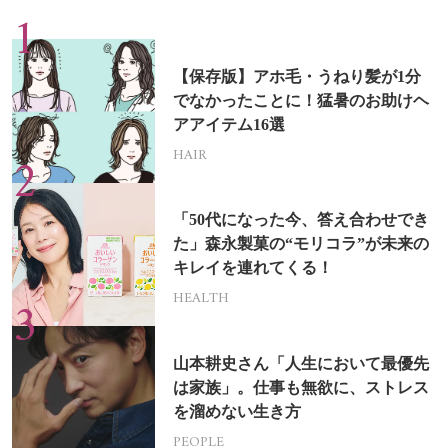
【保存版】アホ毛・うねり髪が1分
でなかったことに！猛暑のお助けヘ
アアイテム16選
HAIR
「50代になった今、答え合わせでき
た」森永製菓の“モリコラ”が未来の
キレイを連れてくる！
HEALTH
山本耕史さん「人生において最優先
は家族」。仕事も無欲に、ストレス
を溜めない生き方
PEOPLE