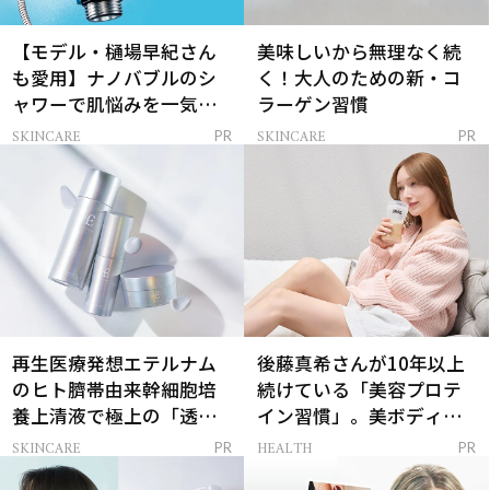
【モデル・樋場早紀さん
美味しいから無理なく続
も愛用】ナノバブルのシ
く！大人のための新・コ
ャワーで肌悩みを一気に
ラーゲン習慣
解決
SKINCARE
SKINCARE
PR
PR
再生医療発想エテルナム
後藤真希さんが10年以上
のヒト臍帯由来幹細胞培
続けている「美容プロテ
養上清液で極上の「透明
イン習慣」。美ボディを
感ハリ肌」へ
支える朝ルーティンと
SKINCARE
HEALTH
PR
PR
は？