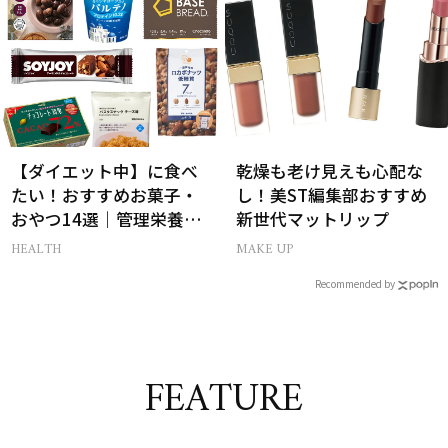
【ダイエット中】に食べ
乾燥も老け見えも心配な
たい！おすすめお菓子・
し！美ST編集部おすすめ
おやつ14選｜管理栄養士
新世代マットリップ
監修
HEALTH
MAKE UP
Recommended by
FEATURE