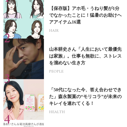
【保存版】アホ毛・うねり髪が1分
でなかったことに！猛暑のお助けヘ
アアイテム16選
HAIR
山本耕史さん「人生において最優先
は家族」。仕事も無欲に、ストレス
を溜めない生き方
PEOPLE
「50代になった今、答え合わせでき
た」森永製菓の“モリコラ”が未来の
キレイを連れてくる！
HEALTH