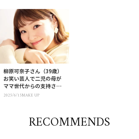
柳原可奈子さん（39歳）
お笑い芸人で二児の母が
ママ世代からの支持され
る秘密とは
2025/6/15
MAKE UP
RECOMMENDS