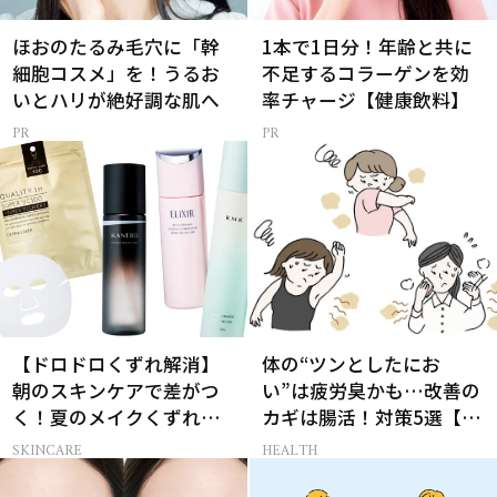
ほおのたるみ毛穴に「幹
1本で1日分！年齢と共に
細胞コスメ」を！うるお
不足するコラーゲンを効
いとハリが絶好調な肌へ
率チャージ【健康飲料】
【ドロドロくずれ解消】
体の“ツンとしたにお
朝のスキンケアで差がつ
い”は疲労臭かも…改善の
く！夏のメイクくずれ防
カギは腸活！対策5選【医
止術
師監修】
SKINCARE
HEALTH