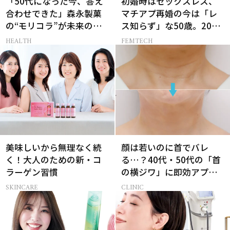
「50代になった今、答え
初婚時はセックスレス、
合わせできた」森永製菓
マチアプ再婚の今は「レ
の“モリコラ”が未来のキ
ス知らず」な50歳。20代
レイを連れてくる！
と変えた“結婚の条件”と
HEALTH
FEMTECH
は？
美味しいから無理なく続
顔は若いのに首でバレ
く！大人のための新・コ
る…？40代・50代の「首
ラーゲン習慣
の横ジワ」に即効アプロ
ーチする最新美容医療と
SKINCARE
CLINIC
は