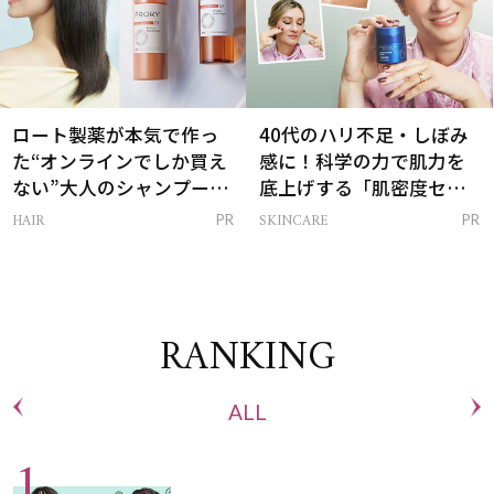
ロート製薬が本気で作っ
40代のハリ不足・しぼみ
た“オンラインでしか買え
感に！科学の力で肌力を
ない”大人のシャンプー＆
底上げする「肌密度セラ
トリートメントって？
ム」
HAIR
SKINCARE
PR
PR
RANKING
ALL