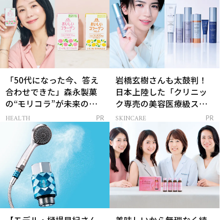
「50代になった今、答え
岩橋玄樹さんも太鼓判！
合わせできた」森永製菓
日本上陸した「クリニッ
の“モリコラ”が未来のキ
ク専売の美容医療級スキ
レイを連れてくる！
ンケア」
HEALTH
SKINCARE
PR
PR