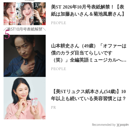
美ST 2026年10月号表紙解禁！【表
紙は加藤あいさん＆菊池風磨さん】
PEOPLE
山本耕史さん（49歳）「オファーは
僕のカラダ目当てらしいです
（笑）」全編英語ミュージカルへの
挑戦
PEOPLE
【美STリュクス紙本さん(54歳)】10
年以上も続いている美容習慣とは？
PR
Recommended by