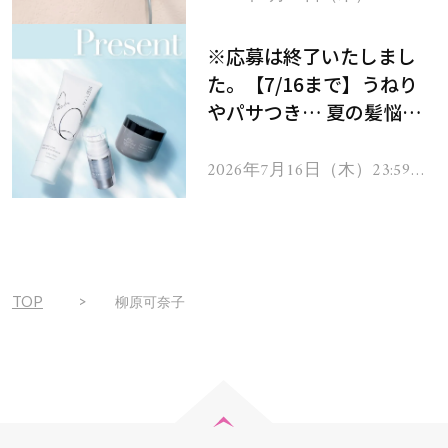
で
をプレゼント！
※応募は終了いたしまし
た。【7/16まで】うねり
やパサつき… 夏の髪悩み
を解消するヘアケアアイテ
ムを13名様にプレゼン
2026年7月16日（木）23:59ま
で
ト！
TOP
柳原可奈子