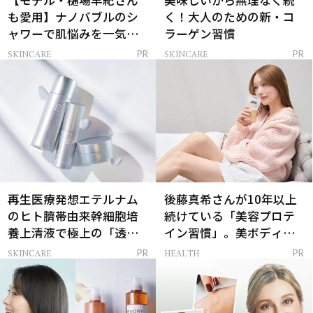
【モデル・樋場早紀さん
美味しいから無理なく続
も愛用】ナノバブルのシ
く！大人のための新・コ
ャワーで肌悩みを一気に
ラーゲン習慣
解決
SKINCARE
SKINCARE
PR
PR
再生医療発想エテルナム
後藤真希さんが10年以上
のヒト臍帯由来幹細胞培
続けている「美容プロテ
養上清液で極上の「透明
イン習慣」。美ボディを
感ハリ肌」へ
支える朝ルーティンと
SKINCARE
HEALTH
PR
PR
は？