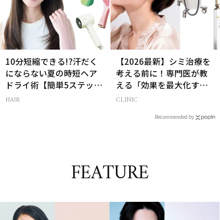
10分短縮できる!?汗だく
【2026最新】シミ治療を
にならない夏の時短ヘア
考える前に！専門医が教
ドライ術【簡単5ステッ
える「効果を最大化す
プ】
る」4STEP完全版
HAIR
CLINIC
Recommended by
FEATURE