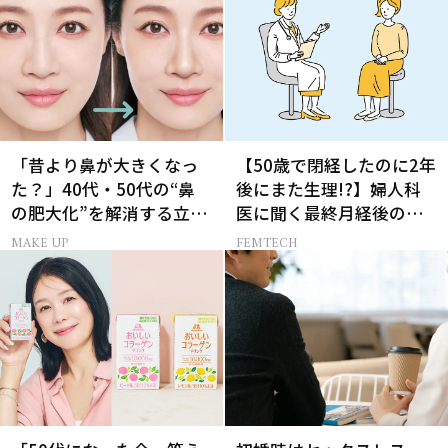
「昔より鼻が大きくなっ
【50歳で閉経したのに2年
た？」40代・50代の“鼻
後にまた生理!?】婦人科
の肥大化”を解消する立体
医に聞く最終月経後の出
小鼻メイク
血の対処法
MAKE UP
FEMTECH