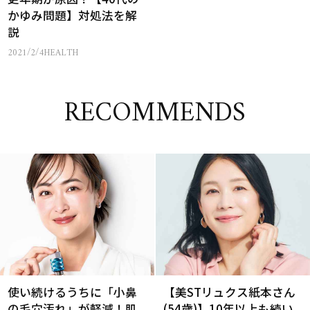
かゆみ問題】対処法を解
説
2021/2/4
HEALTH
RECOMMENDS
使い続けるうちに「小鼻
【美STリュクス紙本さん
の毛穴汚れ」が軽減！肌
(54歳)】10年以上も続い