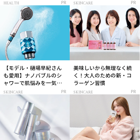
レイを連れてくる！
ンケア」
HEALTH
SKINCARE
PR
PR
【モデル・樋場早紀さん
美味しいから無理なく続
も愛用】ナノバブルのシ
く！大人のための新・コ
ャワーで肌悩みを一気に
ラーゲン習慣
解決
SKINCARE
SKINCARE
PR
PR