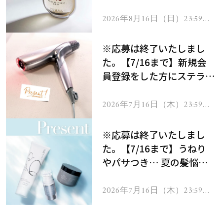
セラムをプレゼント！
2026年8月16日（日）23:59ま
で
※応募は終了いたしまし
た。【7/16まで】新規会
員登録をした方にステラボ
ーテのシャインリバース
ヘアドライヤー ジュエル
2026年7月16日（木）23:59ま
で
をプレゼント！
※応募は終了いたしまし
た。【7/16まで】うねり
やパサつき… 夏の髪悩み
を解消するヘアケアアイテ
ムを13名様にプレゼン
2026年7月16日（木）23:59ま
で
ト！