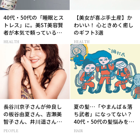
40代・50代の「睡眠とス
【美女が喜ぶ手土産】か
トレス」に。美ST美容賢
わいい！ 心ときめく癒し
者が本気で頼っているサ
のギフト3選
プリ2選
HEALTH
HEALTH
長谷川京子さんが仲良し
夏の髪…「やまんば＆落
の板谷由夏さん、吉瀬美
ち武者」になってない？
智子さん、井川遥さんと
40代・50代の髪悩みをレ
集まる理由は…
スキューする裏ワザ
PEOPLE
HAIR