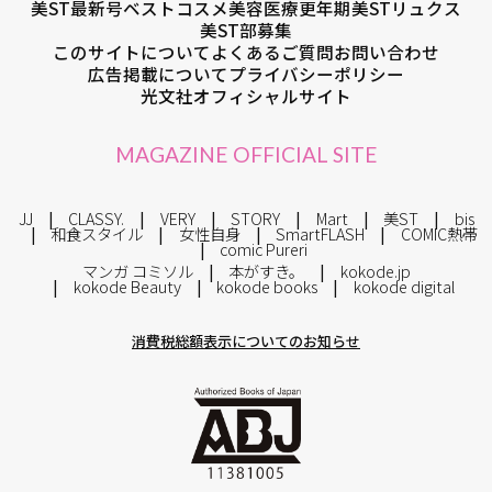
美ST最新号
ベストコスメ
美容医療
更年期
美STリュクス
美ST部募集
このサイトについて
よくあるご質問
お問い合わせ
広告掲載について
プライバシーポリシー
光文社オフィシャルサイト
MAGAZINE OFFICIAL SITE
JJ
CLASSY.
VERY
STORY
Mart
美ST
bis
和食スタイル
女性自身
SmartFLASH
COMIC熱帯
comic Pureri
マンガ コミソル
本がすき。
kokode.jp
kokode Beauty
kokode books
kokode digital
消費税総額表示についてのお知らせ