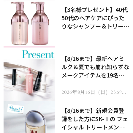
【3名様プレゼント】40代
50代のヘアケアにぴった
りなシャンプー＆トリート
メントで、うねり悩みに対
処！
【8/16まで】最新ヘアミ
ルク＆夏でも崩れ知らずな
メークアイテムを19名様
にプレゼント！
2026年8月16日（日）23:59ま
で
【8/16まで】新規会員登
録をした方にSK-Ⅱの フェ
イシャル トリートメント