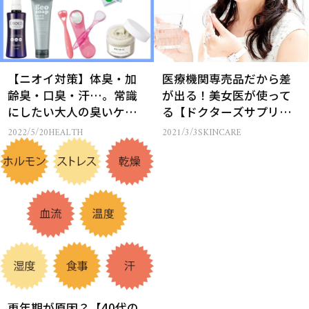
【ニオイ対策】体臭・加
医療機関専売品だから差
齢臭・口臭・汗…。常識
が出る！美女医が使って
にしたい大人の臭いケア
る【ドクターズサプリ＆
全部！
愛用コスメ】5選
2022/5/20
HEALTH
2021/3/3
SKINCARE
更年期が原因？【40代の