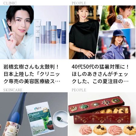
CLINIC
PEOPLE
岩橋玄樹さんも太鼓判！
40代50代の猛暑対策に！
日本上陸した「クリニッ
ほしのあきさんがチェッ
ク専売の美容医療級スキ
クした、この夏注目の暑
ンケア」
さ対策グッズ3選
SKINCARE
PEOPLE