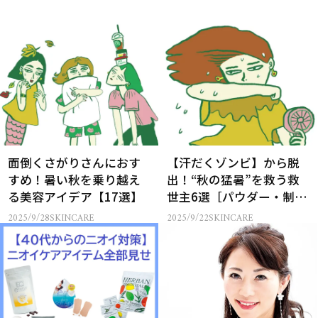
面倒くさがりさんにおす
【汗だくゾンビ】から脱
すめ！暑い秋を乗り越え
出！“秋の猛暑”を救う救
る美容アイデア【17選】
世主6選［パウダー・制汗
パテ・ミストほか］
2025/9/28
SKINCARE
2025/9/22
SKINCARE