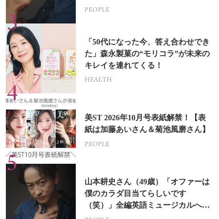
PEOPLE
「50代になった今、答え合わせでき
た」森永製菓の“モリコラ”が未来の
キレイを連れてくる！
HEALTH
美ST 2026年10月号表紙解禁！【表
紙は加藤あいさん＆菊池風磨さん】
PEOPLE
山本耕史さん（49歳）「オファーは
僕のカラダ目当てらしいです
（笑）」全編英語ミュージカルへの
挑戦