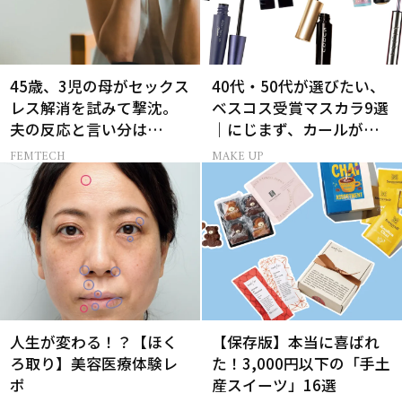
45歳、3児の母がセックス
40代・50代が選びたい、
レス解消を試みて撃沈。
ベスコス受賞マスカラ9選
夫の反応と言い分は…
｜にじまず、カールが続
く名品
FEMTECH
MAKE UP
人生が変わる！？【ほく
【保存版】本当に喜ばれ
ろ取り】美容医療体験レ
た！3,000円以下の「手土
ポ
産スイーツ」16選