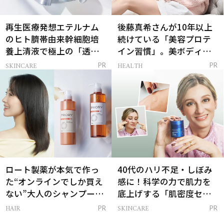
再生医療発想エテルナム
後藤真希さんが10年以上
のヒト臍帯由来幹細胞培
続けている「美容プロテ
養上清液で極上の「透明
イン習慣」。美ボディを
感ハリ肌」へ
支える朝ルーティンと
SKINCARE
HEALTH
PR
PR
は？
ロート製薬が本気で作っ
40代のハリ不足・しぼみ
た“オンラインでしか買え
感に！科学の力で肌力を
ない”大人のシャンプー＆
底上げする「肌密度セラ
トリートメントって？
ム」
HAIR
SKINCARE
PR
PR