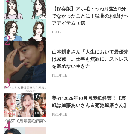
【保存版】アホ毛・うねり髪が1分
でなかったことに！猛暑のお助けヘ
アアイテム16選
HAIR
山本耕史さん「人生において最優先
は家族」。仕事も無欲に、ストレス
を溜めない生き方
PEOPLE
美ST 2026年10月号表紙解禁！【表
紙は加藤あいさん＆菊池風磨さん】
PEOPLE