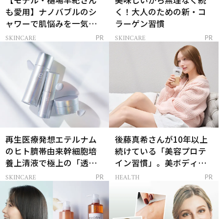
【モデル・樋場早紀さん
美味しいから無理なく続
も愛用】ナノバブルのシ
く！大人のための新・コ
ャワーで肌悩みを一気に
ラーゲン習慣
解決
SKINCARE
SKINCARE
PR
PR
再生医療発想エテルナム
後藤真希さんが10年以上
のヒト臍帯由来幹細胞培
続けている「美容プロテ
養上清液で極上の「透明
イン習慣」。美ボディを
感ハリ肌」へ
支える朝ルーティンと
SKINCARE
HEALTH
PR
PR
は？