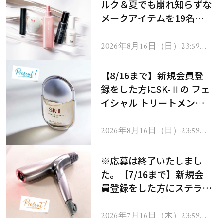
ルク＆夏でも崩れ知らずな
メークアイテムを19名様
にプレゼント！
2026年8月16日（日）23:59ま
で
【8/16まで】新規会員登
録をした方にSK-Ⅱの フェ
イシャル トリートメント
セラムをプレゼント！
2026年8月16日（日）23:59ま
で
※応募は終了いたしまし
た。【7/16まで】新規会
員登録をした方にステラボ
ーテのシャインリバース
ヘアドライヤー ジュエル
2026年7月16日（木）23:59ま