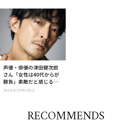
声優・俳優の津田健次郎
さん「女性は40代からが
勝負」素敵だと感じる女
性像を語る
2024/4/29
PEOPLE
RECOMMENDS