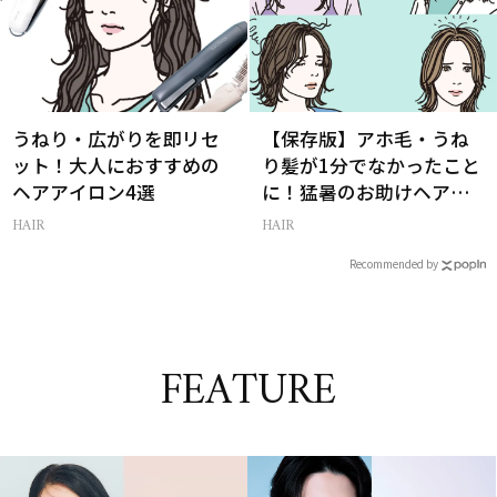
うねり・広がりを即リセ
【保存版】アホ毛・うね
ット！大人におすすめの
り髪が1分でなかったこと
ヘアアイロン4選
に！猛暑のお助けヘアア
イテム16選
HAIR
HAIR
Recommended by
FEATURE