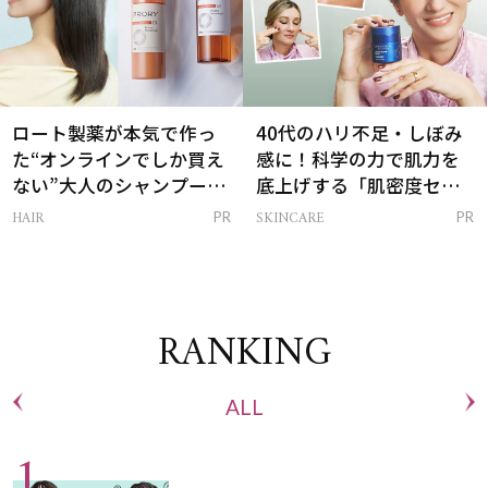
ロート製薬が本気で作っ
40代のハリ不足・しぼみ
た“オンラインでしか買え
感に！科学の力で肌力を
ない”大人のシャンプー＆
底上げする「肌密度セラ
トリートメントって？
ム」
HAIR
SKINCARE
PR
PR
RANKING
ALL