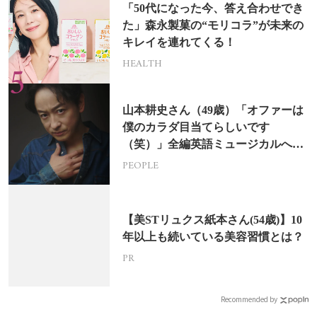
「50代になった今、答え合わせでき
た」森永製菓の“モリコラ”が未来の
キレイを連れてくる！
HEALTH
山本耕史さん（49歳）「オファーは
僕のカラダ目当てらしいです
（笑）」全編英語ミュージカルへの
挑戦
PEOPLE
【美STリュクス紙本さん(54歳)】10
年以上も続いている美容習慣とは？
PR
Recommended by