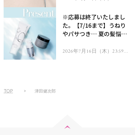
で
をプレゼント！
※応募は終了いたしまし
た。【7/16まで】うねり
やパサつき… 夏の髪悩み
を解消するヘアケアアイテ
ムを13名様にプレゼン
2026年7月16日（木）23:59ま
で
ト！
TOP
津田健次郎