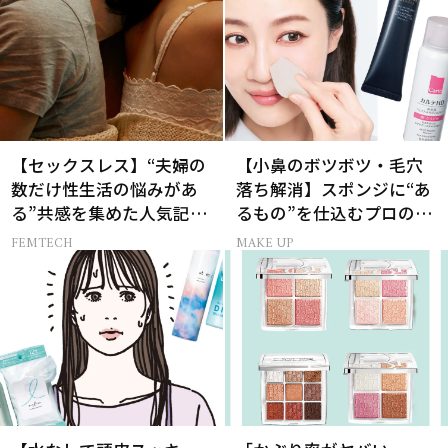
【セックスレス】“夫婦の
【小鼻のボツボツ・毛穴
数だけ性生活の悩みがあ
落ち解消】スポンジに“あ
る”共感を集めた人気記事
るもの”を仕込むプロの超
10選
簡単メイクテク
FEMTECH
MAKE UP