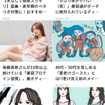
【水なしで頭皮スッキ
「かぶり率がヤバい
リ】猛暑・更年期のベタ
（笑）」美容通がポーチ
つき対策に！おすすめ最
に絶対入れているディオ
新ドライシャンプー4選
ールの名品パレット
HAIR
MAKE UP
後藤真希さんが10年以上
40代・50代を苦しめる
続けている「美容プロテ
「夏老けゴースト」と
イン習慣」。美ボディを
は!?老け見え前のメイク
支える朝ルーティンと
くずれ＆くすみ対策
HEALTH
MAKE UP
は？