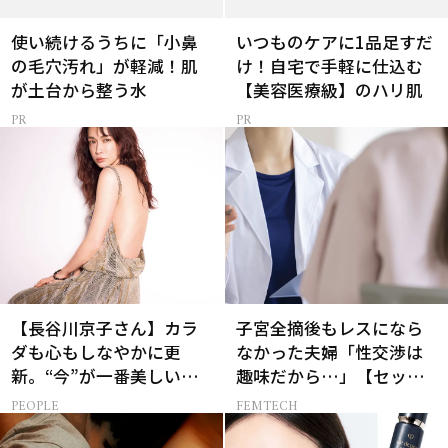
使い続けるうちに「小鼻
いつものケアに1品足すだ
の毛穴汚れ」が軽減！肌
け！自宅で手軽に仕込む
が土台から整う水
【美容医療級】のハリ肌
【長谷川京子さん】カラ
子宮全摘後もレスになら
ダも心もしなやかに更
なかった夫婦「性交渉は
新。“今”が一番美しい
趣味だから…」【セック
［特別画像集］
スレス AND THE CITY -女
PEOPLE
FEMTECH
たちの告白-】