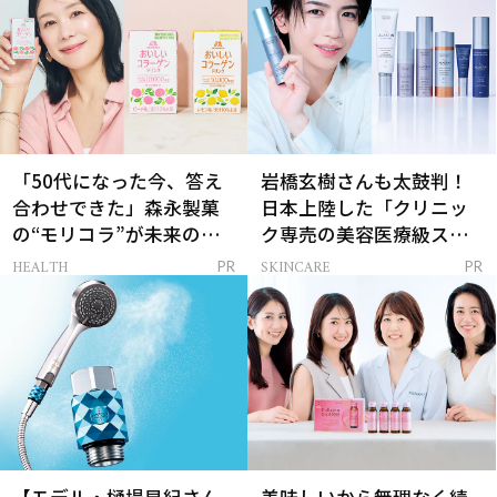
「50代になった今、答え
岩橋玄樹さんも太鼓判！
合わせできた」森永製菓
日本上陸した「クリニッ
の“モリコラ”が未来のキ
ク専売の美容医療級スキ
レイを連れてくる！
ンケア」
HEALTH
SKINCARE
PR
PR