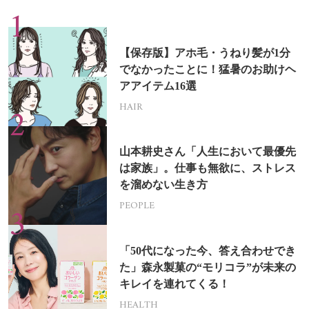
【保存版】アホ毛・うねり髪が1分
でなかったことに！猛暑のお助けヘ
アアイテム16選
HAIR
山本耕史さん「人生において最優先
は家族」。仕事も無欲に、ストレス
を溜めない生き方
PEOPLE
「50代になった今、答え合わせでき
た」森永製菓の“モリコラ”が未来の
キレイを連れてくる！
HEALTH