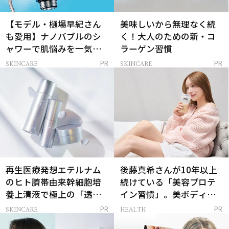
【モデル・樋場早紀さん
美味しいから無理なく続
も愛用】ナノバブルのシ
く！大人のための新・コ
ャワーで肌悩みを一気に
ラーゲン習慣
解決
SKINCARE
SKINCARE
PR
PR
再生医療発想エテルナム
後藤真希さんが10年以上
のヒト臍帯由来幹細胞培
続けている「美容プロテ
養上清液で極上の「透明
イン習慣」。美ボディを
感ハリ肌」へ
支える朝ルーティンと
SKINCARE
HEALTH
PR
PR
は？