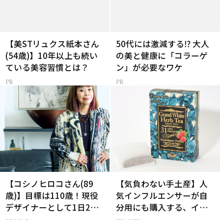
【美STリュクス紙本さん
50代には激減する⁉ 大人
(54歳)】10年以上も続い
の美と健康に「コラーゲ
ている美容習慣とは？
ン」が必要なワケ
【コシノヒロコさん(89
【気負わない手土産】人
歳)】目標は110歳！現役
気インフルエンサーが自
デザイナーとして1日2食
分用にも購入する、イチ
と筋トレの理由
押しギフト3選