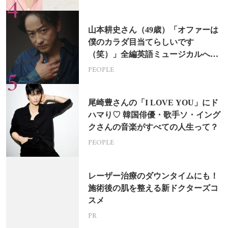
山本耕史さん（49歳）「オファーは
僕のカラダ目当てらしいです
（笑）」全編英語ミュージカルへの
挑戦
PEOPLE
尾崎豊さんの「I LOVE YOU」にド
ハマり♡ 韓国俳優・歌手ソ・イング
クさんの音楽がすべての人生って？
PEOPLE
レーザー治療のダウンタイムにも！
施術後の肌を整える新ドクターズコ
スメ
PR