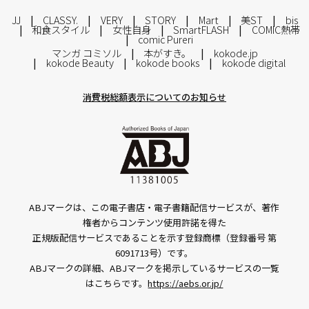
JJ
CLASSY.
VERY
STORY
Mart
美ST
bis
和食スタイル
女性自身
SmartFLASH
COMIC熱帯
comic Pureri
マンガ コミソル
本がすき。
kokode.jp
kokode Beauty
kokode books
kokode digital
消費税総額表示についてのお知らせ
ABJマークは、この電子書店・電子書籍配信サービスが、著作
権者からコンテンツ使用許諾を得た
正規版配信サービスであることを示す登録商標（登録番号 第
6091713号）です。
ABJマークの詳細、ABJマークを掲示しているサービスの一覧
はこちらです。
https://aebs.or.jp/