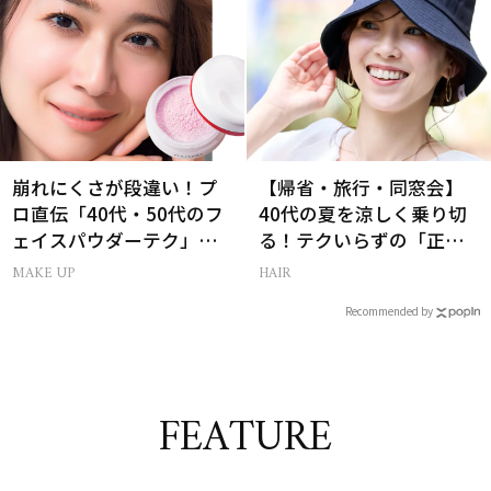
崩れにくさが段違い！プ
【帰省・旅行・同窓会】
ロ直伝「40代・50代のフ
40代の夏を涼しく乗り切
ェイスパウダーテク」お
る！テクいらずの「正解
粉の選び方・塗り方Q&A
ヘアアレンジ」3選
MAKE UP
HAIR
Recommended by
FEATURE