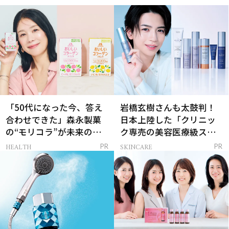
「50代になった今、答え
岩橋玄樹さんも太鼓判！
合わせできた」森永製菓
日本上陸した「クリニッ
の“モリコラ”が未来のキ
ク専売の美容医療級スキ
レイを連れてくる！
ンケア」
HEALTH
SKINCARE
PR
PR