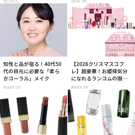
PEOPLE
HEALTH
知性と品が宿る！40代50
【2026クリスマスコフ
代の目元に必要な「柔ら
レ】超豪華！お姫様気分
かコーラル」メイク
になれるランコムの限定
コスメキット
MAKE UP
MAKE UP