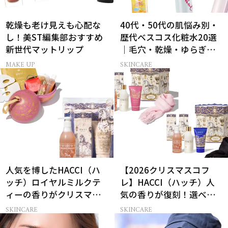
乾燥も老け見えも心配な
40代・50代の肌悩み別・
し！美ST編集部おすすめ
歴代ベスコス化粧水20選
新世代マットリップ
｜毛穴・乾燥・ゆらぎな
ど
MAKE UP
SKINCARE
人気を博したHACCI（ハ
【2026クリスマスコフ
ッチ）ロイヤルミルクテ
レ】HACCI（ハッチ）人
ィーの香りがクリスマス
気の香りが復刻！選べる
に向けて限定セットで復
コフレが楽しい♡
SKINCARE
SKINCARE
刻！