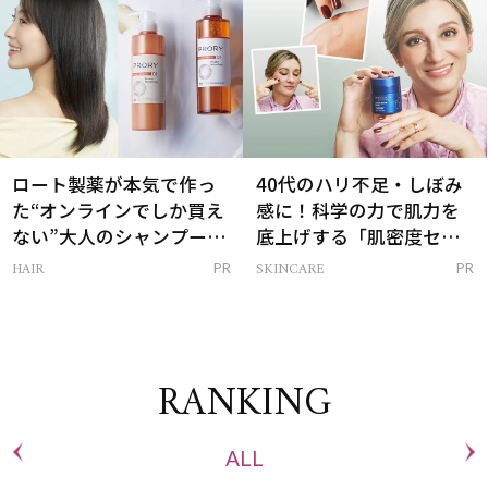
ロート製薬が本気で作っ
40代のハリ不足・しぼみ
た“オンラインでしか買え
感に！科学の力で肌力を
ない”大人のシャンプー＆
底上げする「肌密度セラ
トリートメントって？
ム」
HAIR
SKINCARE
PR
PR
RANKING
ALL