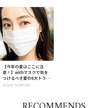
【今年の夏はここに注
意！】withマスクで気を
つけるべき夏の6大トラブ
ル
2020/8/7
SKINCARE
RECOMMENDS