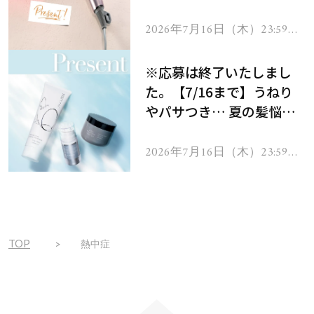
ーテのシャインリバース
ヘアドライヤー ジュエル
2026年7月16日（木）23:59ま
で
をプレゼント！
※応募は終了いたしまし
た。【7/16まで】うねり
やパサつき… 夏の髪悩み
を解消するヘアケアアイテ
ムを13名様にプレゼン
2026年7月16日（木）23:59ま
で
ト！
TOP
熱中症