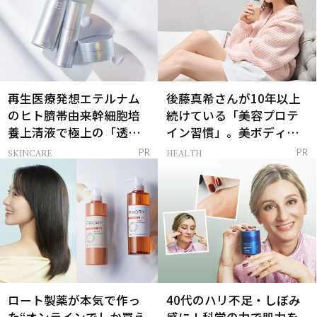
再生医療発想エテルナム
後藤真希さんが10年以上
のヒト臍帯由来幹細胞培
続けている「美容プロテ
養上清液で極上の「透明
イン習慣」。美ボディを
感ハリ肌」へ
支える朝ルーティンと
SKINCARE
HEALTH
PR
PR
は？
ロート製薬が本気で作っ
40代のハリ不足・しぼみ
た“オンラインでしか買え
感に！科学の力で肌力を