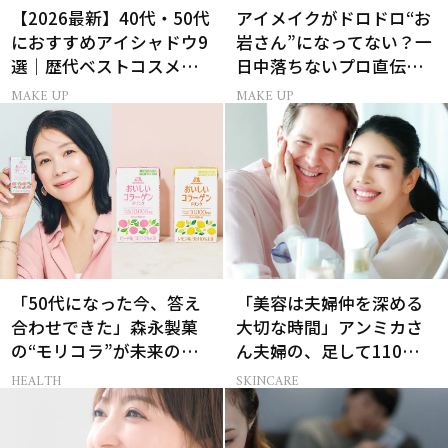
【2026最新】40代・50代
アイメイクがドロドロ“お
におすすめアイシャドウ9
岩さん”になってない？一
選｜歴代ベストコスメ受
日中落ちないプロ直伝
賞まとめ
「仕込みパウダー」
MAKE UP
MAKE UP
「50代になった今、答え
「美容は夫婦仲を深める
合わせできた」森永製菓
大切な時間」アンミカさ
の“モリコラ”が未来のキ
ん夫婦の、足して110歳で
レイを連れてくる！
も”今の方が上向き肌”な
HEALTH
SKINCARE
理由