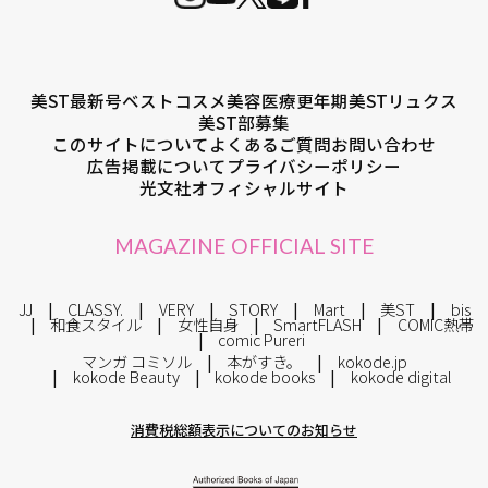
美ST最新号
ベストコスメ
美容医療
更年期
美STリュクス
美ST部募集
このサイトについて
よくあるご質問
お問い合わせ
広告掲載について
プライバシーポリシー
光文社オフィシャルサイト
MAGAZINE OFFICIAL SITE
JJ
CLASSY.
VERY
STORY
Mart
美ST
bis
和食スタイル
女性自身
SmartFLASH
COMIC熱帯
comic Pureri
マンガ コミソル
本がすき。
kokode.jp
kokode Beauty
kokode books
kokode digital
消費税総額表示についてのお知らせ