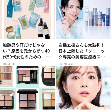
加齢臭や汗だけじゃな
岩橋玄樹さんも太鼓判！
い？原因を元から断つ40
日本上陸した「クリニッ
代50代女性のためのニオ
ク専売の美容医療級スキ
イケア
ンケア」
HEALTH
SKINCARE