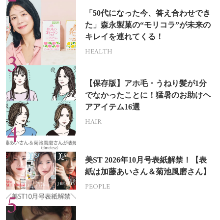
「50代になった今、答え合わせでき
た」森永製菓の“モリコラ”が未来の
キレイを連れてくる！
HEALTH
【保存版】アホ毛・うねり髪が1分
でなかったことに！猛暑のお助けヘ
アアイテム16選
HAIR
美ST 2026年10月号表紙解禁！【表
紙は加藤あいさん＆菊池風磨さん】
PEOPLE