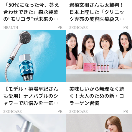
「50代になった今、答え
岩橋玄樹さんも太鼓判！
合わせできた」森永製菓
日本上陸した「クリニッ
の“モリコラ”が未来のキ
ク専売の美容医療級スキ
レイを連れてくる！
ンケア」
HEALTH
SKINCARE
PR
PR
【モデル・樋場早紀さん
美味しいから無理なく続
も愛用】ナノバブルのシ
く！大人のための新・コ
ャワーで肌悩みを一気に
ラーゲン習慣
解決
SKINCARE
SKINCARE
PR
PR