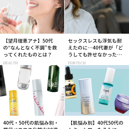
【望月理恵アナ】50代
セックスレスも浮気も耐
の“なんとなく不調”を救
えたのに…40代妻が「ど
ってくれたものとは？
うしても許せなかった」
夫の一言
HEALTH
FEMTECH
40代・50代の肌悩み別・
【肌悩み別】40代50代の