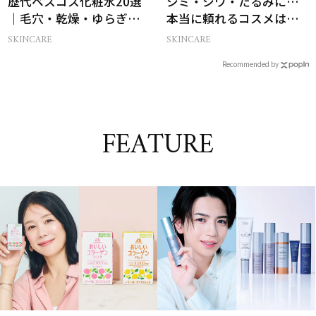
歴代ベスコス化粧水20選
シミ・シワ・たるみに…
｜毛穴・乾燥・ゆらぎな
本当に頼れるコスメは？
ど
ベスコス受賞スキンケア
SKINCARE
SKINCARE
21選
Recommended by
FEATURE