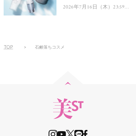
ムを13名様にプレゼン
2026年7月16日（木）23:59ま
で
ト！
TOP
石鹸落ちコスメ