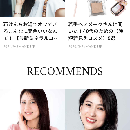
石けん＆お湯でオフでき
若手ヘアメークさんに聞
るこんなに発色いいなん
いた！40代のための【時
て！ 【最新ミネラルコス
短若見えコスメ】9選
メ】20選
2021/9/8
MAKE UP
2020/5/24
MAKE UP
RECOMMENDS