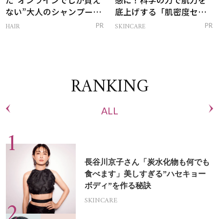
ない”大人のシャンプー＆
底上げする「肌密度セラ
トリートメントって？
ム」
HAIR
SKINCARE
PR
PR
RANKING
ALL
長谷川京子さん「炭水化物も何でも
食べます」美しすぎる”ハセキョー
ボディ”を作る秘訣
SKINCARE