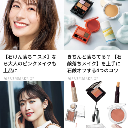
【石けん落ちコスメ】な
きちんと落ちてる？ 【石
ら大人のピンクメイクも
鹸落ちメイク】を上手に
上品に！
石鹸オフする4つのコツ
2022/3/5
MAKE UP
2022/3/3
MAKE UP