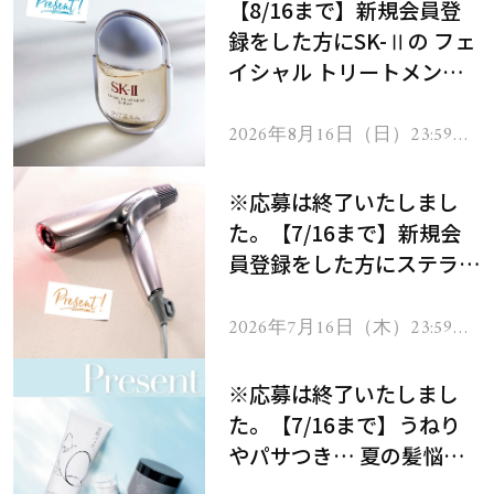
【8/16まで】新規会員登
録をした方にSK-Ⅱの フェ
イシャル トリートメント
セラムをプレゼント！
2026年8月16日（日）23:59ま
で
※応募は終了いたしまし
た。【7/16まで】新規会
員登録をした方にステラボ
ーテのシャインリバース
ヘアドライヤー ジュエル
2026年7月16日（木）23:59ま
で
をプレゼント！
※応募は終了いたしまし
た。【7/16まで】うねり
やパサつき… 夏の髪悩み
を解消するヘアケアアイテ