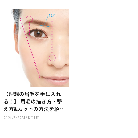
【理想の眉毛を手に入れ
る！】 眉毛の描き方・整
え方&カットの方法を紹
介！ 失敗しない眉毛メー
2021/5/22
MAKE UP
クも