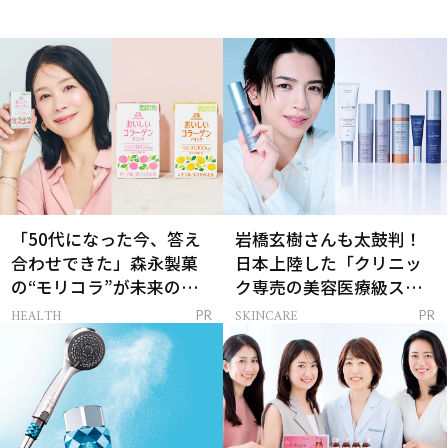
「50代になった今、答え
岩橋玄樹さんも太鼓判！
合わせできた」森永製菓
日本上陸した「クリニッ
の“モリコラ”が未来のキ
ク専売の美容医療級スキ
レイを連れてくる！
ンケア」
HEALTH
SKINCARE
PR
PR