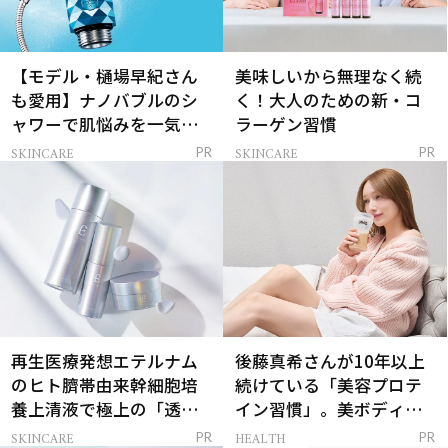
【モデル・樋場早紀さん
美味しいから無理なく続
も愛用】ナノバブルのシ
く！大人のための新・コ
ャワーで肌悩みを一気に
ラーゲン習慣
解決
SKINCARE
SKINCARE
PR
PR
再生医療発想エテルナム
後藤真希さんが10年以上
のヒト臍帯由来幹細胞培
続けている「美容プロテ
養上清液で極上の「透明
イン習慣」。美ボディを
感ハリ肌」へ
支える朝ルーティンと
SKINCARE
HEALTH
PR
PR