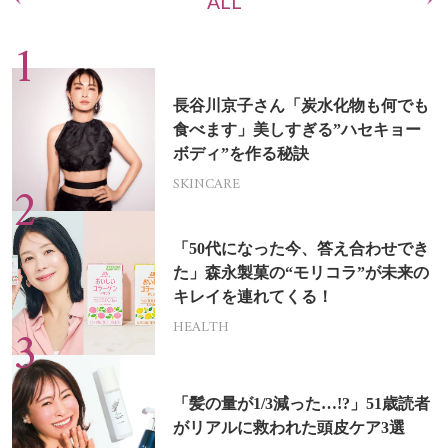
ALL
長谷川京子さん「炭水化物も何でも
食べます」美しすぎる”ハセキョー
ボディ”を作る秘訣
SKINCARE
「50代になった今、答え合わせでき
た」森永製菓の“モリコラ”が未来の
キレイを連れてくる！
HEALTH
「髪の量が1/3減った…!?」51歳読者
がリアルに救われた頭皮ケア3選