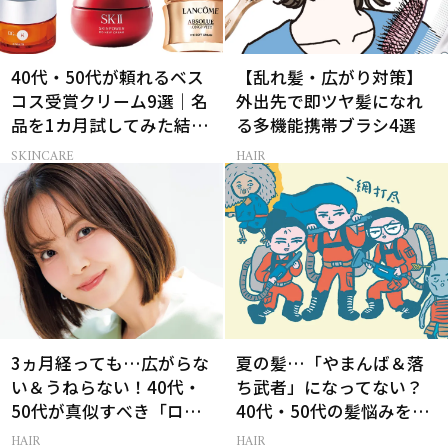
40代・50代が頼れるベス
【乱れ髪・広がり対策】
コス受賞クリーム9選｜名
外出先で即ツヤ髪になれ
品を1カ月試してみた結果
る多機能携帯ブラシ4選
は？
SKINCARE
HAIR
3ヵ月経っても…広がらな
夏の髪…「やまんば＆落
い＆うねらない！40代・
ち武者」になってない？
50代が真似すべき「ロー
40代・50代の髪悩みをレ
レイヤーボブ」
スキューする裏ワザ
HAIR
HAIR