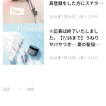
員登録をした方にステラボ
ーテのシャインリバース
ヘアドライヤー ジュエル
2026年7月16日（木）23:59ま
で
をプレゼント！
※応募は終了いたしまし
た。【7/16まで】うねり
やパサつき… 夏の髪悩み
を解消するヘアケアアイテ
ムを13名様にプレゼン
2026年7月16日（木）23:59ま
で
ト！
TOP
細眉