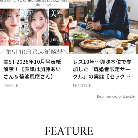
美ST 2026年10月号表紙
レス10年…興味本位で参
解禁！【表紙は加藤あい
加した「既婚者限定サー
さん＆菊池風磨さん】
クル」の実態【セックス
レス AND THE CITY -女た
PEOPLE
FEMTECH
ちの告白-】
Recommended by
FEATURE