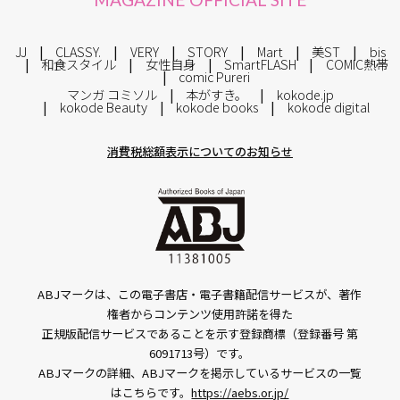
JJ
CLASSY.
VERY
STORY
Mart
美ST
bis
和食スタイル
女性自身
SmartFLASH
COMIC熱帯
comic Pureri
マンガ コミソル
本がすき。
kokode.jp
kokode Beauty
kokode books
kokode digital
消費税総額表示についてのお知らせ
ABJマークは、この電子書店・電子書籍配信サービスが、著作
権者からコンテンツ使用許諾を得た
正規版配信サービスであることを示す登録商標（登録番号 第
6091713号）です。
ABJマークの詳細、ABJマークを掲示しているサービスの一覧
はこちらです。
https://aebs.or.jp/