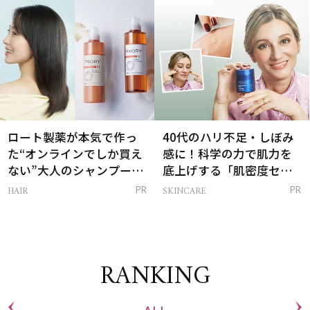
は？
ロート製薬が本気で作っ
40代のハリ不足・しぼみ
た“オンラインでしか買え
感に！科学の力で肌力を
ない”大人のシャンプー＆
底上げする「肌密度セラ
トリートメントって？
ム」
HAIR
SKINCARE
PR
PR
RANKING