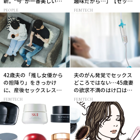
新。“今”が一番美しい
趣味だから…」【セック
［特別画像集］
スレス AND THE CITY -女
PEOPLE
FEMTECH
たちの告白-】
42歳夫の「推し女優から
夫のがん発覚でセックス
の担降り」をきっかけ
どころではない…45歳妻
に、産後セックスレスの
の欲求不満のはけ口は
理由を悟った妻
【セックスレス AND THE
FEMTECH
FEMTECH
CITY -女たちの告白-】