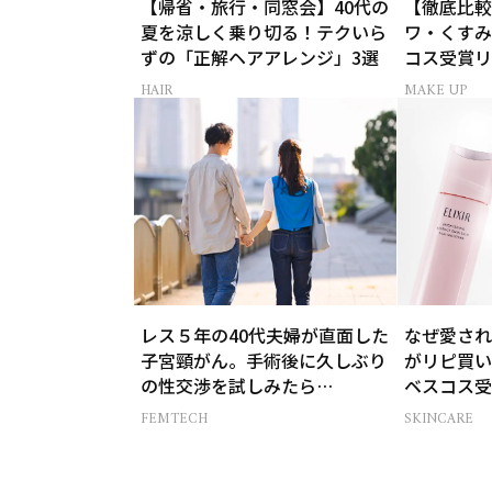
【帰省・旅行・同窓会】40代の
【徹底比較
夏を涼しく乗り切る！テクいら
ワ・くすみ
ずの「正解ヘアアレンジ」3選
コス受賞リ
HAIR
MAKE UP
レス５年の40代夫婦が直面した
なぜ愛され
子宮頸がん。手術後に久しぶり
がリピ買い
の性交渉を試しみたら…
ベスコス受
FEMTECH
SKINCARE