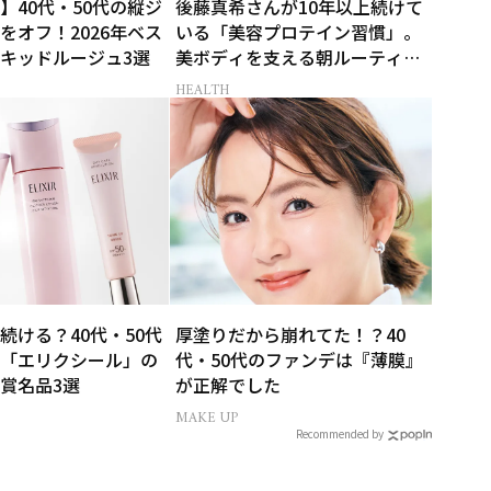
】40代・50代の縦ジ
後藤真希さんが10年以上続けて
をオフ！2026年ベス
いる「美容プロテイン習慣」。
キッドルージュ3選
美ボディを支える朝ルーティン
とは？
HEALTH
続ける？40代・50代
厚塗りだから崩れてた！？40
「エリクシール」の
代・50代のファンデは『薄膜』
賞名品3選
が正解でした
MAKE UP
Recommended by