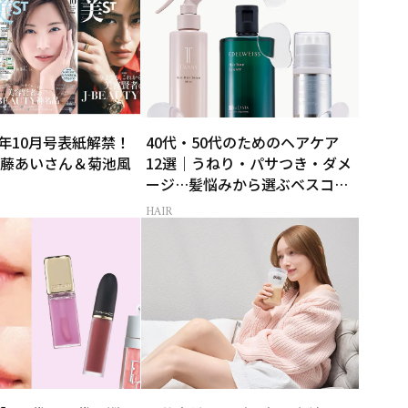
26年10月号表紙解禁！
40代・50代のためのヘアケア
藤あいさん＆菊池風
12選｜うねり・パサつき・ダメ
ージ…髪悩みから選ぶベスコス
受賞コスメ
HAIR