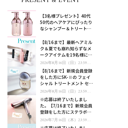
PRESENT & EVENT
【3名様プレゼント】40代
50代のヘアケアにぴったり
なシャンプー＆トリートメ
ントで、うねり悩みに対
処！
【8/16まで】最新ヘアミル
ク＆夏でも崩れ知らずなメ
ークアイテムを19名様にプ
レゼント！
2026年8月16日（日）23:59ま
で
【8/16まで】新規会員登録
をした方にSK-Ⅱの フェイ
シャル トリートメント セラ
ムをプレゼント！
2026年8月16日（日）23:59ま
で
※応募は終了いたしまし
た。【7/16まで】新規会員
登録をした方にステラボー
テのシャインリバース ヘア
2026年7月16日（木）23:59ま
で
ドライヤー ジュエルをプレ
※応募は終了いたしまし