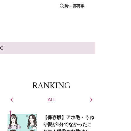
美ST部募集
IC
RANKING
ALL
S
【保存版】アホ毛・うね
り髪が1分でなかったこ