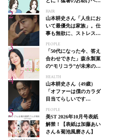
とに！猛暑のお助けヘア
アイテム16選
HAIR
山本耕史さん「人生にお
いて最優先は家族」。仕
事も無欲に、ストレスを
溜めない生き方
PEOPLE
「50代になった今、答え
合わせできた」森永製菓
の“モリコラ”が未来のキ
レイを連れてくる！
HEALTH
山本耕史さん（49歳）
「オファーは僕のカラダ
目当てらしいです
（笑）」全編英語ミュー
PEOPLE
ジカルへの挑戦
美ST 2026年10月号表紙
解禁！【表紙は加藤あい
さん＆菊池風磨さん】