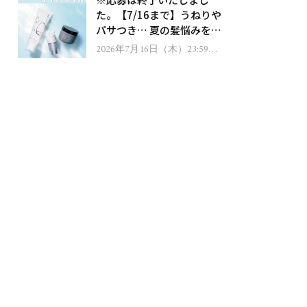
ゼント！
た。【7/16まで】うねりや
パサつき… 夏の髪悩みを解
消するヘアケアアイテムを
2026年7月16日（木）23:59ま
で
13名様にプレゼント！