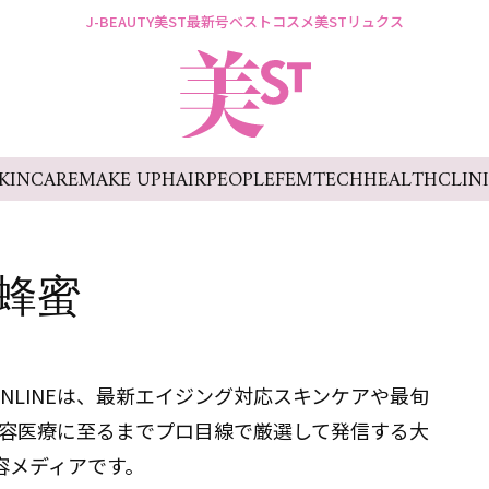
J-BEAUTY
美ST最新号
ベストコスメ
美STリュクス
KINCARE
MAKE UP
HAIR
PEOPLE
FEMTECH
HEALTH
CLIN
蜂蜜
ONLINEは、最新エイジング対応スキンケアや最旬
容医療に至るまでプロ目線で厳選して発信する大
容メディアです。