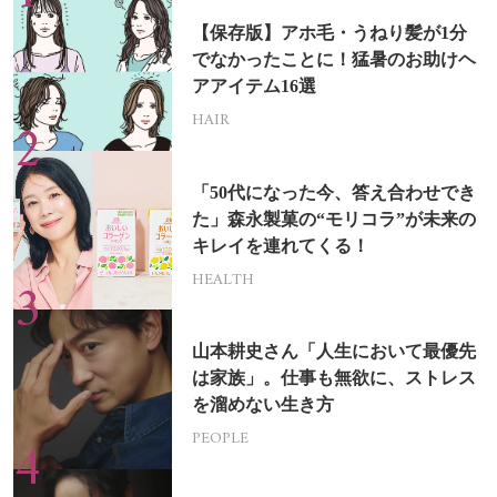
【保存版】アホ毛・うねり髪が1分
でなかったことに！猛暑のお助けヘ
アアイテム16選
HAIR
「50代になった今、答え合わせでき
た」森永製菓の“モリコラ”が未来の
キレイを連れてくる！
HEALTH
山本耕史さん「人生において最優先
は家族」。仕事も無欲に、ストレス
を溜めない生き方
PEOPLE