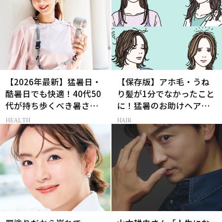
【2026年最新】猛暑日・
【保存版】アホ毛・うね
酷暑日でも快適！40代50
り髪が1分でなかったこと
代が持ち歩くべき暑さ対
に！猛暑のお助けヘアア
策グッズ
イテム16選
HEALTH
HAIR