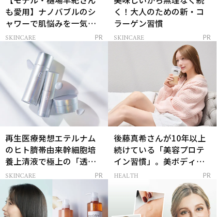
【モデル・樋場早紀さん
美味しいから無理なく続
も愛用】ナノバブルのシ
く！大人のための新・コ
ャワーで肌悩みを一気に
ラーゲン習慣
解決
SKINCARE
SKINCARE
PR
PR
再生医療発想エテルナム
後藤真希さんが10年以上
のヒト臍帯由来幹細胞培
続けている「美容プロテ
養上清液で極上の「透明
イン習慣」。美ボディを
感ハリ肌」へ
支える朝ルーティンと
SKINCARE
HEALTH
PR
PR
は？