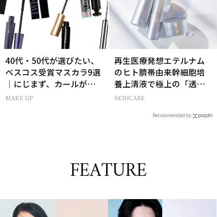
40代・50代が選びたい、
再生医療発想エテルナム
ベスコス受賞マスカラ9選
のヒト臍帯由来幹細胞培
｜にじまず、カールが続
養上清液で極上の「透明
く名品
感ハリ肌」へ
MAKE UP
SKINCARE
Recommended by
FEATURE