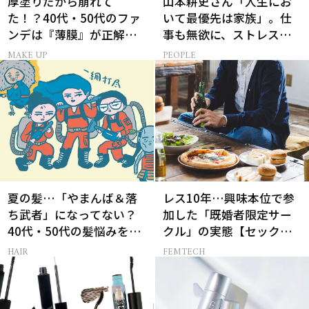
厚塗りだから崩れて
山本耕史さん「人生にお
た！？40代・50代のファ
いて最優先は家族」。仕
ンデは『薄膜』が正解で
事も無欲に、ストレスを
した
溜めない生き方
MAKE UP
PEOPLE
夏の髪…「やまんば＆落
レス10年…興味本位で参
ち武者」になってない？
加した「既婚者限定サー
40代・50代の髪悩みをレ
クル」の実態【セックス
スキューする裏ワザ
レス AND THE CITY -女た
HAIR
FEMTECH
ちの告白-】