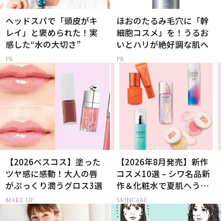
ヘッドスパで「頭皮がキ
ほおのたるみ毛穴に「幹
レイ」と褒められた！実
細胞コスメ」を！うるお
感した“水の大切さ”
いとハリが絶好調な肌へ
【2026ベスコス】塗った
【2026年8月発売】新作
ツヤ感に感動！大人の唇
コスメ10選 – シワ名品新
がぷっくり潤うグロス3選
作＆化粧水で夏肌へうる
おいチャージ
MAKE UP
SKINCARE