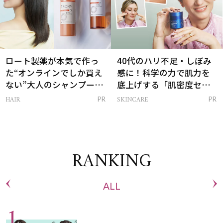
ロート製薬が本気で作っ
40代のハリ不足・しぼみ
た“オンラインでしか買え
感に！科学の力で肌力を
ない”大人のシャンプー＆
底上げする「肌密度セラ
トリートメントって？
ム」
HAIR
SKINCARE
PR
PR
RANKING
ALL