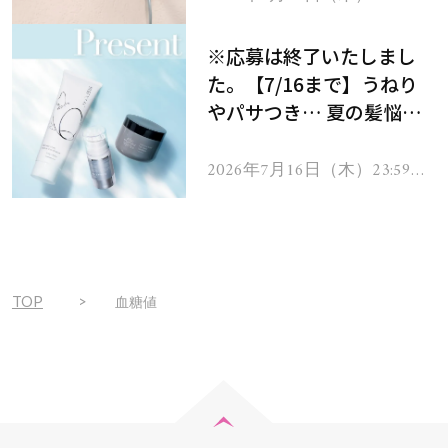
で
をプレゼント！
※応募は終了いたしまし
た。【7/16まで】うねり
やパサつき… 夏の髪悩み
を解消するヘアケアアイテ
ムを13名様にプレゼン
2026年7月16日（木）23:59ま
で
ト！
TOP
血糖値