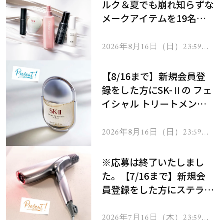
ルク＆夏でも崩れ知らずな
メークアイテムを19名様
にプレゼント！
2026年8月16日（日）23:59ま
で
【8/16まで】新規会員登
録をした方にSK-Ⅱの フェ
イシャル トリートメント
セラムをプレゼント！
2026年8月16日（日）23:59ま
で
※応募は終了いたしまし
た。【7/16まで】新規会
員登録をした方にステラボ
ーテのシャインリバース
ヘアドライヤー ジュエル
2026年7月16日（木）23:59ま