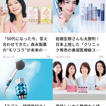
「50代になった今、答え
岩橋玄樹さんも太鼓判！
合わせできた」森永製菓
日本上陸した「クリニッ
の“モリコラ”が未来のキ
ク専売の美容医療級スキ
レイを連れてくる！
ンケア」
HEALTH
SKINCARE
PR
PR