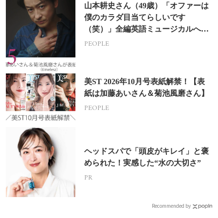
山本耕史さん（49歳）「オファーは
僕のカラダ目当てらしいです
（笑）」全編英語ミュージカルへの
挑戦
PEOPLE
美ST 2026年10月号表紙解禁！【表
紙は加藤あいさん＆菊池風磨さん】
PEOPLE
ヘッドスパで「頭皮がキレイ」と褒
められた！実感した“水の大切さ”
PR
Recommended by