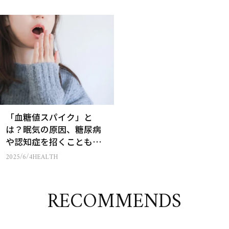
「血糖値スパイク」と
は？眠気の原因、糖尿病
や認知症を招くことも…
【薬剤師が解説】
2025/6/4
HEALTH
RECOMMENDS