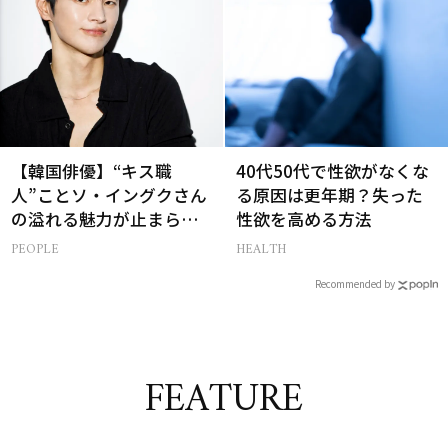
【韓国俳優】“キス職
40代50代で性欲がなくな
人”ことソ・イングクさん
る原因は更年期？失った
の溢れる魅力が止まらな
性欲を高める方法
い【特別画像集】
PEOPLE
HEALTH
Recommended by
FEATURE