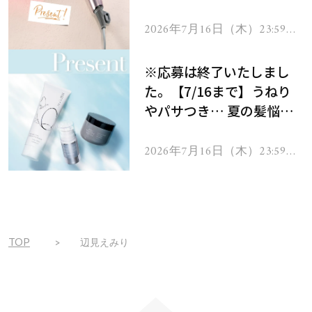
ーテのシャインリバース
ヘアドライヤー ジュエル
2026年7月16日（木）23:59ま
で
をプレゼント！
※応募は終了いたしまし
た。【7/16まで】うねり
やパサつき… 夏の髪悩み
を解消するヘアケアアイテ
ムを13名様にプレゼン
2026年7月16日（木）23:59ま
で
ト！
TOP
辺見えみり