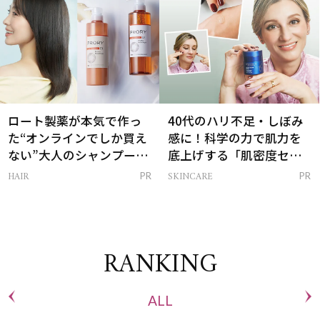
ロート製薬が本気で作っ
40代のハリ不足・しぼみ
た“オンラインでしか買え
感に！科学の力で肌力を
ない”大人のシャンプー＆
底上げする「肌密度セラ
トリートメントって？
ム」
HAIR
SKINCARE
PR
PR
RANKING
ALL