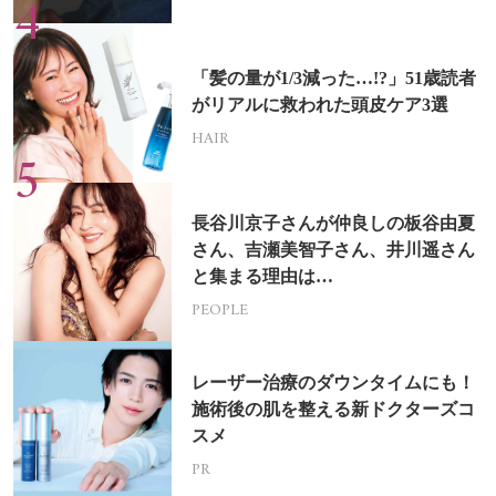
「髪の量が1/3減った…!?」51歳読者
がリアルに救われた頭皮ケア3選
HAIR
長谷川京子さんが仲良しの板谷由夏
さん、吉瀬美智子さん、井川遥さん
と集まる理由は…
PEOPLE
レーザー治療のダウンタイムにも！
施術後の肌を整える新ドクターズコ
スメ
PR