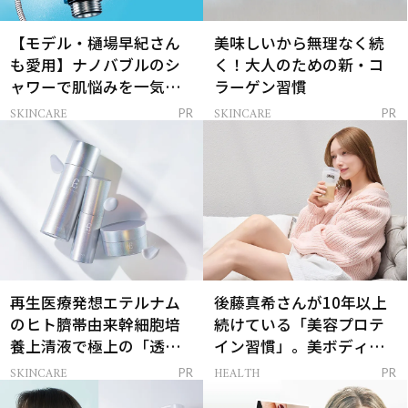
【モデル・樋場早紀さん
美味しいから無理なく続
も愛用】ナノバブルのシ
く！大人のための新・コ
ャワーで肌悩みを一気に
ラーゲン習慣
解決
SKINCARE
SKINCARE
PR
PR
再生医療発想エテルナム
後藤真希さんが10年以上
のヒト臍帯由来幹細胞培
続けている「美容プロテ
養上清液で極上の「透明
イン習慣」。美ボディを
感ハリ肌」へ
支える朝ルーティンと
SKINCARE
HEALTH
PR
PR
は？