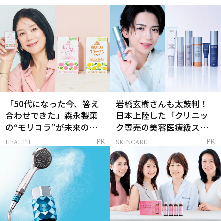
「50代になった今、答え
岩橋玄樹さんも太鼓判！
合わせできた」森永製菓
日本上陸した「クリニッ
の“モリコラ”が未来のキ
ク専売の美容医療級スキ
レイを連れてくる！
ンケア」
HEALTH
SKINCARE
PR
PR