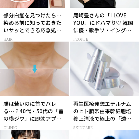
部分白髪を見つけたら…
尾崎豊さんの「I LOVE
染める前に知っておきた
YOU」にドハマり♡ 韓国
いサッとできる応急処置
俳優・歌手ソ・イングク
とは
さんの音楽がすべての人
HAIR
PEOPLE
生って？
顔は若いのに首でバレ
再生医療発想エテルナム
る…？40代・50代の「首
のヒト臍帯由来幹細胞培
の横ジワ」に即効アプロ
養上清液で極上の「透明
ーチする最新美容医療と
感ハリ肌」へ
CLINIC
SKINCARE
は