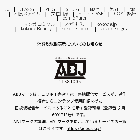
JJ
CLASSY.
VERY
STORY
Mart
美ST
bis
和食スタイル
女性自身
SmartFLASH
COMIC熱帯
comic Pureri
マンガ コミソル
本がすき。
kokode.jp
kokode Beauty
kokode books
kokode digital
消費税総額表示についてのお知らせ
ABJマークは、この電子書店・電子書籍配信サービスが、著作
権者からコンテンツ使用許諾を得た
正規版配信サービスであることを示す登録商標（登録番号 第
6091713号）です。
ABJマークの詳細、ABJマークを掲示しているサービスの一覧
はこちらです。
https://aebs.or.jp/