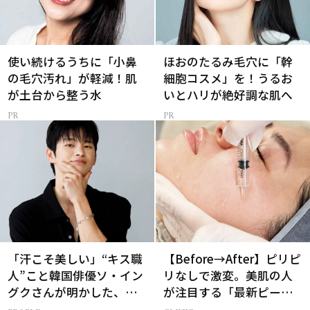
使い続けるうちに「小鼻
ほおのたるみ毛穴に「幹
の毛穴汚れ」が軽減！肌
細胞コスメ」を！うるお
が土台から整う水
いとハリが絶好調な肌へ
「汗こそ美しい」“キス職
【Before→After】ピリピ
人”こと韓国俳優ソ・イン
リなしで激変。美肌の人
グクさんが明かした、惹
が注目する「最新ピーリ
かれる人の条件とは
ング」で43歳が驚きの透