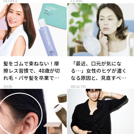
PEOPLE
CLINIC
明感
髪をゴムで束ねない！摩
「最近、口元が気にな
擦レス習慣で、48歳が切
る…」女性のヒゲが濃く
れ毛・パサ髪を卒業でき
なる原因と、見直すべき
た
生活習慣［医師監修］
HAIR
HEALTH