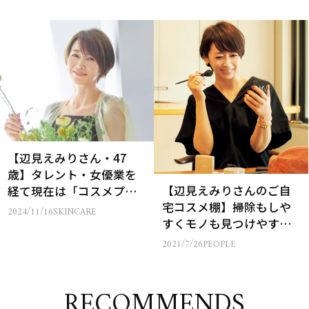
【辺見えみりさん・47
歳】タレント・女優業を
【辺見えみりさんのご自
経て現在は「コスメプロ
宅コスメ棚】掃除もしや
デューサー」に…理由を
2024/11/16
SKINCARE
すくモノも見つけやす
聞いてみた
い。 外に出さないのが基
2021/7/26
PEOPLE
本です
RECOMMENDS