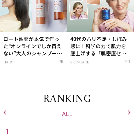
ロート製薬が本気で作っ
40代のハリ不足・しぼみ
た“オンラインでしか買え
感に！科学の力で肌力を
ない”大人のシャンプー＆
底上げする「肌密度セラ
トリートメントって？
ム」
HAIR
SKINCARE
PR
PR
RANKING
ALL