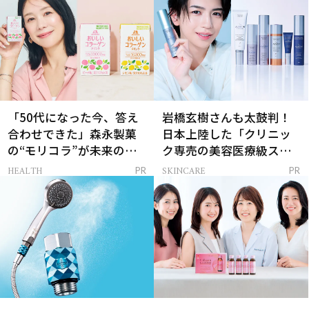
「50代になった今、答え
岩橋玄樹さんも太鼓判！
合わせできた」森永製菓
日本上陸した「クリニッ
の“モリコラ”が未来のキ
ク専売の美容医療級スキ
レイを連れてくる！
ンケア」
HEALTH
SKINCARE
PR
PR