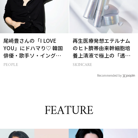
尾崎豊さんの「I LOVE
再生医療発想エテルナム
YOU」にドハマり♡ 韓国
のヒト臍帯由来幹細胞培
俳優・歌手ソ・イングク
養上清液で極上の「透明
さんの音楽がすべての人
感ハリ肌」へ
PEOPLE
SKINCARE
生って？
Recommended by
FEATURE