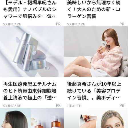
【モデル・樋場早紀さん
美味しいから無理なく続
も愛用】ナノバブルのシ
く！大人のための新・コ
ャワーで肌悩みを一気に
ラーゲン習慣
解決
SKINCARE
SKINCARE
PR
PR
再生医療発想エテルナム
後藤真希さんが10年以上
のヒト臍帯由来幹細胞培
続けている「美容プロテ
養上清液で極上の「透明
イン習慣」。美ボディを
感ハリ肌」へ
支える朝ルーティンと
SKINCARE
HEALTH
PR
PR
は？