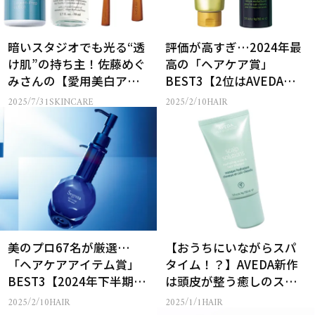
暗いスタジオでも光る“透
評価が高すぎ…2024年最
け肌”の持ち主！佐藤めぐ
高の「ヘアケア賞」
みさんの【愛用美白アイ
BEST3【2位はAVEDA、1
テム】とは？
位は？】
2025/7/31
SKINCARE
2025/2/10
HAIR
美のプロ67名が厳選…
【おうちにいながらスパ
「ヘアケアアイテム賞」
タイム！？】AVEDA新作
BEST3【2024年下半期ベ
は頭皮が整う癒しのスカ
ストコスメ】
ルプマスク
2025/2/10
HAIR
2025/1/1
HAIR