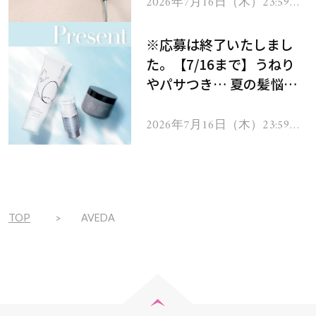
ヘアドライヤー ジュエル
2026年7月16日（木）23:59ま
で
をプレゼント！
※応募は終了いたしまし
た。【7/16まで】うねり
やパサつき… 夏の髪悩み
を解消するヘアケアアイテ
ムを13名様にプレゼン
2026年7月16日（木）23:59ま
で
ト！
TOP
AVEDA