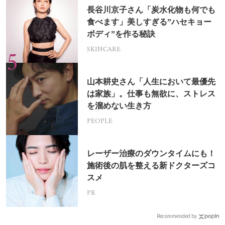
長谷川京子さん「炭水化物も何でも
食べます」美しすぎる”ハセキョー
ボディ”を作る秘訣
SKINCARE
山本耕史さん「人生において最優先
は家族」。仕事も無欲に、ストレス
を溜めない生き方
PEOPLE
レーザー治療のダウンタイムにも！
施術後の肌を整える新ドクターズコ
スメ
PR
Recommended by