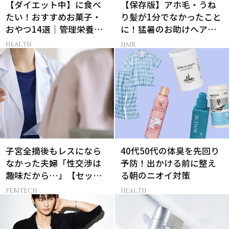
【ダイエット中】に食べ
【保存版】アホ毛・うね
たい！おすすめお菓子・
り髪が1分でなかったこと
おやつ14選｜管理栄養士
に！猛暑のお助けヘアア
監修
イテム16選
HEALTH
HAIR
子宮全摘後もレスになら
40代50代の体臭を先回り
なかった夫婦「性交渉は
予防！出かける前に整え
趣味だから…」【セック
る朝のニオイ対策
スレス AND THE CITY -女
FEMTECH
HEALTH
たちの告白-】