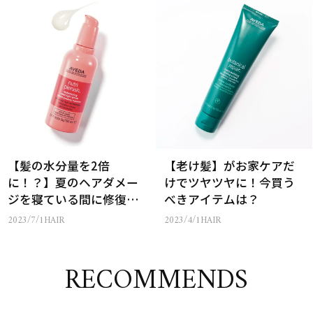
【髪の水分量を2倍
【老け髪】がお家ケアだ
に！？】夏のヘアダメー
けでツヤツヤに！今買う
ジを寝ている間に修復す
べきアイテムは？
る最新ヘアケアって？
2023/7/1
HAIR
2023/4/1
HAIR
RECOMMENDS