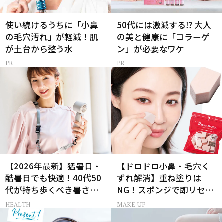
使い続けるうちに「小鼻
50代には激減する⁉ 大人
の毛穴汚れ」が軽減！肌
の美と健康に「コラーゲ
が土台から整う水
ン」が必要なワケ
【2026年最新】猛暑日・
【ドロドロ小鼻・毛穴く
酷暑日でも快適！40代50
ずれ解消】重ね塗りは
代が持ち歩くべき暑さ対
NG！スポンジで即リセッ
策グッズ
トするプロ技
HEALTH
MAKE UP