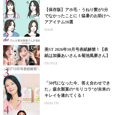
【保存版】アホ毛・うねり髪が1分
でなかったことに！猛暑のお助けヘ
アアイテム16選
HAIR
美ST 2026年10月号表紙解禁！【表
紙は加藤あいさん＆菊池風磨さん】
PEOPLE
「50代になった今、答え合わせでき
た」森永製菓の“モリコラ”が未来の
キレイを連れてくる！
HEALTH