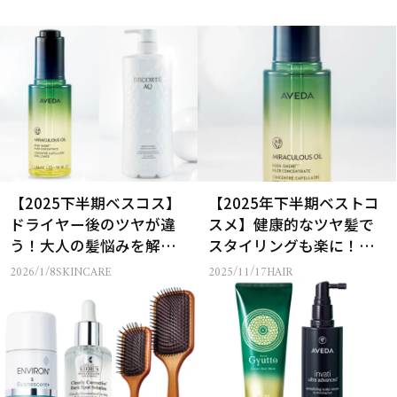
【2025下半期ベスコス】
【2025年下半期ベストコ
ドライヤー後のツヤが違
スメ】健康的なツヤ髪で
う！大人の髪悩みを解決
スタイリングも楽に！
する1位は？
「アウトバスヘアケア
2026/1/8
SKINCARE
2025/11/17
HAIR
賞」BEST3