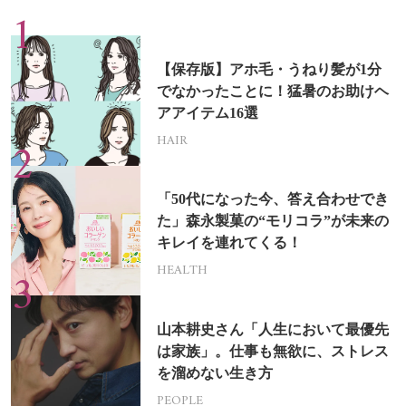
【保存版】アホ毛・うねり髪が1分
でなかったことに！猛暑のお助けヘ
アアイテム16選
HAIR
「50代になった今、答え合わせでき
た」森永製菓の“モリコラ”が未来の
キレイを連れてくる！
HEALTH
山本耕史さん「人生において最優先
は家族」。仕事も無欲に、ストレス
を溜めない生き方
PEOPLE