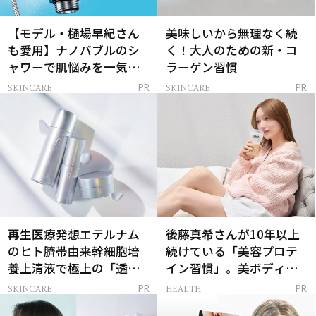
【モデル・樋場早紀さん
美味しいから無理なく続
も愛用】ナノバブルのシ
く！大人のための新・コ
ャワーで肌悩みを一気に
ラーゲン習慣
解決
SKINCARE
SKINCARE
PR
PR
再生医療発想エテルナム
後藤真希さんが10年以上
のヒト臍帯由来幹細胞培
続けている「美容プロテ
養上清液で極上の「透明
イン習慣」。美ボディを
感ハリ肌」へ
支える朝ルーティンと
SKINCARE
HEALTH
PR
PR
は？