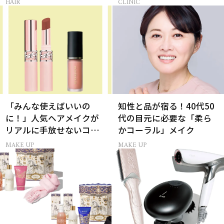
HAIR
CLINIC
「みんな使えばいいの
知性と品が宿る！40代50
に！」人気ヘアメイクが
代の目元に必要な「柔ら
リアルに手放せないコス
かコーラル」メイク
メ
MAKE UP
MAKE UP