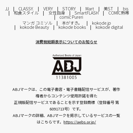
JJ
CLASSY.
VERY
STORY
Mart
美ST
bis
和食スタイル
女性自身
SmartFLASH
COMIC熱帯
comic Pureri
マンガ コミソル
本がすき。
kokode.jp
kokode Beauty
kokode books
kokode digital
消費税総額表示についてのお知らせ
ABJマークは、この電子書店・電子書籍配信サービスが、著作
権者からコンテンツ使用許諾を得た
正規版配信サービスであることを示す登録商標（登録番号 第
6091713号）です。
ABJマークの詳細、ABJマークを掲示しているサービスの一覧
はこちらです。
https://aebs.or.jp/