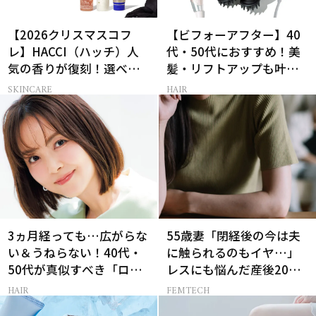
【2026クリスマスコフ
【ビフォーアフター】40
レ】HACCI（ハッチ）人
代・50代におすすめ！美
気の香りが復刻！選べる
髪・リフトアップも叶う
コフレが楽しい♡
最新ヘアケア家電3選
SKINCARE
HAIR
3ヵ月経っても…広がらな
55歳妻「閉経後の今は夫
い＆うねらない！40代・
に触られるのもイヤ…」
50代が真似すべき「ロー
レスにも悩んだ産後20年
レイヤーボブ」
の葛藤
HAIR
FEMTECH