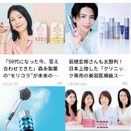
「50代になった今、答え
岩橋玄樹さんも太鼓判！
合わせできた」森永製菓
日本上陸した「クリニッ
の“モリコラ”が未来のキ
ク専売の美容医療級スキ
レイを連れてくる！
ンケア」
HEALTH
SKINCARE
PR
PR