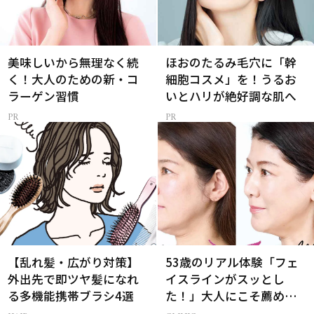
美味しいから無理なく続
ほおのたるみ毛穴に「幹
く！大人のための新・コ
細胞コスメ」を！うるお
ラーゲン習慣
いとハリが絶好調な肌へ
【乱れ髪・広がり対策】
53歳のリアル体験「フェ
外出先で即ツヤ髪になれ
イスラインがスッとし
る多機能携帯ブラシ4選
た！」大人にこそ薦めた
い脂肪溶解注射とは