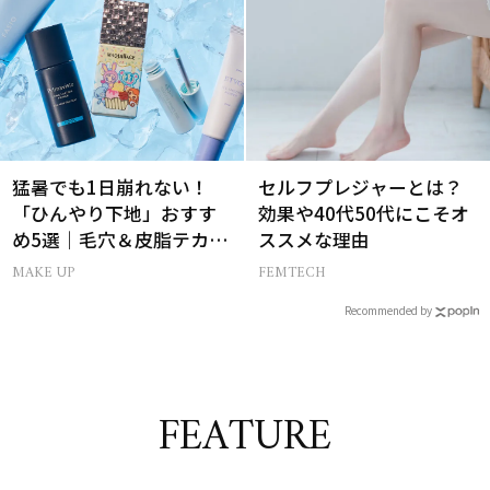
猛暑でも1日崩れない！
セルフプレジャーとは？
「ひんやり下地」おすす
効果や40代50代にこそオ
め5選｜毛穴＆皮脂テカリ
ススメな理由
対策
MAKE UP
FEMTECH
Recommended by
FEATURE