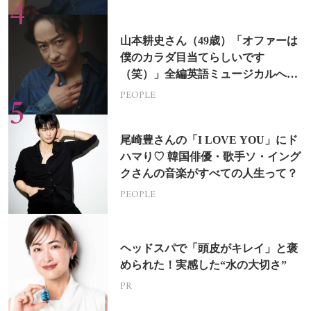
山本耕史さん（49歳）「オファーは
僕のカラダ目当てらしいです
（笑）」全編英語ミュージカルへの
挑戦
PEOPLE
尾崎豊さんの「I LOVE YOU」にド
ハマり♡ 韓国俳優・歌手ソ・イング
クさんの音楽がすべての人生って？
PEOPLE
ヘッドスパで「頭皮がキレイ」と褒
められた！実感した“水の大切さ”
PR