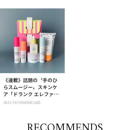
《連載》話題の〝手のひ
らスムージー〟スキンケ
ア「ドランク エレファン
ト」をお試し！〈30年間
2021/10/30
SKINCARE
美容エディターのコラ
ム〉
RECOMMENDS