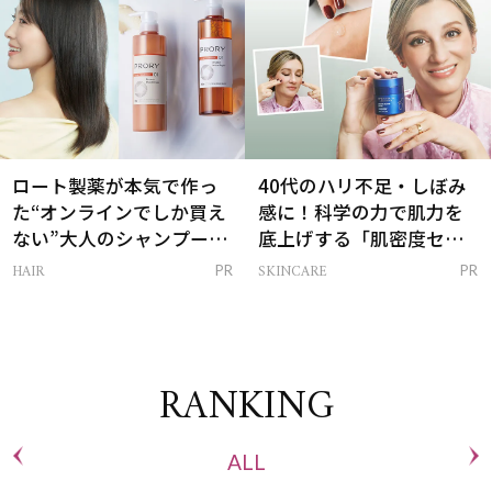
ロート製薬が本気で作っ
40代のハリ不足・しぼみ
た“オンラインでしか買え
感に！科学の力で肌力を
ない”大人のシャンプー＆
底上げする「肌密度セラ
トリートメントって？
ム」
HAIR
SKINCARE
PR
PR
RANKING
ALL