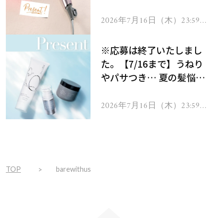
ーテのシャインリバース
ヘアドライヤー ジュエル
2026年7月16日（木）23:59ま
で
をプレゼント！
※応募は終了いたしまし
た。【7/16まで】うねり
やパサつき… 夏の髪悩み
を解消するヘアケアアイテ
ムを13名様にプレゼン
2026年7月16日（木）23:59ま
で
ト！
TOP
barewithus