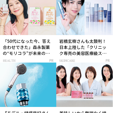
「50代になった今、答え
岩橋玄樹さんも太鼓判！
合わせできた」森永製菓
日本上陸した「クリニッ
の“モリコラ”が未来のキ
ク専売の美容医療級スキ
レイを連れてくる！
ンケア」
HEALTH
SKINCARE
PR
PR