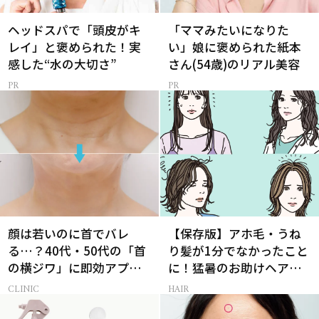
ヘッドスパで「頭皮がキ
「ママみたいになりた
レイ」と褒められた！実
い」娘に褒められた紙本
感した“水の大切さ”
さん(54歳)のリアル美容
顔は若いのに首でバレ
【保存版】アホ毛・うね
る…？40代・50代の「首
り髪が1分でなかったこと
の横ジワ」に即効アプロ
に！猛暑のお助けヘアア
ーチする最新美容医療と
イテム16選
CLINIC
HAIR
は