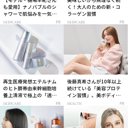
【モデル・樋場早紀さん
美味しいから無理なく続
も愛用】ナノバブルのシ
く！大人のための新・コ
ャワーで肌悩みを一気に
ラーゲン習慣
解決
SKINCARE
SKINCARE
PR
PR
再生医療発想エテルナム
後藤真希さんが10年以上
のヒト臍帯由来幹細胞培
続けている「美容プロテ
養上清液で極上の「透明
イン習慣」。美ボディを
感ハリ肌」へ
支える朝ルーティンと
SKINCARE
HEALTH
PR
PR
は？