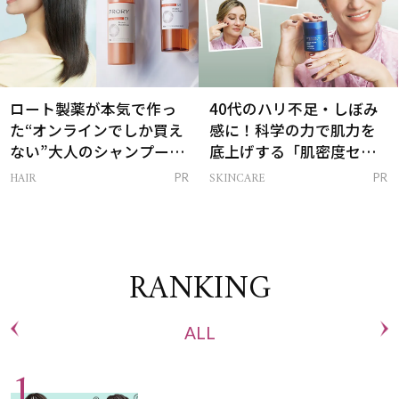
ロート製薬が本気で作っ
40代のハリ不足・しぼみ
た“オンラインでしか買え
感に！科学の力で肌力を
ない”大人のシャンプー＆
底上げする「肌密度セラ
トリートメントって？
ム」
HAIR
SKINCARE
PR
PR
RANKING
ALL