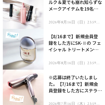
ルク＆夏でも崩れ知らずな
メークアイテムを19名様
にプレゼント！
2026年8月16日（日）23:59ま
で
【8/16まで】新規会員登
録をした方にSK-Ⅱの フェ
イシャル トリートメント
セラムをプレゼント！
2026年8月16日（日）23:59ま
で
※応募は終了いたしまし
た。【7/16まで】新規会
員登録をした方にステラボ
ーテのシャインリバース
ヘアドライヤー ジュエル
2026年7月16日（木）23:59ま