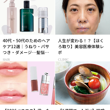
40代・50代のためのヘア
人生が変わる！？【ほく
ケア12選｜うねり・パサ
ろ取り】美容医療体験レ
つき・ダメージ…髪悩み
ポ
から選ぶベスコス受賞コ
HAIR
CLINIC
スメ