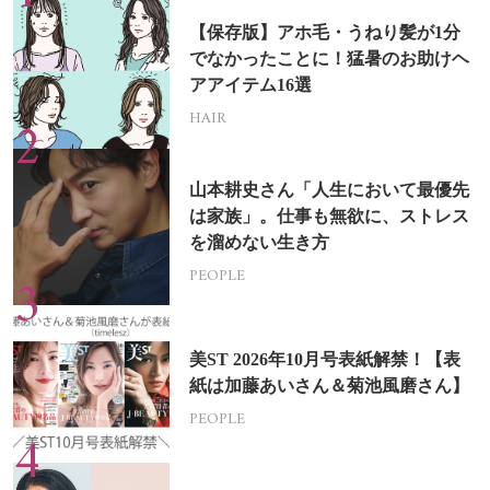
【保存版】アホ毛・うねり髪が1分
でなかったことに！猛暑のお助けヘ
アアイテム16選
HAIR
山本耕史さん「人生において最優先
は家族」。仕事も無欲に、ストレス
を溜めない生き方
PEOPLE
美ST 2026年10月号表紙解禁！【表
紙は加藤あいさん＆菊池風磨さん】
PEOPLE