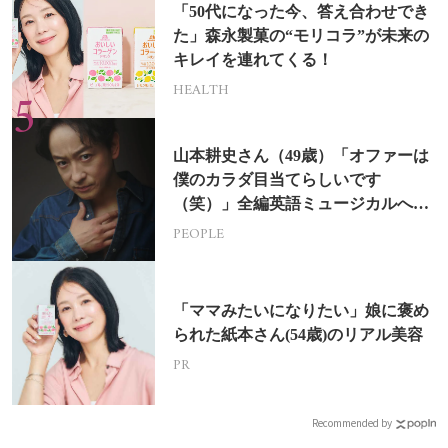
「50代になった今、答え合わせでき
た」森永製菓の“モリコラ”が未来の
キレイを連れてくる！
HEALTH
山本耕史さん（49歳）「オファーは
僕のカラダ目当てらしいです
（笑）」全編英語ミュージカルへの
挑戦
PEOPLE
「ママみたいになりたい」娘に褒め
られた紙本さん(54歳)のリアル美容
PR
Recommended by