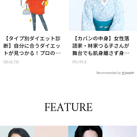
【タイプ別ダイエット診
【カバンの中身】女性落
断】自分に合うダイエッ
語家・林家つる子さんが
トが見つかる！プロの教
舞台でも肌身離さず身に
える体質別ダイエット方
付けるお守りとは？
HEALTH
PEOPLE
法
Recommended by
FEATURE