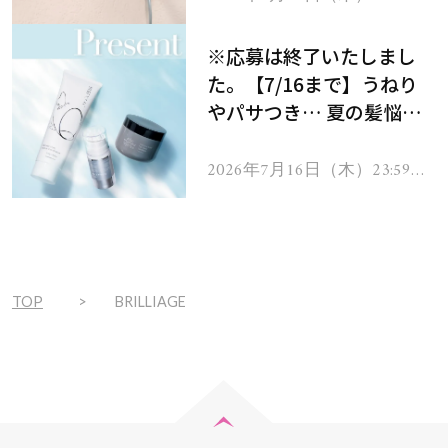
で
をプレゼント！
※応募は終了いたしまし
た。【7/16まで】うねり
やパサつき… 夏の髪悩み
を解消するヘアケアアイテ
ムを13名様にプレゼン
2026年7月16日（木）23:59ま
で
ト！
TOP
BRILLIAGE