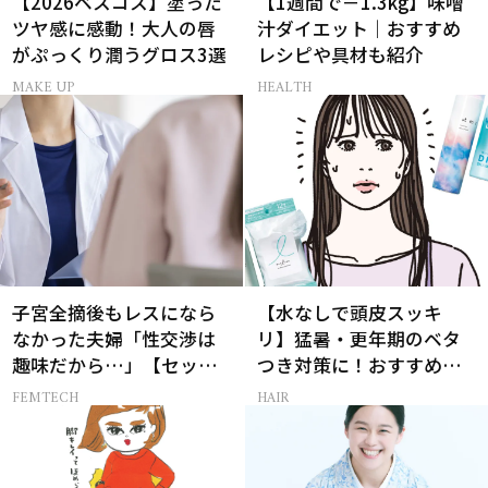
【2026ベスコス】塗った
【1週間で－1.3kg】味噌
ツヤ感に感動！大人の唇
汁ダイエット｜おすすめ
がぷっくり潤うグロス3選
レシピや具材も紹介
MAKE UP
HEALTH
子宮全摘後もレスになら
【水なしで頭皮スッキ
なかった夫婦「性交渉は
リ】猛暑・更年期のベタ
趣味だから…」【セック
つき対策に！おすすめ最
スレス AND THE CITY -女
新ドライシャンプー4選
FEMTECH
HAIR
たちの告白-】