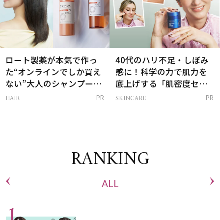
ロート製薬が本気で作っ
40代のハリ不足・しぼみ
た“オンラインでしか買え
感に！科学の力で肌力を
ない”大人のシャンプー＆
底上げする「肌密度セラ
トリートメントって？
ム」
HAIR
SKINCARE
PR
PR
RANKING
ALL