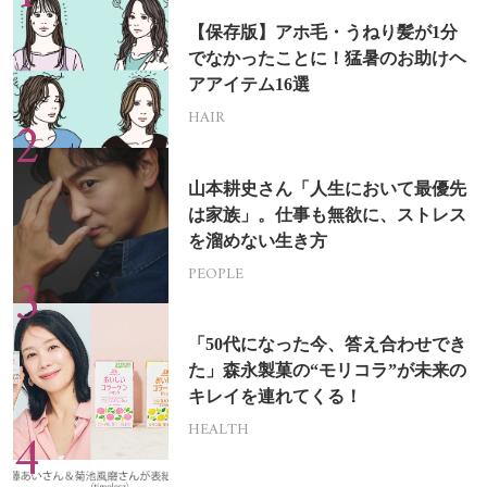
【保存版】アホ毛・うねり髪が1分
でなかったことに！猛暑のお助けヘ
アアイテム16選
HAIR
山本耕史さん「人生において最優先
は家族」。仕事も無欲に、ストレス
を溜めない生き方
PEOPLE
「50代になった今、答え合わせでき
た」森永製菓の“モリコラ”が未来の
キレイを連れてくる！
HEALTH