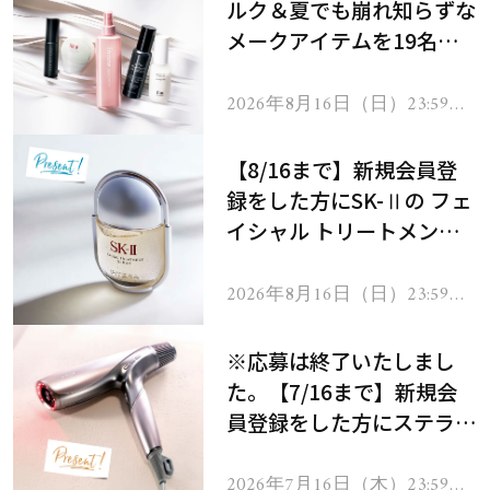
ルク＆夏でも崩れ知らずな
メークアイテムを19名様
にプレゼント！
2026年8月16日（日）23:59ま
で
【8/16まで】新規会員登
録をした方にSK-Ⅱの フェ
イシャル トリートメント
セラムをプレゼント！
2026年8月16日（日）23:59ま
で
※応募は終了いたしまし
た。【7/16まで】新規会
員登録をした方にステラボ
ーテのシャインリバース
ヘアドライヤー ジュエル
2026年7月16日（木）23:59ま