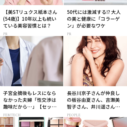
【美STリュクス紙本さん
50代には激減する⁉ 大人
(54歳)】10年以上も続い
の美と健康に「コラーゲ
ている美容習慣とは？
ン」が必要なワケ
子宮全摘後もレスになら
長谷川京子さんが仲良し
なかった夫婦「性交渉は
の板谷由夏さん、吉瀬美
趣味だから…」【セック
智子さん、井川遥さんと
スレス AND THE CITY -女
集まる理由は…
FEMTECH
PEOPLE
たちの告白-】