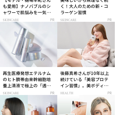
【モデル・樋場早紀さん
美味しいから無理なく続
も愛用】ナノバブルのシ
く！大人のための新・コ
ャワーで肌悩みを一気に
ラーゲン習慣
解決
SKINCARE
SKINCARE
PR
PR
再生医療発想エテルナム
後藤真希さんが10年以上
のヒト臍帯由来幹細胞培
続けている「美容プロテ
養上清液で極上の「透明
イン習慣」。美ボディを
感ハリ肌」へ
支える朝ルーティンと
SKINCARE
HEALTH
PR
PR
は？