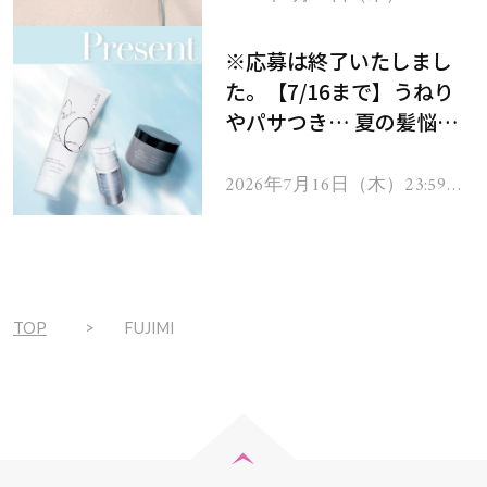
で
をプレゼント！
※応募は終了いたしまし
た。【7/16まで】うねり
やパサつき… 夏の髪悩み
を解消するヘアケアアイテ
ムを13名様にプレゼン
2026年7月16日（木）23:59ま
で
ト！
TOP
FUJIMI