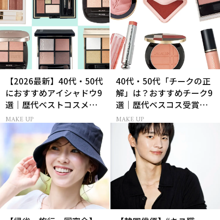
【2026最新】40代・50代
40代・50代「チークの正
におすすめアイシャドウ9
解」は？おすすめチーク9
選｜歴代ベストコスメ受
選｜歴代ベスコス受賞ま
賞まとめ
とめ＆正しい使い方
MAKE UP
MAKE UP