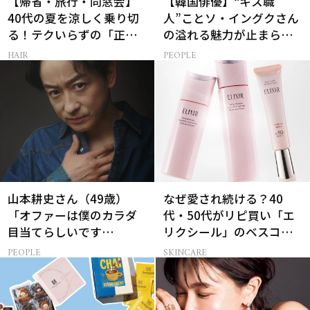
【帰省・旅行・同窓会】
【韓国俳優】“キス職
40代の夏を涼しく乗り切
人”ことソ・イングクさん
る！テクいらずの「正解
の溢れる魅力が止まらな
ヘアアレンジ」3選
い【特別画像集】
HAIR
PEOPLE
山本耕史さん（49歳）
なぜ愛され続ける？40
「オファーは僕のカラダ
代・50代がリピ買い「エ
目当てらしいです
リクシール」のベスコス
（笑）」全編英語ミュー
受賞名品3選
PEOPLE
SKINCARE
ジカルへの挑戦