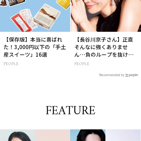
【保存版】本当に喜ばれ
【長谷川京子さん】正直
た！3,000円以下の「手土
そんなに強くありませ
産スイーツ」16選
ん…負のループを抜ける
15分の習慣とは?
PEOPLE
PEOPLE
Recommended by
FEATURE