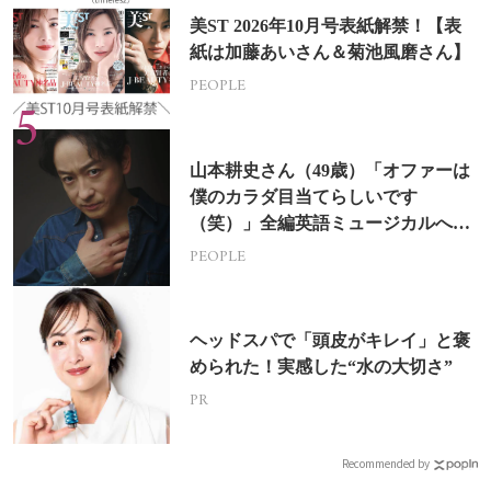
美ST 2026年10月号表紙解禁！【表
紙は加藤あいさん＆菊池風磨さん】
PEOPLE
山本耕史さん（49歳）「オファーは
僕のカラダ目当てらしいです
（笑）」全編英語ミュージカルへの
挑戦
PEOPLE
ヘッドスパで「頭皮がキレイ」と褒
められた！実感した“水の大切さ”
PR
Recommended by