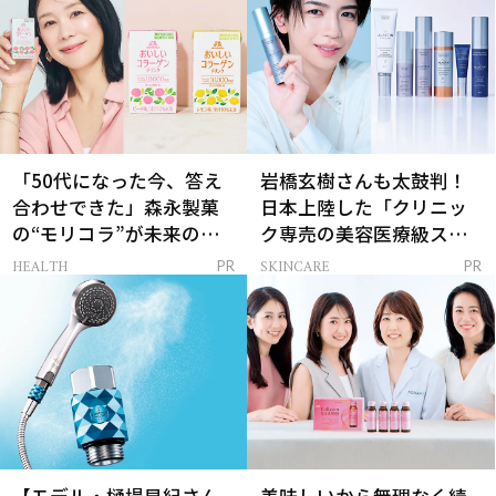
「50代になった今、答え
岩橋玄樹さんも太鼓判！
合わせできた」森永製菓
日本上陸した「クリニッ
の“モリコラ”が未来のキ
ク専売の美容医療級スキ
レイを連れてくる！
ンケア」
HEALTH
SKINCARE
PR
PR