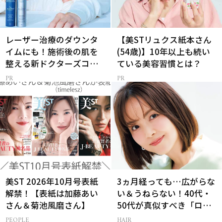
レーザー治療のダウンタ
【美STリュクス紙本さん
イムにも！施術後の肌を
(54歳)】10年以上も続い
整える新ドクターズコス
ている美容習慣とは？
メ
美ST 2026年10月号表紙
3ヵ月経っても…広がらな
解禁！【表紙は加藤あい
い＆うねらない！40代・
さん＆菊池風磨さん】
50代が真似すべき「ロー
レイヤーボブ」
PEOPLE
HAIR