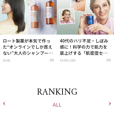
ロート製薬が本気で作っ
40代のハリ不足・しぼみ
た“オンラインでしか買え
感に！科学の力で肌力を
ない”大人のシャンプー＆
底上げする「肌密度セラ
トリートメントって？
ム」
HAIR
SKINCARE
PR
PR
RANKING
ALL