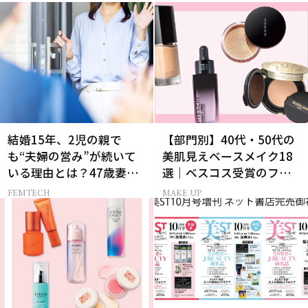
結婚15年、2児の親で
【部門別】40代・50代の
も“夫婦の営み”が続いて
美肌見えベースメイク18
いる理由とは？47歳妻が
選｜ベスコス受賞のファ
実践する【レスにならな
ンデ・下地・パウダー
FEMTECH
MAKE UP
いコツ】