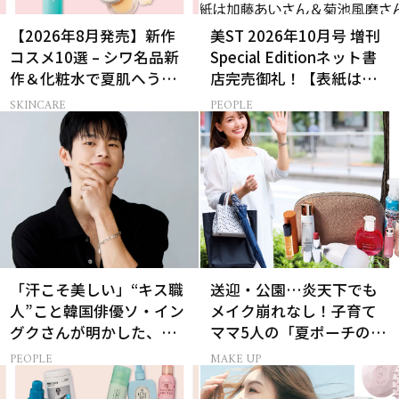
【2026年8月発売】新作
美ST 2026年10月号 増刊
コスメ10選 – シワ名品新
Special Editionネット書
作＆化粧水で夏肌へうる
店完売御礼！【表紙は加
おいチャージ
藤あいさん＆菊池風磨さ
SKINCARE
PEOPLE
ん】
「汗こそ美しい」“キス職
送迎・公園…炎天下でも
人”こと韓国俳優ソ・イン
メイク崩れなし！子育て
グクさんが明かした、惹
ママ5人の「夏ポーチの中
かれる人の条件とは
身」
PEOPLE
MAKE UP