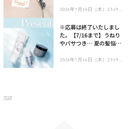
ーテのシャインリバース
ヘアドライヤー ジュエル
2026年7月16日（木）23:59ま
で
をプレゼント！
※応募は終了いたしまし
た。【7/16まで】うねり
やパサつき… 夏の髪悩み
を解消するヘアケアアイテ
ムを13名様にプレゼン
2026年7月16日（木）23:59ま
で
ト！
TOP