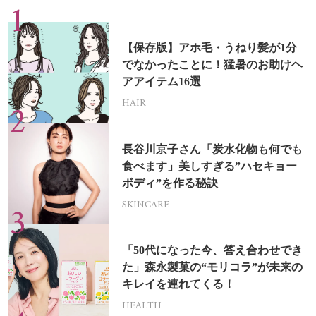
【保存版】アホ毛・うねり髪が1分
でなかったことに！猛暑のお助けヘ
アアイテム16選
HAIR
長谷川京子さん「炭水化物も何でも
食べます」美しすぎる”ハセキョー
ボディ”を作る秘訣
SKINCARE
「50代になった今、答え合わせでき
た」森永製菓の“モリコラ”が未来の
キレイを連れてくる！
HEALTH