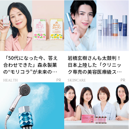
「50代になった今、答え
岩橋玄樹さんも太鼓判！
合わせできた」森永製菓
日本上陸した「クリニッ
の“モリコラ”が未来のキ
ク専売の美容医療級スキ
レイを連れてくる！
ンケア」
HEALTH
SKINCARE
PR
PR