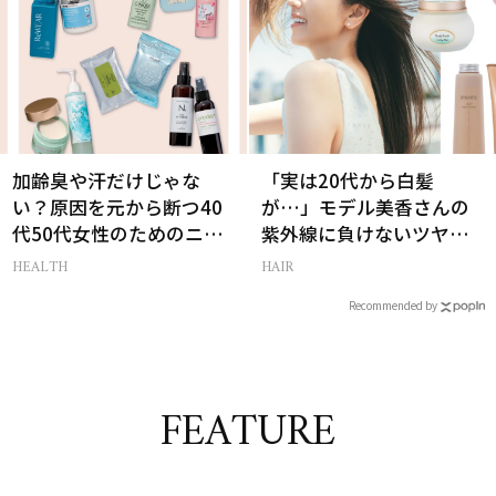
加齢臭や汗だけじゃな
「実は20代から白髪
い？原因を元から断つ40
が…」モデル美香さんの
代50代女性のためのニオ
紫外線に負けないツヤ美
イケア
髪ケア
HEALTH
HAIR
Recommended by
FEATURE