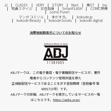
JJ
CLASSY.
VERY
STORY
Mart
美ST
bis
和食スタイル
女性自身
SmartFLASH
COMIC熱帯
comic Pureri
マンガ コミソル
本がすき。
kokode.jp
kokode Beauty
kokode books
kokode digital
消費税総額表示についてのお知らせ
ABJマークは、この電子書店・電子書籍配信サービスが、著作
権者からコンテンツ使用許諾を得た
正規版配信サービスであることを示す登録商標（登録番号 第
6091713号）です。
ABJマークの詳細、ABJマークを掲示しているサービスの一覧
はこちらです。
https://aebs.or.jp/