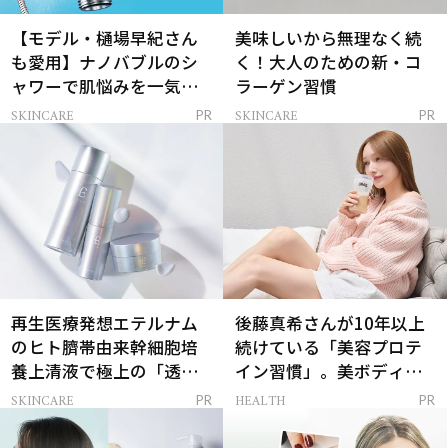
【モデル・樋場早紀さん
美味しいから無理なく続
も愛用】ナノバブルのシ
く！大人のための新・コ
ャワーで肌悩みを一気に
ラーゲン習慣
解決
SKINCARE
SKINCARE
PR
PR
再生医療発想エテルナム
後藤真希さんが10年以上
のヒト臍帯由来幹細胞培
続けている「美容プロテ
養上清液で極上の「透明
イン習慣」。美ボディを
感ハリ肌」へ
支える朝ルーティンと
SKINCARE
HEALTH
PR
PR
は？