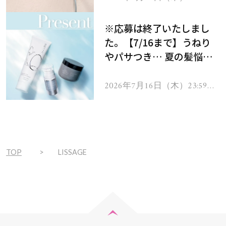
で
をプレゼント！
※応募は終了いたしまし
た。【7/16まで】うねり
やパサつき… 夏の髪悩み
を解消するヘアケアアイテ
ムを13名様にプレゼン
2026年7月16日（木）23:59ま
で
ト！
TOP
LISSAGE