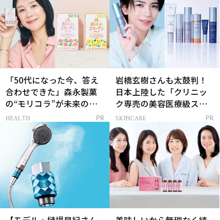
「50代になった今、答え
岩橋玄樹さんも太鼓判！
合わせできた」森永製菓
日本上陸した「クリニッ
の“モリコラ”が未来のキ
ク専売の美容医療級スキ
レイを連れてくる！
ンケア」
HEALTH
SKINCARE
PR
PR