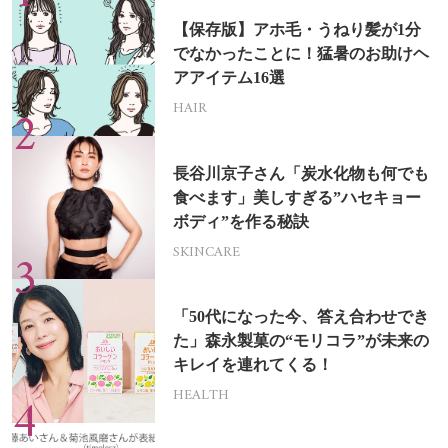
【保存版】アホ毛・うねり髪が1分
でなかったことに！猛暑のお助けヘ
アアイテム16選
HAIR
長谷川京子さん「炭水化物も何でも
食べます」美しすぎる”ハセキョー
ボディ”を作る秘訣
SKINCARE
「50代になった今、答え合わせでき
た」森永製菓の“モリコラ”が未来の
キレイを連れてくる！
HEALTH