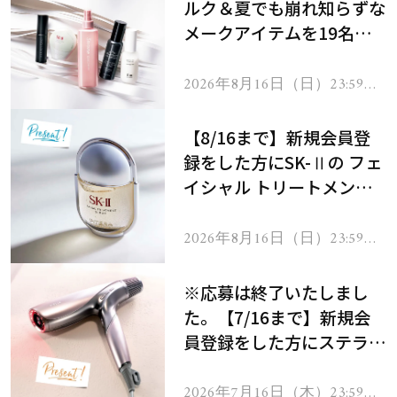
ルク＆夏でも崩れ知らずな
メークアイテムを19名様
にプレゼント！
2026年8月16日（日）23:59ま
で
【8/16まで】新規会員登
録をした方にSK-Ⅱの フェ
イシャル トリートメント
セラムをプレゼント！
2026年8月16日（日）23:59ま
で
※応募は終了いたしまし
た。【7/16まで】新規会
員登録をした方にステラボ
ーテのシャインリバース
ヘアドライヤー ジュエル
2026年7月16日（木）23:59ま