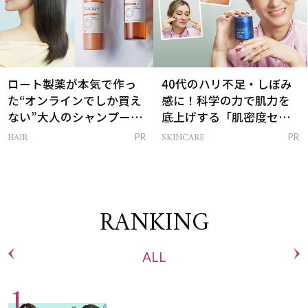
ロート製薬が本気で作っ
40代のハリ不足・しぼみ
た“オンラインでしか買え
感に！科学の力で肌力を
ない”大人のシャンプー＆
底上げする「肌密度セラ
トリートメントって？
ム」
HAIR
SKINCARE
PR
PR
RANKING
ALL