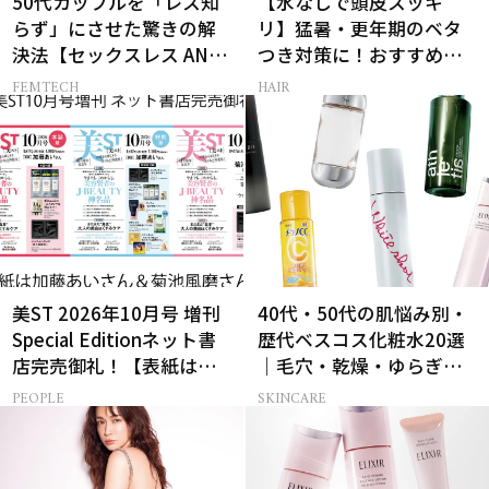
50代カップルを「レス知
【水なしで頭皮スッキ
らず」にさせた驚きの解
リ】猛暑・更年期のベタ
決法【セックスレス AND
つき対策に！おすすめ最
THE CITY -女たちの告
新ドライシャンプー4選
FEMTECH
HAIR
白-】
美ST 2026年10月号 増刊
40代・50代の肌悩み別・
Special Editionネット書
歴代ベスコス化粧水20選
店完売御礼！【表紙は加
｜毛穴・乾燥・ゆらぎな
藤あいさん＆菊池風磨さ
ど
PEOPLE
SKINCARE
ん】