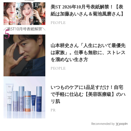
美ST 2026年10月号表紙解禁！【表
紙は加藤あいさん＆菊池風磨さん】
PEOPLE
山本耕史さん「人生において最優先
は家族」。仕事も無欲に、ストレス
を溜めない生き方
PEOPLE
いつものケアに1品足すだけ！自宅
で手軽に仕込む【美容医療級】のハ
リ肌
PR
Recommended by