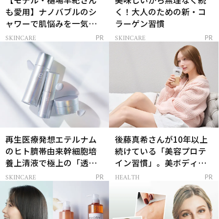
【モデル・樋場早紀さん
美味しいから無理なく続
も愛用】ナノバブルのシ
く！大人のための新・コ
ャワーで肌悩みを一気に
ラーゲン習慣
解決
SKINCARE
SKINCARE
PR
PR
再生医療発想エテルナム
後藤真希さんが10年以上
のヒト臍帯由来幹細胞培
続けている「美容プロテ
養上清液で極上の「透明
イン習慣」。美ボディを
感ハリ肌」へ
支える朝ルーティンと
SKINCARE
HEALTH
PR
PR
は？