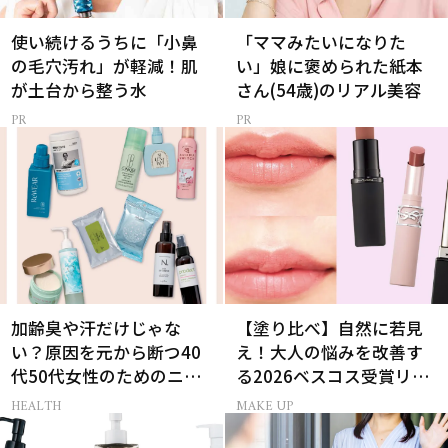
使い続けるうちに「小鼻
「ママみたいになりた
の毛穴汚れ」が軽減！肌
い」娘に褒められた紙本
が土台から整う水
さん(54歳)のリアル美容
加齢臭や汗だけじゃな
【塗り比べ】自然に若見
い？原因を元から断つ40
え！大人の悩みを改善す
代50代女性のためのニオ
る2026ベスコス受賞リッ
イケア
プTOP3
HEALTH
MAKE UP