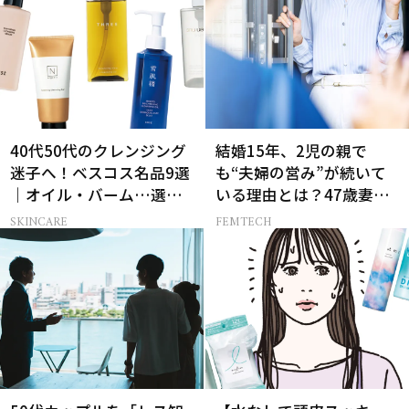
40代50代のクレンジング
結婚15年、2児の親で
迷子へ！ベスコス名品9選
も“夫婦の営み”が続いて
｜オイル・バーム…選び
いる理由とは？47歳妻が
方の正解は？
実践する【レスにならな
SKINCARE
FEMTECH
いコツ】