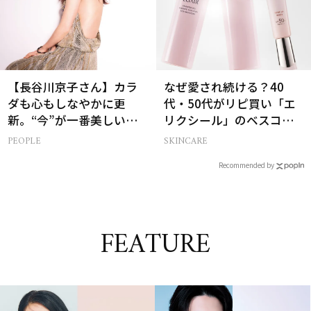
【長谷川京子さん】カラ
なぜ愛され続ける？40
ダも心もしなやかに更
代・50代がリピ買い「エ
新。“今”が一番美しい
リクシール」のベスコス
［特別画像集］
受賞名品3選
PEOPLE
SKINCARE
Recommended by
FEATURE