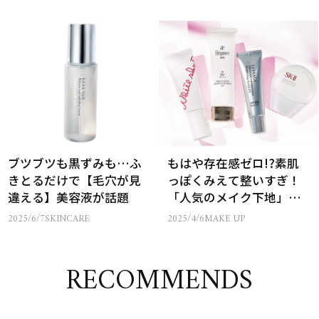
ブツブツも黒ずみも…ふ
もはや存在感ゼロ!?素肌
きとるだけで【毛穴が見
っぽくみえて整いすぎ！
違える】美容液が話題
「人気のメイク下地」４
選
2025/6/7
SKINCARE
2025/4/6
MAKE UP
RECOMMENDS