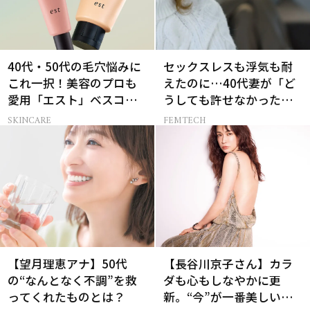
40代・50代の毛穴悩みに
セックスレスも浮気も耐
これ一択！美容のプロも
えたのに…40代妻が「ど
愛用「エスト」ベスコス
うしても許せなかった」
受賞コスメ
夫の一言
SKINCARE
FEMTECH
【望月理恵アナ】50代
【長谷川京子さん】カラ
の“なんとなく不調”を救
ダも心もしなやかに更
ってくれたものとは？
新。“今”が一番美しい