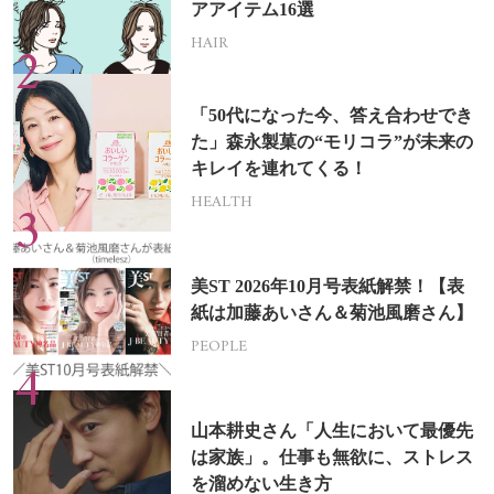
アアイテム16選
HAIR
「50代になった今、答え合わせでき
た」森永製菓の“モリコラ”が未来の
キレイを連れてくる！
HEALTH
美ST 2026年10月号表紙解禁！【表
紙は加藤あいさん＆菊池風磨さん】
PEOPLE
山本耕史さん「人生において最優先
は家族」。仕事も無欲に、ストレス
を溜めない生き方