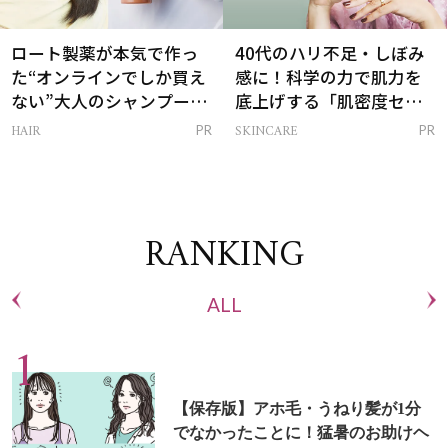
ロート製薬が本気で作っ
40代のハリ不足・しぼみ
た“オンラインでしか買え
感に！科学の力で肌力を
ない”大人のシャンプー＆
底上げする「肌密度セラ
トリートメントって？
ム」
HAIR
SKINCARE
PR
PR
RANKING
ALL
【保存版】アホ毛・うねり髪が1分
でなかったことに！猛暑のお助けヘ