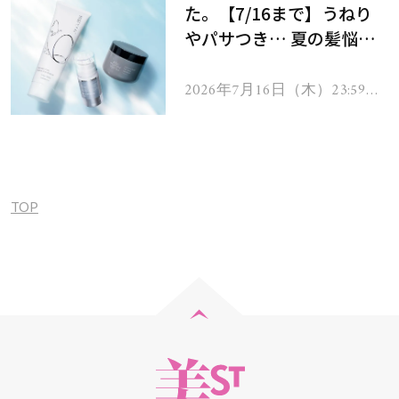
た。【7/16まで】うねり
やパサつき… 夏の髪悩み
を解消するヘアケアアイテ
ムを13名様にプレゼン
2026年7月16日（木）23:59ま
で
ト！
TOP