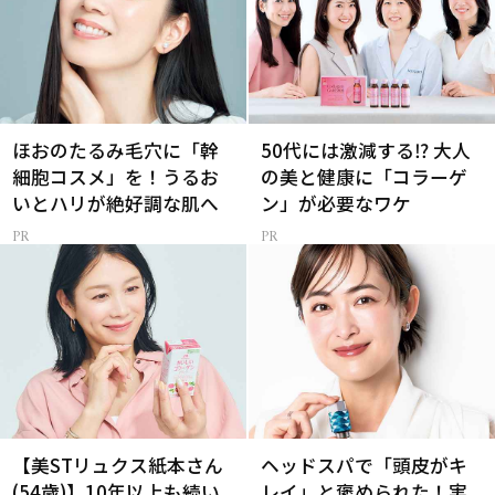
ほおのたるみ毛穴に「幹
50代には激減する⁉ 大人
細胞コスメ」を！うるお
の美と健康に「コラーゲ
いとハリが絶好調な肌へ
ン」が必要なワケ
【美STリュクス紙本さん
ヘッドスパで「頭皮がキ
(54歳)】10年以上も続い
レイ」と褒められた！実