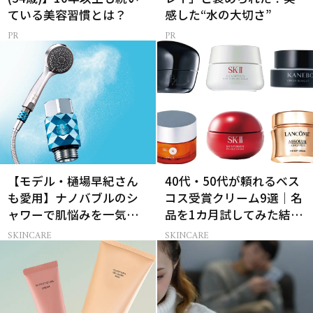
ている美容習慣とは？
感した“水の大切さ”
【モデル・樋場早紀さん
40代・50代が頼れるベス
も愛用】ナノバブルのシ
コス受賞クリーム9選｜名
ャワーで肌悩みを一気に
品を1カ月試してみた結果
解決
は？
SKINCARE
SKINCARE