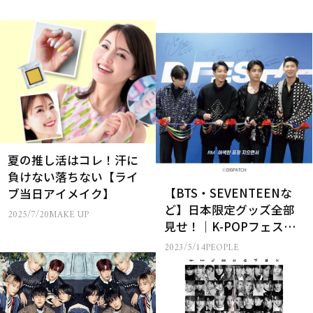
夏の推し活はコレ！汗に
負けない落ちない【ライ
【BTS・SEVENTEENな
ブ当日アイメイク】
ど】日本限定グッズ全部
2025/7/20
MAKE UP
見せ！｜K-POPフェス
「D’FESTA」
2023/5/14
PEOPLE