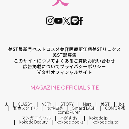
美ST最新号
ベストコスメ
美容医療
更年期
美STリュクス
美ST部募集
このサイトについて
よくあるご質問
お問い合わせ
広告掲載について
プライバシーポリシー
光文社オフィシャルサイト
MAGAZINE OFFICIAL SITE
JJ
CLASSY.
VERY
STORY
Mart
美ST
bis
和食スタイル
女性自身
SmartFLASH
COMIC熱帯
comic Pureri
マンガ コミソル
本がすき。
kokode.jp
kokode Beauty
kokode books
kokode digital