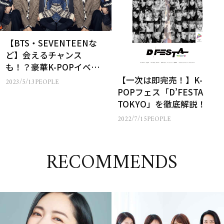
【BTS・SEVENTEENな
ど】会えるチャンス
も！？豪華K-POPイベン
ト「D’FESTA」の魅力を
【一次は即完売！】K-
2023/5/13
PEOPLE
紹介！
POPフェス「D’FESTA
TOKYO」を徹底解説！
2022/7/15
PEOPLE
RECOMMENDS