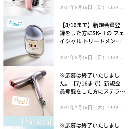
2026年8月16日（日）23:59ま
で
【8/16まで】新規会員登
録をした方にSK-Ⅱの フェ
イシャル トリートメント
セラムをプレゼント！
2026年8月16日（日）23:59ま
で
※応募は終了いたしまし
た。【7/16まで】新規会
員登録をした方にステラボ
ーテのシャインリバース
ヘアドライヤー ジュエル
2026年7月16日（木）23:59ま
で
をプレゼント！
※応募は終了いたしまし