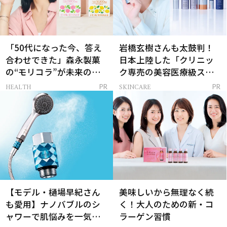
「50代になった今、答え
岩橋玄樹さんも太鼓判！
合わせできた」森永製菓
日本上陸した「クリニッ
の“モリコラ”が未来のキ
ク専売の美容医療級スキ
レイを連れてくる！
ンケア」
HEALTH
SKINCARE
PR
PR
【モデル・樋場早紀さん
美味しいから無理なく続
も愛用】ナノバブルのシ
く！大人のための新・コ
ャワーで肌悩みを一気に
ラーゲン習慣