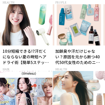
［特別画像集］
HEALTH
PEOPLE
10分短縮できる!?汗だく
加齢臭や汗だけじゃな
にならない夏の時短ヘア
い？原因を元から断つ40
ドライ術【簡単5ステッ
代50代女性のためのニオ
プ】
イケア
HAIR
HEALTH