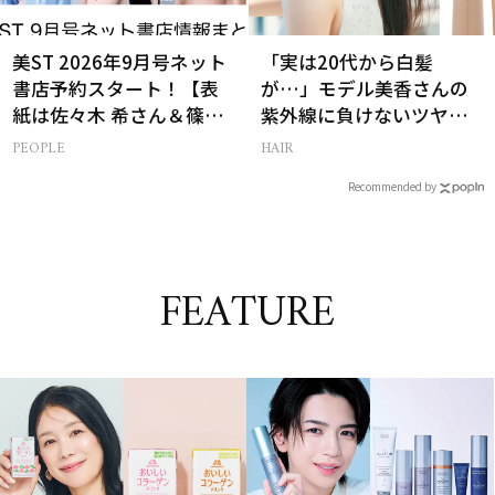
美ST 2026年9月号ネット
「実は20代から白髪
書店予約スタート！【表
が…」モデル美香さんの
紙は佐々木 希さん＆篠塚
紫外線に負けないツヤ美
大輝さん】
髪ケア
PEOPLE
HAIR
Recommended by
FEATURE