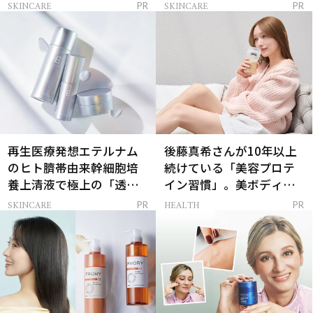
解決
SKINCARE
SKINCARE
PR
PR
再生医療発想エテルナム
後藤真希さんが10年以上
のヒト臍帯由来幹細胞培
続けている「美容プロテ
養上清液で極上の「透明
イン習慣」。美ボディを
感ハリ肌」へ
支える朝ルーティンと
SKINCARE
HEALTH
PR
PR
は？