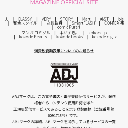
MAGAZINE OFFICIAL SITE
JJ
CLASSY.
VERY
STORY
Mart
美ST
bis
和食スタイル
女性自身
SmartFLASH
COMIC熱帯
comic Pureri
マンガ コミソル
本がすき。
kokode.jp
kokode Beauty
kokode books
kokode digital
消費税総額表示についてのお知らせ
ABJマークは、この電子書店・電子書籍配信サービスが、著作
権者からコンテンツ使用許諾を得た
正規版配信サービスであることを示す登録商標（登録番号 第
6091713号）です。
ABJマークの詳細、ABJマークを掲示しているサービスの一覧
はこちらです。
https://aebs.or.jp/