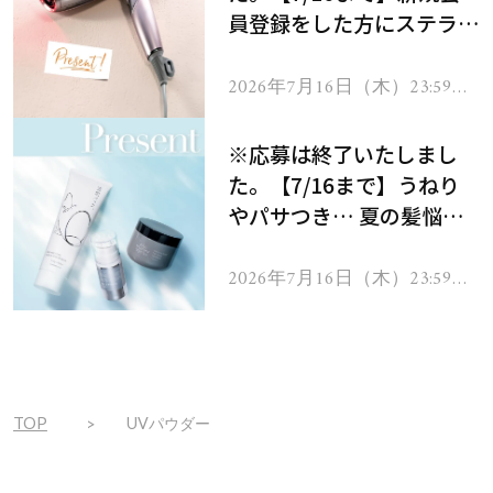
員登録をした方にステラボ
ーテのシャインリバース
ヘアドライヤー ジュエル
2026年7月16日（木）23:59ま
で
をプレゼント！
※応募は終了いたしまし
た。【7/16まで】うねり
やパサつき… 夏の髪悩み
を解消するヘアケアアイテ
ムを13名様にプレゼン
2026年7月16日（木）23:59ま
で
ト！
TOP
UVパウダー