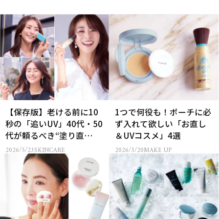
【保存版】老ける前に10
1つで何役も！ポーチに必
秒の「追いUV」40代・50
ず入れて欲しい「お直し
代が頼るべき“塗り直
＆UVコスメ」4選
し”日焼け止めアイテム
2026/5/23
SKINCARE
2026/5/20
MAKE UP