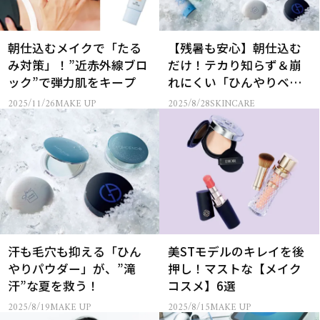
朝仕込むメイクで「たる
【残暑も安心】朝仕込む
み対策」！”近赤外線ブロ
だけ！テカり知らず＆崩
ック”で弾力肌をキープ
れにくい「ひんやりベー
スメイク17選」
2025/11/26
MAKE UP
2025/8/28
SKINCARE
汗も毛穴も抑える「ひん
美STモデルのキレイを後
やりパウダー」が、”滝
押し！マストな【メイク
汗”な夏を救う！
コスメ】6選
2025/8/19
MAKE UP
2025/8/15
MAKE UP