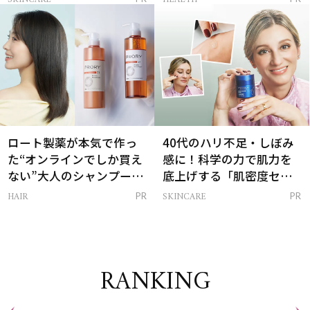
は？
ロート製薬が本気で作っ
40代のハリ不足・しぼみ
た“オンラインでしか買え
感に！科学の力で肌力を
ない”大人のシャンプー＆
底上げする「肌密度セラ
トリートメントって？
ム」
HAIR
SKINCARE
PR
PR
RANKING