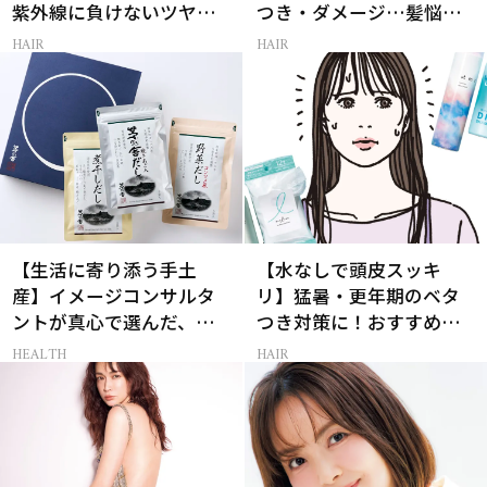
紫外線に負けないツヤ美
つき・ダメージ…髪悩み
髪ケア
から選ぶベスコス受賞コ
HAIR
HAIR
スメ
【生活に寄り添う手土
【水なしで頭皮スッキ
産】イメージコンサルタ
リ】猛暑・更年期のベタ
ントが真心で選んだ、相
つき対策に！おすすめ最
手に本当に喜ばれるギフ
新ドライシャンプー4選
HEALTH
HAIR
ト3選