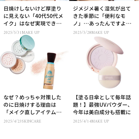
日焼けしないけど厚塗り
ジメジメ暑く湿気が出て
に見えない「40代50代メ
きた季節に「便利なモ
イク」はなぜ実現できた
ノ」…あったんですよ
の？
ね……！
2025/5/31
MAKE UP
2025/5/28
MAKE UP
なぜ？めっちゃ対策した
【塗る日傘として毎年話
のに日焼けする理由は
題！】最強UVパウダー、
「メイク直しアイテム」
今年は美白成分も搭載に
だった!?
2025/4/23
SKINCARE
2025/4/14
MAKE UP