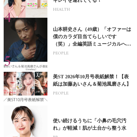
キレイを連れてくる！
HEALTH
山本耕史さん（49歳）「オファーは
僕のカラダ目当てらしいです
（笑）」全編英語ミュージカルへの
挑戦
PEOPLE
美ST 2026年10月号表紙解禁！【表
紙は加藤あいさん＆菊池風磨さん】
PEOPLE
使い続けるうちに「小鼻の毛穴汚
れ」が軽減！肌が土台から整う水