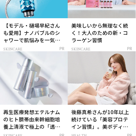
【モデル・樋場早紀さん
美味しいから無理なく続
も愛用】ナノバブルのシ
く！大人のための新・コ
ャワーで肌悩みを一気に
ラーゲン習慣
解決
SKINCARE
SKINCARE
PR
PR
再生医療発想エテルナム
後藤真希さんが10年以上
のヒト臍帯由来幹細胞培
続けている「美容プロテ
養上清液で極上の「透明
イン習慣」。美ボディを
感ハリ肌」へ
支える朝ルーティンと
SKINCARE
HEALTH
PR
PR