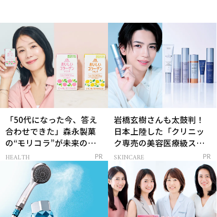
「50代になった今、答え
岩橋玄樹さんも太鼓判！
合わせできた」森永製菓
日本上陸した「クリニッ
の“モリコラ”が未来のキ
ク専売の美容医療級スキ
レイを連れてくる！
ンケア」
HEALTH
SKINCARE
PR
PR