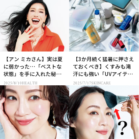
【アン ミカさん】実は夏
【3か月続く猛暑に押さえ
に弱かった…「ベストな
ておくべき】くすみも滝
状態」を手に入れた秘訣
汗にも強い「UVアイテ
とは？
ム」7選！
2025/8/10
HEALTH
2025/7/17
SKINCARE