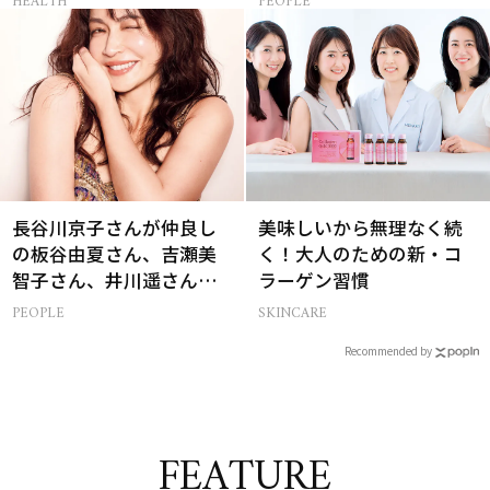
HEALTH
PEOPLE
は？
長谷川京子さんが仲良し
美味しいから無理なく続
の板谷由夏さん、吉瀬美
く！大人のための新・コ
智子さん、井川遥さんと
ラーゲン習慣
集まる理由は…
PEOPLE
SKINCARE
Recommended by
FEATURE