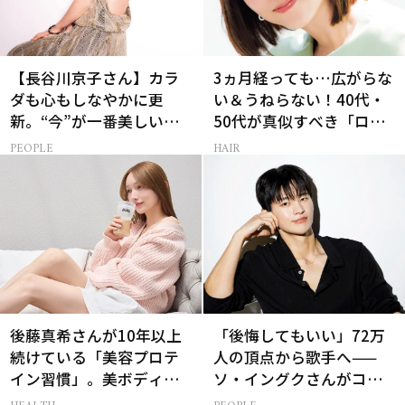
【長谷川京子さん】カラ
3ヵ月経っても…広がらな
ダも心もしなやかに更
い＆うねらない！40代・
新。“今”が一番美しい
50代が真似すべき「ロー
［特別画像集］
レイヤーボブ」
PEOPLE
HAIR
後藤真希さんが10年以上
「後悔してもいい」72万
続けている「美容プロテ
人の頂点から歌手へ——
イン習慣」。美ボディを
ソ・イングクさんがコツ
支える朝ルーティンと
コツ頑張れる原動力とは