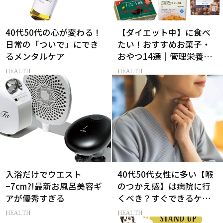
40代50代の心が変わる！
【ダイエット中】に食べ
日常の「ついで」にでき
たい！おすすめお菓子・
るメンタルケア
おやつ14選｜管理栄養士
監修
HEALTH
HEALTH
入浴だけでウエスト
40代50代女性に多い【喉
−7cm?!最新お風呂美容ギ
のつかえ感】は病院に行
アが優秀すぎる
くべき？すぐできるケア5
選も！
HEALTH
HEALTH