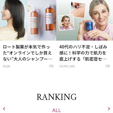
ロート製薬が本気で作っ
40代のハリ不足・しぼみ
た“オンラインでしか買え
感に！科学の力で肌力を
ない”大人のシャンプー＆
底上げする「肌密度セラ
トリートメントって？
ム」
HAIR
SKINCARE
PR
PR
RANKING
ALL