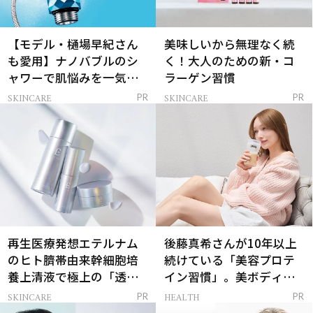
【モデル・樋場早紀さん
美味しいから無理なく続
も愛用】ナノバブルのシ
く！大人のための新・コ
ャワーで肌悩みを一気に
ラーゲン習慣
解決
SKINCARE
SKINCARE
PR
PR
再生医療発想エテルナム
後藤真希さんが10年以上
のヒト臍帯由来幹細胞培
続けている「美容プロテ
養上清液で極上の「透明
イン習慣」。美ボディを
感ハリ肌」へ
支える朝ルーティンと
SKINCARE
HEALTH
PR
PR
は？