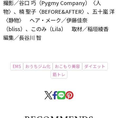
撮影／谷口 巧（Pygmy Company）〈人
物〉、楠 聖子〈BEFORE&AFTER〉、五十嵐 洋
〈静物〉 ヘア・メーク／伊藤佳奈
（bliss）、このみ（Lila） 取材／稲垣綾香
編集／長谷川 智
EMS
おうちジム化
おこもり美容
ダイエット
筋トレ