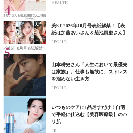
HEALTH
美ST 2026年10月号表紙解禁！【表
紙は加藤あいさん＆菊池風磨さん】
PEOPLE
山本耕史さん「人生において最優先
は家族」。仕事も無欲に、ストレス
を溜めない生き方
PEOPLE
いつものケアに1品足すだけ！自宅
で手軽に仕込む【美容医療級】のハ
リ肌
PR