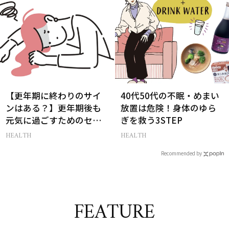
【更年期に終わりのサイ
40代50代の不眠・めまい
ンはある？】更年期後も
放置は危険！身体のゆら
元気に過ごすためのセル
ぎを救う3STEP
フケア５選
HEALTH
HEALTH
Recommended by
FEATURE