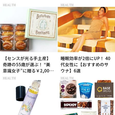
フト」3選
HEALTH
HEALTH
【センスが光る手土産】
睡眠効率が2倍にUP！ 40
奇跡の55歳が選ぶ！ “美
代女性に【おすすめのサ
意識女子”に贈る￥2,000
ウナ】6選
前後のお菓子3選
HEALTH
HEALTH