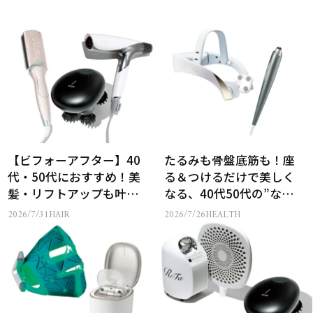
【ビフォーアフター】40
たるみも骨盤底筋も！座
代・50代におすすめ！美
る＆つけるだけで美しく
髪・リフトアップも叶う
なる、40代50代の”なが
最新ヘアケア家電3選
ら美容家電”
2026/7/31
HAIR
2026/7/26
HEALTH