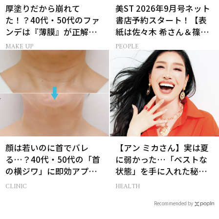
厚塗りだから崩れて
美ST 2026年9月号ネット
た！？40代・50代のファ
書店予約スタート！【表
ンデは『薄膜』が正解で
紙は佐々木 希さん＆篠塚
した
大輝さん】
MAKE UP
PEOPLE
顔は若いのに首でバレ
【アン ミカさん】実は夏
る…？40代・50代の「首
に弱かった…「ベストな
の横ジワ」に即効アプロ
状態」を手に入れた秘訣
ーチする最新美容医療と
とは？
CLINIC
HEALTH
は
Recommended by