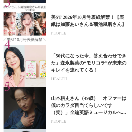
美ST 2026年10月号表紙解禁！【表
紙は加藤あいさん＆菊池風磨さん】
PEOPLE
「50代になった今、答え合わせでき
た」森永製菓の“モリコラ”が未来の
キレイを連れてくる！
HEALTH
山本耕史さん（49歳）「オファーは
僕のカラダ目当てらしいです
（笑）」全編英語ミュージカルへの
挑戦
PEOPLE