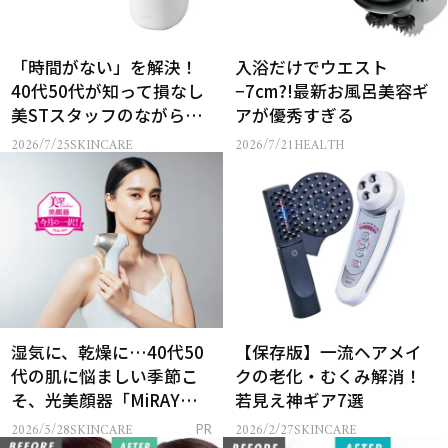
「時間がない」を解決！
入浴だけでウエスト
40代50代が知って損なし
−7cm?!最新お風呂美容ギ
美STスタッフのながら美
アが優秀すぎる
顔器術
2026/7/25
SKINCARE
2026/7/21
HEALTH
湿気に、乾燥に…40代50
【保存版】一流ヘアメイ
代の肌に悩ましい季節こ
クの老化・むくみ解消！
そ、光美顔器「MiRAY
若見え神ギア7選
ONE」が頼りになる！
2026/5/28
SKINCARE
2026/2/27
SKINCARE
PR