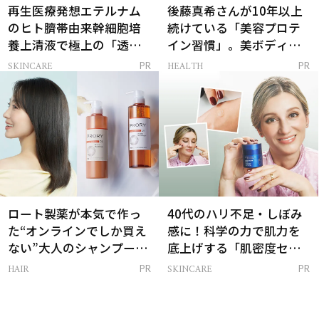
再生医療発想エテルナム
後藤真希さんが10年以上
のヒト臍帯由来幹細胞培
続けている「美容プロテ
養上清液で極上の「透明
イン習慣」。美ボディを
感ハリ肌」へ
支える朝ルーティンと
SKINCARE
HEALTH
PR
PR
は？
ロート製薬が本気で作っ
40代のハリ不足・しぼみ
た“オンラインでしか買え
感に！科学の力で肌力を
ない”大人のシャンプー＆
底上げする「肌密度セラ
トリートメントって？
ム」
HAIR
SKINCARE
PR
PR