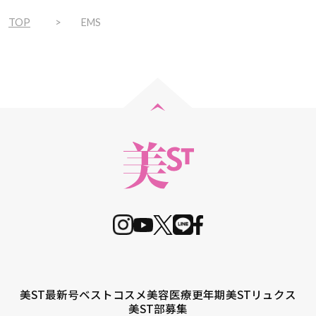
TOP
EMS
美ST最新号
ベストコスメ
美容医療
更年期
美STリュクス
美ST部募集