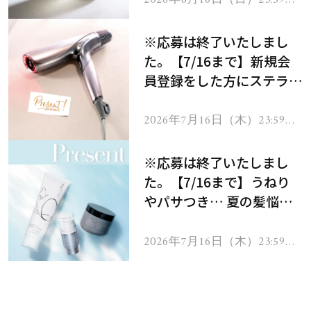
で
※応募は終了いたしまし
た。【7/16まで】新規会
員登録をした方にステラボ
ーテのシャインリバース
ヘアドライヤー ジュエル
2026年7月16日（木）23:59ま
で
をプレゼント！
※応募は終了いたしまし
た。【7/16まで】うねり
やパサつき… 夏の髪悩み
を解消するヘアケアアイテ
ムを13名様にプレゼン
2026年7月16日（木）23:59ま
で
ト！