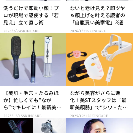
洗うだけで即効小顔！プ
ないと老け見え？即ツヤ
ロが現場で駆使する「若
＆顔上げを叶える読者の
見え」立て直し術
「自腹買い美家電」3選
2026/2/24
SKINCARE
2026/1/25
SKINCARE
【美肌・毛穴・たるみほ
ながら美容がさらに進
か】忙しくても”なが
化！美STスタッフは「最
ら”でキレイに！最新美容
新美顔器」で“シワ・たる
ガジェット6選
み”を即効ケア
2025/12/15
SKINCARE
2025/12/12
SKINCARE