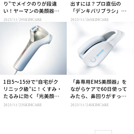
り”でメイクのりが段違
出すには？プロ直伝の
い！ヤーマンの美顔器
「デンキバリブラシ」使
【プロの使いこなし術】
いこなし術
2025/11/29
SKINCARE
2025/11/26
SKINCARE
1日5〜15分で“自宅がク
「鼻専用EMS美顔器」を
リニック級”に！くすみ・
ながらケアで60日使って
たるみに効く「光美顔
みたら、鼻回りがすっき
器」を60日ガチ検証
りした！
2025/11/25
SKINCARE
2025/11/24
SKINCARE
【Before/After】