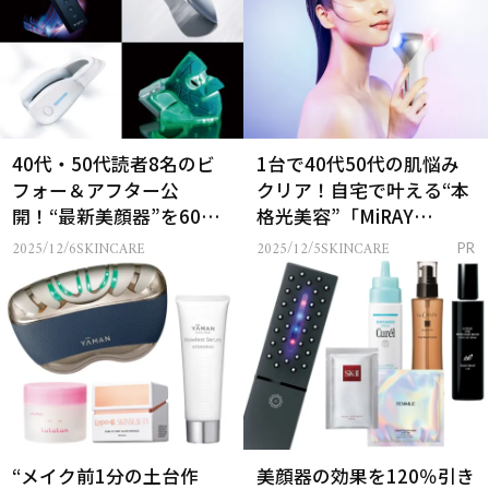
40代・50代読者8名のビ
1台で40代50代の肌悩み
フォー＆アフター公
クリア！自宅で叶える“本
開！“最新美顔器”を60日
格光美容”「MiRAY
試したらどうなった？
ONE」
2025/12/6
SKINCARE
2025/12/5
SKINCARE
PR
“メイク前1分の土台作
美顔器の効果を120％引き