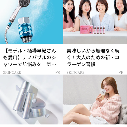
【モデル・樋場早紀さん
美味しいから無理なく続
も愛用】ナノバブルのシ
く！大人のための新・コ
ャワーで肌悩みを一気に
ラーゲン習慣
解決
SKINCARE
SKINCARE
PR
PR