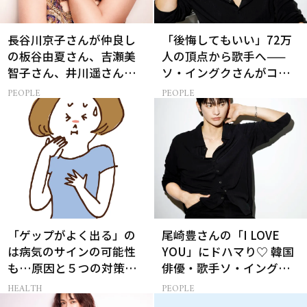
長谷川京子さんが仲良し
「後悔してもいい」72万
の板谷由夏さん、吉瀬美
人の頂点から歌手へ——
智子さん、井川遥さんと
ソ・イングクさんがコツ
集まる理由は…
コツ頑張れる原動力とは
PEOPLE
PEOPLE
「ゲップがよく出る」の
尾崎豊さんの「I LOVE
は病気のサインの可能性
YOU」にドハマり♡ 韓国
も…原因と５つの対策
俳優・歌手ソ・イングク
【薬剤師監修】
さんの音楽がすべての人
HEALTH
PEOPLE
生って？