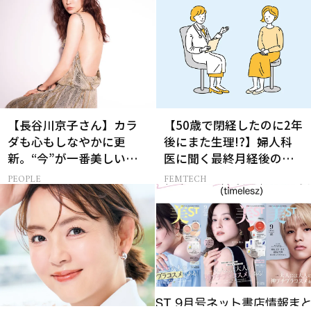
【長谷川京子さん】カラ
【50歳で閉経したのに2年
ダも心もしなやかに更
後にまた生理!?】婦人科
新。“今”が一番美しい
医に聞く最終月経後の出
［特別画像集］
血の対処法
PEOPLE
FEMTECH