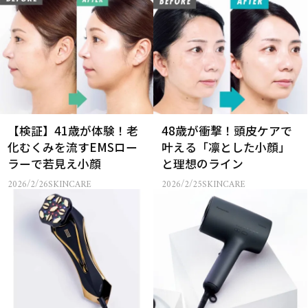
【検証】41歳が体験！老
48歳が衝撃！頭皮ケアで
化むくみを流すEMSロー
叶える「凛とした小顔」
ラーで若見え小顔
と理想のライン
2026/2/26
SKINCARE
2026/2/25
SKINCARE