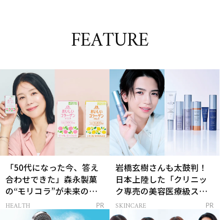
FEATURE
「50代になった今、答え
岩橋玄樹さんも太鼓判！
合わせできた」森永製菓
日本上陸した「クリニッ
の“モリコラ”が未来のキ
ク専売の美容医療級スキ
レイを連れてくる！
ンケア」
HEALTH
SKINCARE
PR
PR