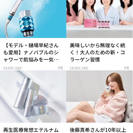
【モデル・樋場早紀さん
美味しいから無理なく続
も愛用】ナノバブルのシ
く！大人のための新・コ
ャワーで肌悩みを一気に
ラーゲン習慣
解決
SKINCARE
SKINCARE
PR
PR
再生医療発想エテルナム
後藤真希さんが10年以上