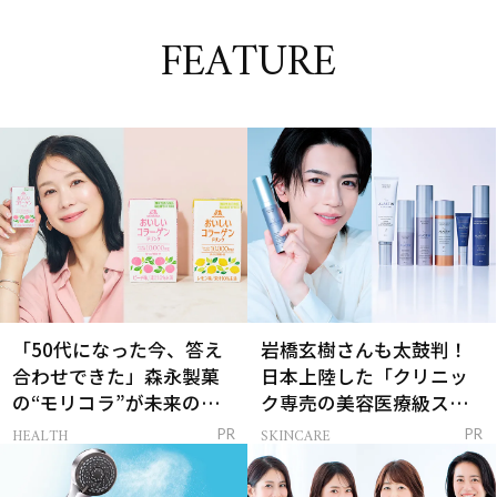
FEATURE
「50代になった今、答え
岩橋玄樹さんも太鼓判！
合わせできた」森永製菓
日本上陸した「クリニッ
の“モリコラ”が未来のキ
ク専売の美容医療級スキ
レイを連れてくる！
ンケア」
HEALTH
SKINCARE
PR
PR