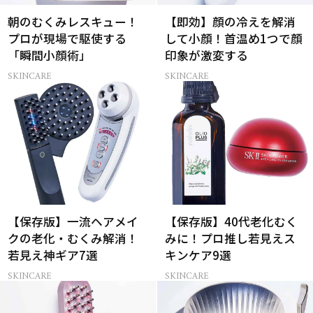
朝のむくみレスキュー！
【即効】顔の冷えを解消
プロが現場で駆使する
して小顔！首温め1つで顔
「瞬間小顔術」
印象が激変する
SKINCARE
SKINCARE
【保存版】一流ヘアメイ
【保存版】40代老化むく
クの老化・むくみ解消！
みに！プロ推し若見えス
若見え神ギア7選
キンケア9選
SKINCARE
SKINCARE