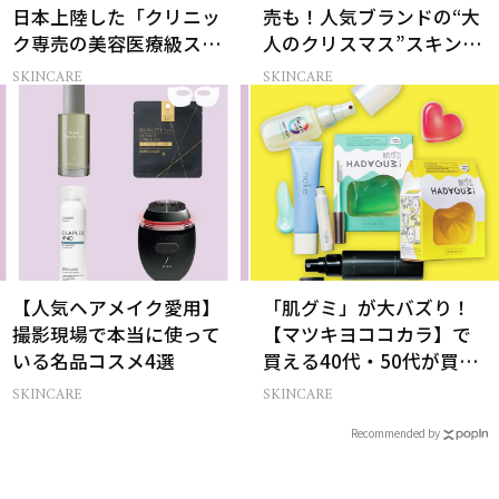
日本上陸した「クリニッ
売も！人気ブランドの“大
ク専売の美容医療級スキ
人のクリスマス”スキンケ
ンケア」
アキット15選
SKINCARE
SKINCARE
【人気ヘアメイク愛用】
「肌グミ」が大バズり！
撮影現場で本当に使って
【マツキヨココカラ】で
いる名品コスメ4選
買える40代・50代が買う
べき夏コスメ
SKINCARE
SKINCARE
Recommended by