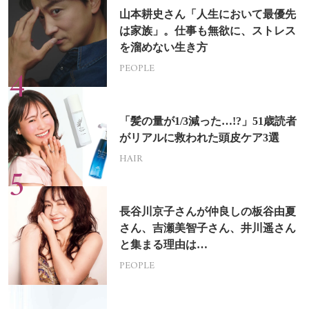
山本耕史さん「人生において最優先
は家族」。仕事も無欲に、ストレス
を溜めない生き方
PEOPLE
「髪の量が1/3減った…!?」51歳読者
がリアルに救われた頭皮ケア3選
HAIR
長谷川京子さんが仲良しの板谷由夏
さん、吉瀬美智子さん、井川遥さん
と集まる理由は…
PEOPLE