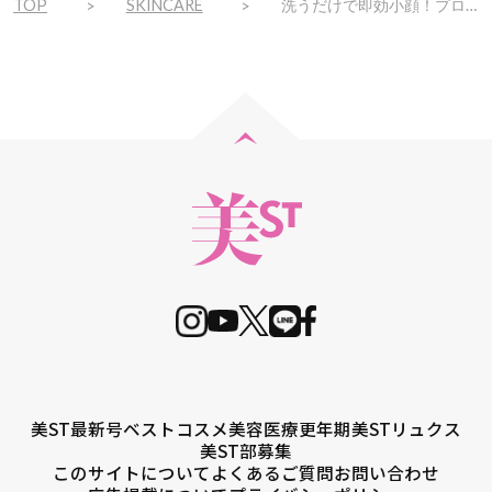
TOP
SKINCARE
洗うだけで即効小顔！プロが現場で駆使する「若見え」立て直し術
美ST最新号
ベストコスメ
美容医療
更年期
美STリュクス
美ST部募集
このサイトについて
よくあるご質問
お問い合わせ