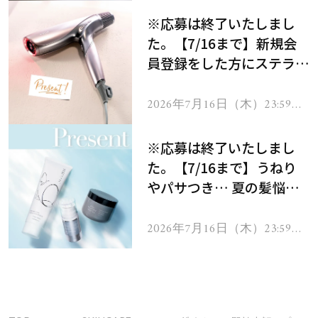
※応募は終了いたしまし
た。【7/16まで】新規会
員登録をした方にステラボ
ーテのシャインリバース
ヘアドライヤー ジュエル
2026年7月16日（木）23:59ま
で
をプレゼント！
※応募は終了いたしまし
た。【7/16まで】うねり
やパサつき… 夏の髪悩み
を解消するヘアケアアイテ
ムを13名様にプレゼン
2026年7月16日（木）23:59ま
で
ト！