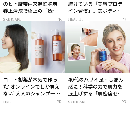
のヒト臍帯由来幹細胞培
続けている「美容プロテ
養上清液で極上の「透明
イン習慣」。美ボディを
感ハリ肌」へ
支える朝ルーティンと
SKINCARE
HEALTH
PR
PR
は？
ロート製薬が本気で作っ
40代のハリ不足・しぼみ
た“オンラインでしか買え
感に！科学の力で肌力を
ない”大人のシャンプー＆
底上げする「肌密度セラ
トリートメントって？
ム」
HAIR
SKINCARE
PR
PR