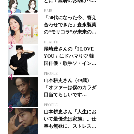
とに！猛暑のお助けヘア
アイテム16選
HAIR
「50代になった今、答え
合わせできた」森永製菓
の“モリコラ”が未来のキ
レイを連れてくる！
HEALTH
尾崎豊さんの「I LOVE
YOU」にドハマり♡ 韓
国俳優・歌手ソ・イング
クさんの音楽がすべての
PEOPLE
人生って？
山本耕史さん（49歳）
「オファーは僕のカラダ
目当てらしいです
（笑）」全編英語ミュー
PEOPLE
ジカルへの挑戦
山本耕史さん「人生にお
いて最優先は家族」。仕
事も無欲に、ストレスを
溜めない生き方