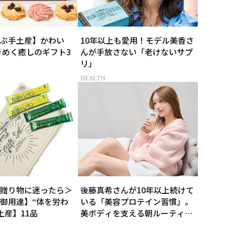
ぶ手土産】かわい
10年以上も愛用！モデル美香さ
きめく癒しのギフト3
んが手放さない「老けないサプ
リ」
HEALTH
贈り物に迷ったら＞
後藤真希さんが10年以上続けて
御用達】“体を労わ
いる「美容プロテイン習慣」。
土産】11品
美ボディを支える朝ルーティン
とは？