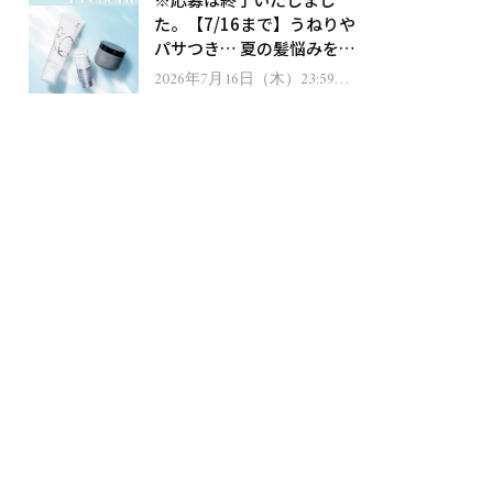
ゼント！
た。【7/16まで】うねりや
パサつき… 夏の髪悩みを解
消するヘアケアアイテムを
2026年7月16日（木）23:59ま
で
13名様にプレゼント！