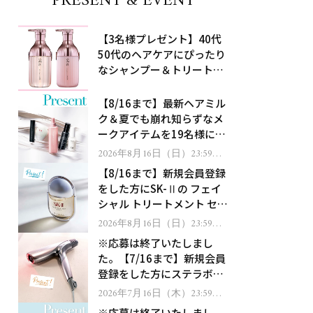
PRESENT & EVENT
【3名様プレゼント】40代
50代のヘアケアにぴったり
なシャンプー＆トリートメ
ントで、うねり悩みに対
処！
【8/16まで】最新ヘアミル
ク＆夏でも崩れ知らずなメ
ークアイテムを19名様にプ
レゼント！
2026年8月16日（日）23:59ま
で
【8/16まで】新規会員登録
をした方にSK-Ⅱの フェイ
シャル トリートメント セラ
ムをプレゼント！
2026年8月16日（日）23:59ま
で
※応募は終了いたしまし
た。【7/16まで】新規会員
登録をした方にステラボー
テのシャインリバース ヘア
2026年7月16日（木）23:59ま
で
ドライヤー ジュエルをプレ
※応募は終了いたしまし