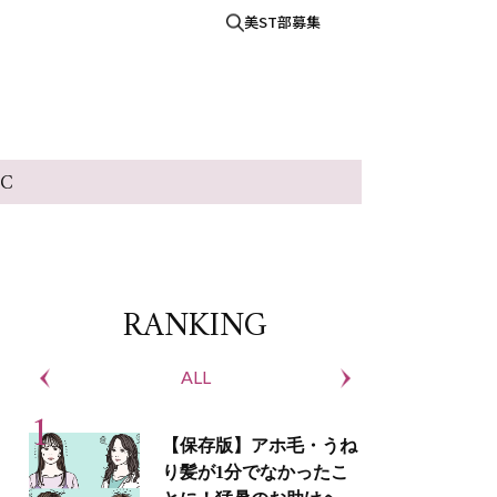
美ST部募集
IC
RANKING
ALL
S
【保存版】アホ毛・うね
り髪が1分でなかったこ