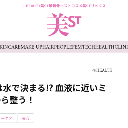
J-BEAUTY
美ST最新号
ベストコスメ
美STリュクス
KINCARE
MAKE UP
HAIR
PEOPLE
FEMTECH
HEALTH
CLIN
HEALTH
PR
水で決まる!? 血液に近いミ
から整う！
ナーケア
美容