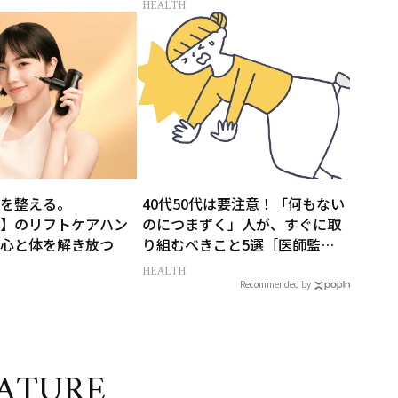
HEALTH
を整える。
40代50代は要注意！「何もない
EX】のリフトケアハン
のにつまずく」人が、すぐに取
心と体を解き放つ
り組むべきこと5選［医師監
修］
HEALTH
Recommended by
ATURE