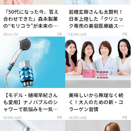
「50代になった今、答え
岩橋玄樹さんも太鼓判！
合わせできた」森永製菓
日本上陸した「クリニッ
の“モリコラ”が未来のキ
ク専売の美容医療級スキ
レイを連れてくる！
ンケア」
HEALTH
SKINCARE
PR
PR
【モデル・樋場早紀さん
美味しいから無理なく続
も愛用】ナノバブルのシ
く！大人のための新・コ
ャワーで肌悩みを一気に
ラーゲン習慣
解決
SKINCARE
SKINCARE
PR
PR