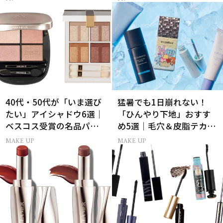
40代・50代が「いま選び
猛暑でも1日崩れない！
たい」アイシャドウ6選｜
「ひんやり下地」おすす
ベスコス受賞の名品パレ
め5選｜毛穴＆皮脂テカリ
ット＆単色アイカラー
対策
MAKE UP
MAKE UP