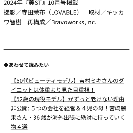
2024年『美ST』10月号掲載
撮影／寺田茉布（LOVABLE） 取材／キッカ
ワ皆樹 再構成／Bravoworks,Inc.
◆あわせて読みたい
【50代ビューティモデル】吉村ミキさんのダ
イエットは体重より見た目重視！
【52歳の現役モデル】がずっと老けない理由
非公開: ５つの会社を経営＆４児の母！宮崎麗
果さん・36 歳が海外出張に絶対に持っていく
物４選