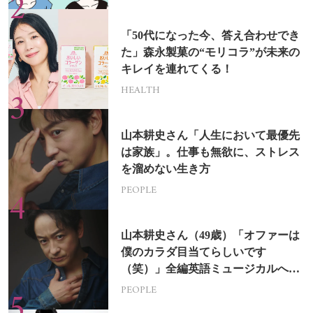
「50代になった今、答え合わせでき
た」森永製菓の“モリコラ”が未来の
キレイを連れてくる！
HEALTH
山本耕史さん「人生において最優先
は家族」。仕事も無欲に、ストレス
を溜めない生き方
PEOPLE
山本耕史さん（49歳）「オファーは
僕のカラダ目当てらしいです
（笑）」全編英語ミュージカルへの
挑戦
PEOPLE