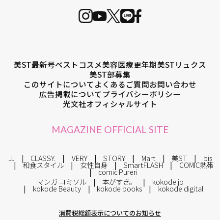
美ST最新号
ベストコスメ
美容医療
更年期
美STリュクス
美ST部募集
このサイトについて
よくあるご質問
お問い合わせ
広告掲載について
プライバシーポリシー
光文社オフィシャルサイト
MAGAZINE OFFICIAL SITE
JJ
CLASSY.
VERY
STORY
Mart
美ST
bis
和食スタイル
女性自身
SmartFLASH
COMIC熱帯
comic Pureri
マンガ コミソル
本がすき。
kokode.jp
kokode Beauty
kokode books
kokode digital
消費税総額表示についてのお知らせ