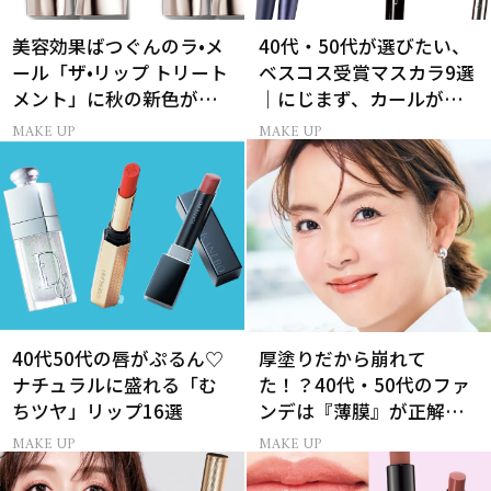
美容効果ばつぐんのラ•メ
40代・50代が選びたい、
ール「ザ•リップ トリート
ベスコス受賞マスカラ9選
メント」に秋の新色がお
｜にじまず、カールが続
目見え！
く名品
MAKE UP
MAKE UP
40代50代の唇がぷるん♡
厚塗りだから崩れて
ナチュラルに盛れる「む
た！？40代・50代のファ
ちツヤ」リップ16選
ンデは『薄膜』が正解で
した
MAKE UP
MAKE UP