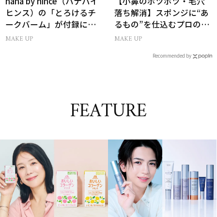
hana by hince（ハナバイ
【小鼻のボツボツ・毛穴
ヒンス）の「とろけるチ
落ち解消】スポンジに“あ
ークバーム」が付録に！
るもの”を仕込むプロの超
美ST2026年9月号付録情
簡単メイクテク
MAKE UP
MAKE UP
報
Recommended by
FEATURE