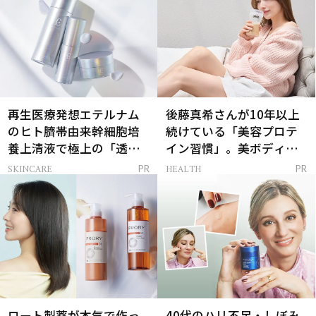
再生医療発想エテルナム
後藤真希さんが10年以上
のヒト臍帯由来幹細胞培
続けている「美容プロテ
養上清液で極上の「透明
イン習慣」。美ボディを
感ハリ肌」へ
支える朝ルーティンと
SKINCARE
HEALTH
PR
PR
は？
ロート製薬が本気で作っ
40代のハリ不足・しぼみ