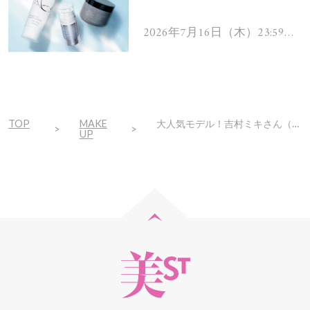
を解消するヘアケアアイテ
ムを13名様にプレゼン
2026年7月16日（木）23:59ま
で
ト！
TOP
MAKE
大人気モデル！吉村ミキさん（53歳）の大人可愛いリアル私服＆ポーチの中身
UP