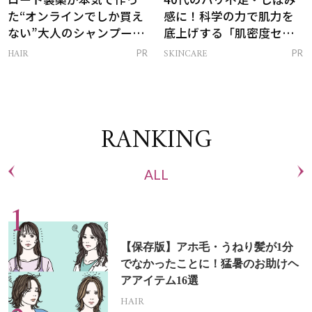
た“オンラインでしか買え
感に！科学の力で肌力を
ない”大人のシャンプー＆
底上げする「肌密度セラ
トリートメントって？
ム」
HAIR
SKINCARE
PR
PR
RANKING
ALL
【保存版】アホ毛・うねり髪が1分
でなかったことに！猛暑のお助けヘ
アアイテム16選
HAIR