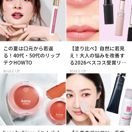
この夏は口元から若返
【塗り比べ】自然に若見
る！40代・50代のリップ
え！大人の悩みを改善す
テクHOWTO
る2026ベスコス受賞リッ
プTOP3
MAKE UP
MAKE UP