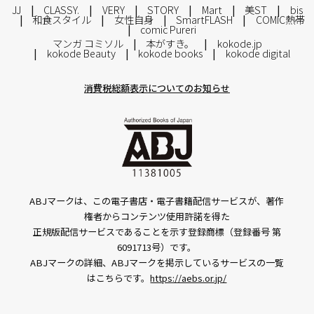
JJ
CLASSY.
VERY
STORY
Mart
美ST
bis
和食スタイル
女性自身
SmartFLASH
COMIC熱帯
comic Pureri
マンガ コミソル
本がすき。
kokode.jp
kokode Beauty
kokode books
kokode digital
消費税総額表示についてのお知らせ
ABJマークは、この電子書店・電子書籍配信サービスが、著作
権者からコンテンツ使用許諾を得た
正規版配信サービスであることを示す登録商標（登録番号 第
6091713号）です。
ABJマークの詳細、ABJマークを掲示しているサービスの一覧
はこちらです。
https://aebs.or.jp/