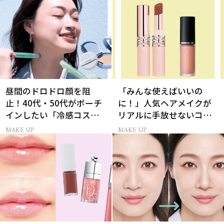
昼間のドロドロ顔を阻
「みんな使えばいいの
止！40代・50代がポーチ
に！」人気ヘアメイクが
インしたい「冷感コス
リアルに手放せないコス
メ」5選
メ
MAKE UP
MAKE UP