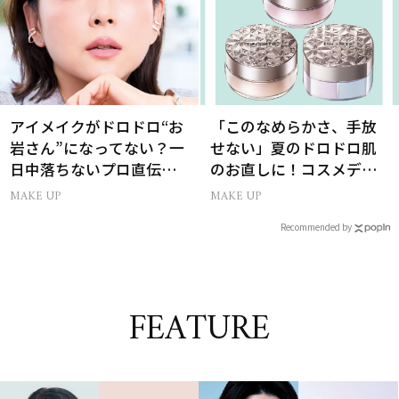
アイメイクがドロドロ“お
「このなめらかさ、手放
岩さん”になってない？一
せない」夏のドロドロ肌
日中落ちないプロ直伝
のお直しに！コスメデコ
「仕込みパウダー」
ルテのパウダーが想像以
MAKE UP
MAKE UP
上に優秀
Recommended by
FEATURE