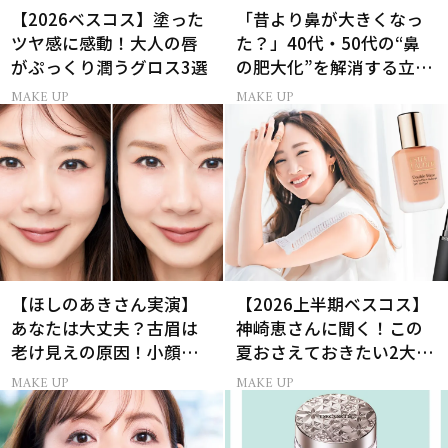
【2026ベスコス】塗った
「昔より鼻が大きくなっ
ツヤ感に感動！大人の唇
た？」40代・50代の“鼻
がぷっくり潤うグロス3選
の肥大化”を解消する立体
小鼻メイク
MAKE UP
MAKE UP
【ほしのあきさん実演】
【2026上半期ベスコス】
あなたは大丈夫？古眉は
神崎恵さんに聞く！この
老け見えの原因！小顔と
夏おさえておきたい2大メ
目元パッチリを叶える美
イクトレンド
MAKE UP
MAKE UP
眉術