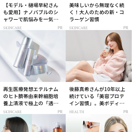
【モデル・樋場早紀さん
美味しいから無理なく続
も愛用】ナノバブルのシ
く！大人のための新・コ
ャワーで肌悩みを一気に
ラーゲン習慣
解決
SKINCARE
SKINCARE
PR
PR
再生医療発想エテルナム
後藤真希さんが10年以上
のヒト臍帯由来幹細胞培
続けている「美容プロテ
養上清液で極上の「透明
イン習慣」。美ボディを
感ハリ肌」へ
支える朝ルーティンと
SKINCARE
HEALTH
PR
PR
は？