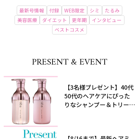
最新号情報
付録
WEB限定
シミ
たるみ
美容医療
ダイエット
更年期
インタビュー
ベストコスメ
PRESENT & EVENT
【3名様プレゼント】40代
50代のヘアケアにぴった
りなシャンプー＆トリート
メントで、うねり悩みに対
処！
【8/16まで】最新ヘアミ