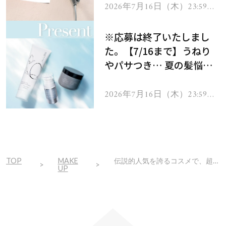
ヘアドライヤー ジュエル
2026年7月16日（木）23:59ま
で
をプレゼント！
※応募は終了いたしまし
た。【7/16まで】うねり
やパサつき… 夏の髪悩み
を解消するヘアケアアイテ
ムを13名様にプレゼン
2026年7月16日（木）23:59ま
で
ト！
TOP
MAKE
伝説的人気を誇るコスメで、超人気ヘアメイクさんが実演！「大人のツヤ顔」
UP