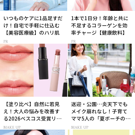
いつものケアに1品足すだ
1本で1日分！年齢と共に
け！自宅で手軽に仕込む
不足するコラーゲンを効
【美容医療級】のハリ肌
率チャージ【健康飲料】
【塗り比べ】自然に若見
送迎・公園…炎天下でも
え！大人の悩みを改善す
メイク崩れなし！子育て
る2026ベスコス受賞リッ
ママ5人の「夏ポーチの中
プTOP3
身」
MAKE UP
MAKE UP