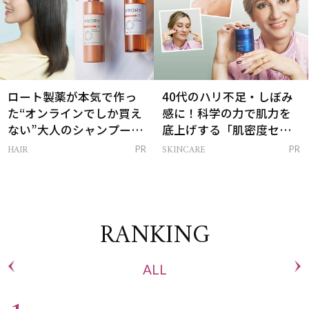
ロート製薬が本気で作っ
40代のハリ不足・しぼみ
た“オンラインでしか買え
感に！科学の力で肌力を
ない”大人のシャンプー＆
底上げする「肌密度セラ
トリートメントって？
ム」
HAIR
SKINCARE
PR
PR
RANKING
ALL