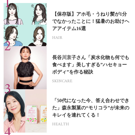
【保存版】アホ毛・うねり髪が1分
でなかったことに！猛暑のお助けヘ
アアイテム16選
HAIR
長谷川京子さん「炭水化物も何でも
食べます」美しすぎる”ハセキョー
ボディ”を作る秘訣
SKINCARE
「50代になった今、答え合わせでき
た」森永製菓の“モリコラ”が未来の
キレイを連れてくる！
HEALTH