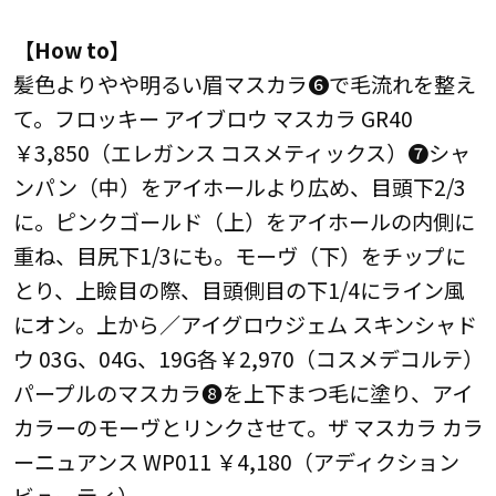
ッ
【How to】
か
髪色よりやや明るい眉マスカラ❻で毛流れを整え
と
て。フロッキー アイブロウ マスカラ GR40
ー
￥3,850（エレガンス コスメティックス）❼シャ
レ
ンパン（中）をアイホールより広め、目頭下2/3
に。ピンクゴールド（上）をアイホールの内側に
重ね、目尻下1/3にも。モーヴ（下）をチップに
とり、上瞼目の際、目頭側目の下1/4にライン風
にオン。上から／アイグロウジェム スキンシャド
ウ 03G、04G、19G各￥2,970（コスメデコルテ）
パープルのマスカラ❽を上下まつ毛に塗り、アイ
カラーのモーヴとリンクさせて。ザ マスカラ カラ
ーニュアンス WP011 ￥4,180（アディクション
ビューティ）