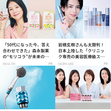
「50代になった今、答え
岩橋玄樹さんも太鼓判！
合わせできた」森永製菓
日本上陸した「クリニッ
の“モリコラ”が未来のキ
ク専売の美容医療級スキ
レイを連れてくる！
ンケア」
HEALTH
SKINCARE
PR
PR