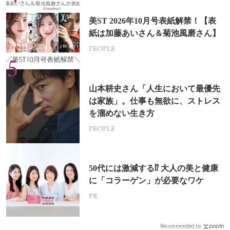
美ST 2026年10月号表紙解禁！【表
紙は加藤あいさん＆菊池風磨さん】
PEOPLE
山本耕史さん「人生において最優先
は家族」。仕事も無欲に、ストレス
を溜めない生き方
PEOPLE
50代には激減する⁉ 大人の美と健康
に「コラーゲン」が必要なワケ
PR
Recommended by