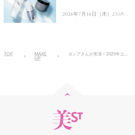
を解消するヘアケアアイテ
ムを13名様にプレゼン
2026年7月16日（木）23:59ま
で
ト！
TOP
MAKE
ヨンアさんが実演！2025年上半期ベストコスメ「ツヤリップ」を使ってみたら
UP