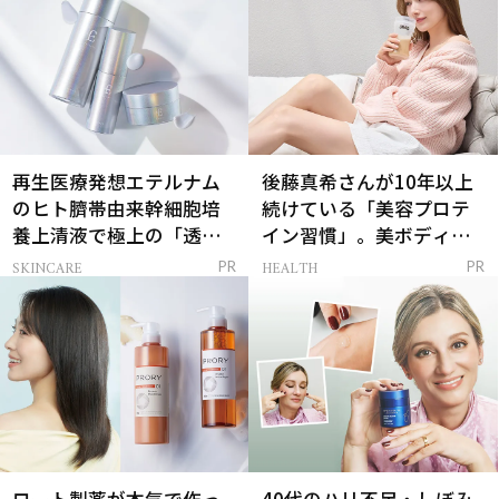
再生医療発想エテルナム
後藤真希さんが10年以上
のヒト臍帯由来幹細胞培
続けている「美容プロテ
養上清液で極上の「透明
イン習慣」。美ボディを
感ハリ肌」へ
支える朝ルーティンと
SKINCARE
HEALTH
PR
PR
は？
ロート製薬が本気で作っ
40代のハリ不足・しぼみ