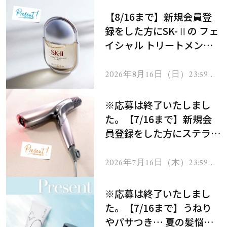
【8/16まで】新規会員登
録をした方にSK-Ⅱの フェ
イシャル トリートメント
セラムをプレゼント！
2026年8月16日（日）23:59ま
で
※応募は終了いたしまし
た。【7/16まで】新規会
員登録をした方にステラボ
ーテのシャインリバース
ヘアドライヤー ジュエル
2026年7月16日（木）23:59ま
で
をプレゼント！
※応募は終了いたしまし
た。【7/16まで】うねり
やパサつき… 夏の髪悩み