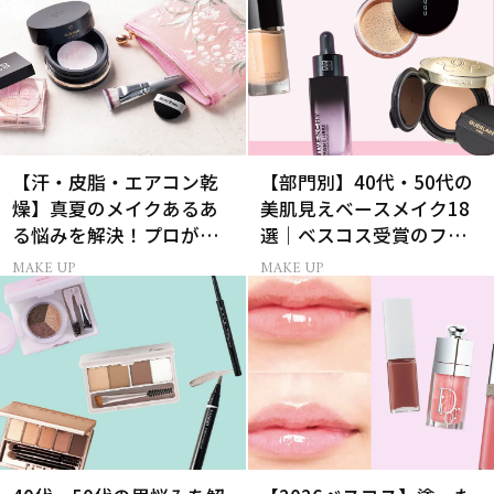
【汗・皮脂・エアコン乾
【部門別】40代・50代の
燥】真夏のメイクあるあ
美肌見えベースメイク18
る悩みを解決！プロが教
選｜ベスコス受賞のファ
えるパウダー活用術
ンデ・下地・パウダー
MAKE UP
MAKE UP