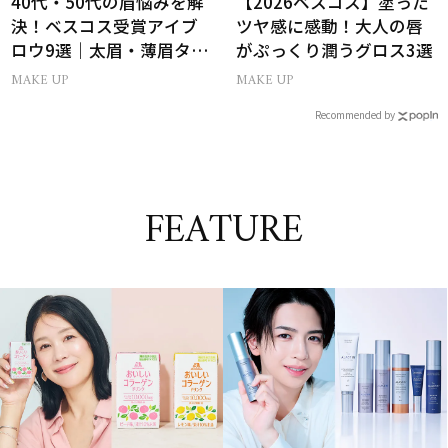
40代・50代の眉悩みを解
【2026ベスコス】塗った
決！ベスコス受賞アイブ
ツヤ感に感動！大人の唇
ロウ9選｜太眉・薄眉タイ
がぷっくり潤うグロス3選
プ別の描き方
MAKE UP
MAKE UP
Recommended by
FEATURE