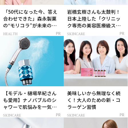
「50代になった今、答え
岩橋玄樹さんも太鼓判！
合わせできた」森永製菓
日本上陸した「クリニッ
の“モリコラ”が未来のキ
ク専売の美容医療級スキ
レイを連れてくる！
ンケア」
HEALTH
SKINCARE
PR
PR
【モデル・樋場早紀さん
美味しいから無理なく続
も愛用】ナノバブルのシ
く！大人のための新・コ
ャワーで肌悩みを一気に
ラーゲン習慣
解決
SKINCARE
SKINCARE
PR
PR