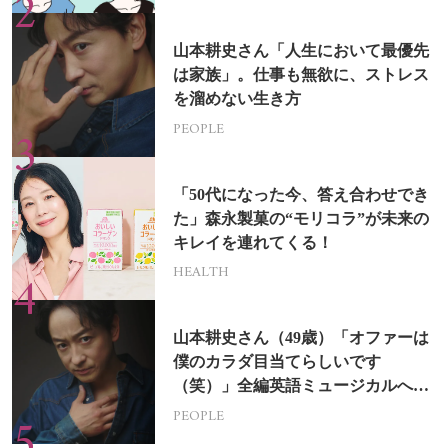
山本耕史さん「人生において最優先
は家族」。仕事も無欲に、ストレス
を溜めない生き方
PEOPLE
「50代になった今、答え合わせでき
た」森永製菓の“モリコラ”が未来の
キレイを連れてくる！
HEALTH
山本耕史さん（49歳）「オファーは
僕のカラダ目当てらしいです
（笑）」全編英語ミュージカルへの
挑戦
PEOPLE