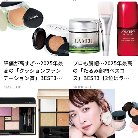
評価が高すぎ…2025年最
プロも脱帽…2025年最高
高の「クッションファン
の「たるみ部門べスコ
デーション賞」BEST3【2
ス」BEST3【2位はラ・メ
位はNARS、1位は？】
ール、1位は？】
MAKE UP
SKINCARE