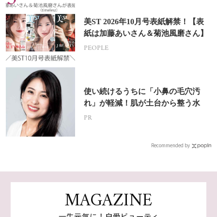
美ST 2026年10月号表紙解禁！【表
紙は加藤あいさん＆菊池風磨さん】
PEOPLE
使い続けるうちに「小鼻の毛穴汚
れ」が軽減！肌が土台から整う水
PR
Recommended by
MAGAZINE
一生元気に！自愛ビューティ