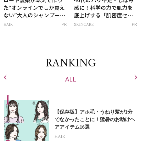
た“オンラインでしか買え
感に！科学の力で肌力を
ない”大人のシャンプー＆
底上げする「肌密度セラ
トリートメントって？
ム」
HAIR
SKINCARE
PR
PR
RANKING
ALL
【保存版】アホ毛・うねり髪が1分
でなかったことに！猛暑のお助けヘ
アアイテム16選
HAIR