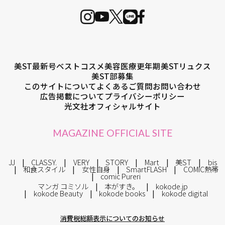
美ST最新号
ベストコスメ
美容医療
更年期
美STリュクス
美ST部募集
このサイトについて
よくあるご質問
お問い合わせ
広告掲載について
プライバシーポリシー
光文社オフィシャルサイト
MAGAZINE OFFICIAL SITE
JJ
CLASSY.
VERY
STORY
Mart
美ST
bis
和食スタイル
女性自身
SmartFLASH
COMIC熱帯
comic Pureri
マンガ コミソル
本がすき。
kokode.jp
kokode Beauty
kokode books
kokode digital
消費税総額表示についてのお知らせ