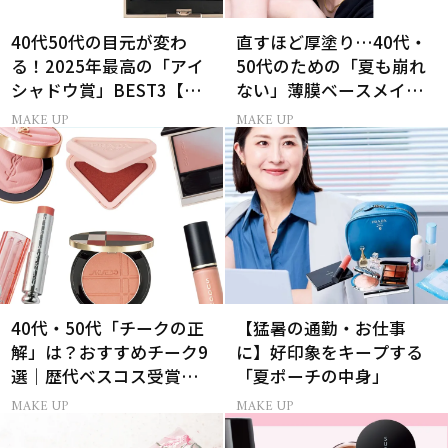
40代50代の目元が変わ
直すほど厚塗り…40代・
る！2025年最高の「アイ
50代のための「夏も崩れ
シャドウ賞」BEST3【2位
ない」薄膜ベースメイク
はルナソル、1位は？】
術
MAKE UP
MAKE UP
40代・50代「チークの正
【猛暑の通勤・お仕事
解」は？おすすめチーク9
に】好印象をキープする
選｜歴代ベスコス受賞ま
「夏ポーチの中身」
とめ＆正しい使い方
MAKE UP
MAKE UP