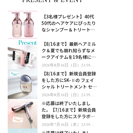
PRESENT & EVENT
【3名様プレゼント】40代
50代のヘアケアにぴったり
なシャンプー＆トリートメ
ントで、うねり悩みに対
処！
【8/16まで】最新ヘアミル
ク＆夏でも崩れ知らずなメ
ークアイテムを19名様にプ
レゼント！
2026年8月16日（日）23:59ま
で
【8/16まで】新規会員登録
をした方にSK-Ⅱの フェイ
シャル トリートメント セラ
ムをプレゼント！
2026年8月16日（日）23:59ま
で
※応募は終了いたしまし
た。【7/16まで】新規会員
登録をした方にステラボー
テのシャインリバース ヘア
2026年7月16日（木）23:59ま
で
ドライヤー ジュエルをプレ
※応募は終了いたしまし