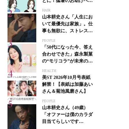
とに！猛暑のお助けヘア
アイテム16選
HAIR
山本耕史さん「人生にお
いて最優先は家族」。仕
事も無欲に、ストレスを
溜めない生き方
PEOPLE
「50代になった今、答え
合わせできた」森永製菓
の“モリコラ”が未来のキ
レイを連れてくる！
HEALTH
美ST 2026年10月号表紙
解禁！【表紙は加藤あい
さん＆菊池風磨さん】
PEOPLE
山本耕史さん（49歳）
「オファーは僕のカラダ
目当てらしいです
（笑）」全編英語ミュー