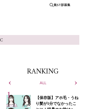
美ST部募集
IC
RANKING
ALL
S
【保存版】アホ毛・うね
り髪が1分でなかったこ