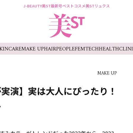
J-BEAUTY
美ST最新号
ベストコスメ
美STリュクス
KINCARE
MAKE UP
HAIR
PEOPLE
FEMTECH
HEALTH
CLIN
MAKE UP
が実演】実は大人にぴったり！
色