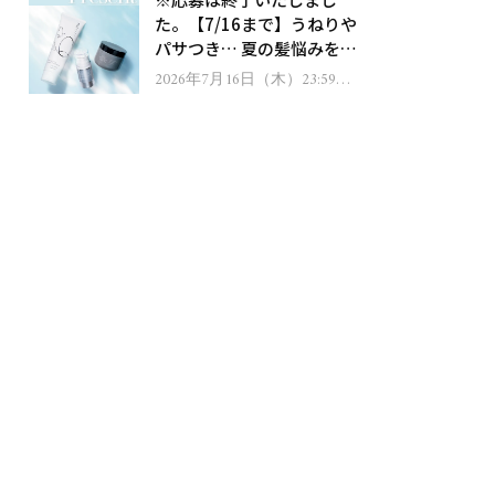
ゼント！
た。【7/16まで】うねりや
パサつき… 夏の髪悩みを解
消するヘアケアアイテムを
2026年7月16日（木）23:59ま
で
13名様にプレゼント！