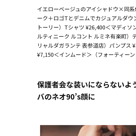
イエローベージュのアイシャドウ×同系色
ーク＋ロゴTとデニムでカジュアルダウンし
トーリー）Tシャツ ¥26,400＜マディソン
ルティニーク ルコント ルミネ有楽町）デ
リャルダガランテ 表参道店）パンプス ¥3
¥7,150＜インムード＞（フォーティー
保護者会な装いにならないよ
バのネオ90’s顔に