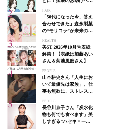
とに！猛暑のお助けヘア
アイテム16選
HAIR
「50代になった今、答え
合わせできた」森永製菓
の“モリコラ”が未来のキ
レイを連れてくる！
HEALTH
美ST 2026年10月号表紙
解禁！【表紙は加藤あい
さん＆菊池風磨さん】
PEOPLE
山本耕史さん「人生にお
いて最優先は家族」。仕
事も無欲に、ストレスを
溜めない生き方
PEOPLE
長谷川京子さん「炭水化
物も何でも食べます」美
しすぎる”ハセキョーボ
ディ”を作る秘訣