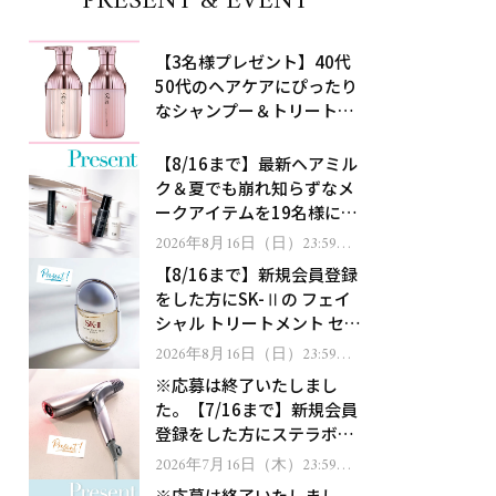
PRESENT & EVENT
【3名様プレゼント】40代
50代のヘアケアにぴったり
なシャンプー＆トリートメ
ントで、うねり悩みに対
処！
【8/16まで】最新ヘアミル
ク＆夏でも崩れ知らずなメ
ークアイテムを19名様にプ
レゼント！
2026年8月16日（日）23:59ま
で
【8/16まで】新規会員登録
をした方にSK-Ⅱの フェイ
シャル トリートメント セラ
ムをプレゼント！
2026年8月16日（日）23:59ま
で
※応募は終了いたしまし
た。【7/16まで】新規会員
登録をした方にステラボー
テのシャインリバース ヘア
2026年7月16日（木）23:59ま
で
ドライヤー ジュエルをプレ
※応募は終了いたしまし