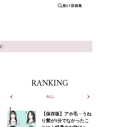
美ST部募集
IC
RANKING
ALL
S
【保存版】アホ毛・うね
り髪が1分でなかったこ