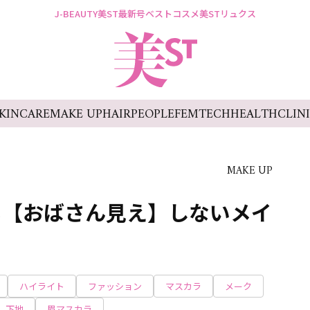
J-BEAUTY
美ST最新号
ベストコスメ
美STリュクス
KINCARE
MAKE UP
HAIR
PEOPLE
FEMTECH
HEALTH
CLIN
MAKE UP
も【おばさん見え】しないメイ
ハイライト
ファッション
マスカラ
メーク
下地
眉マスカラ