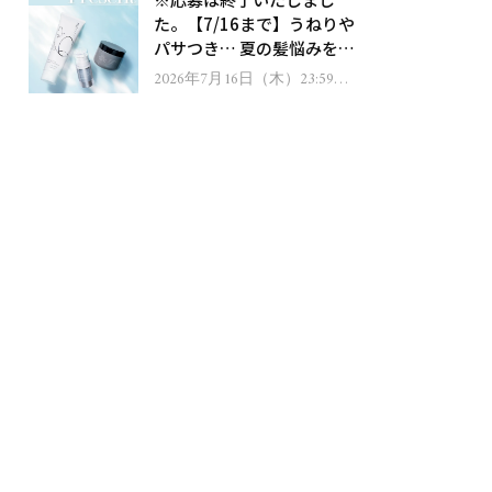
ゼント！
た。【7/16まで】うねりや
パサつき… 夏の髪悩みを解
消するヘアケアアイテムを
2026年7月16日（木）23:59ま
で
13名様にプレゼント！