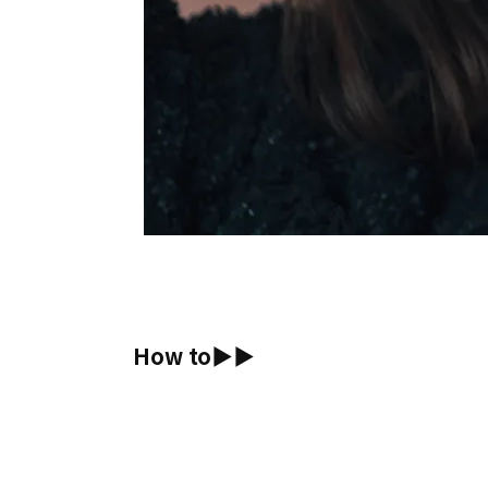
How to▶︎▶︎