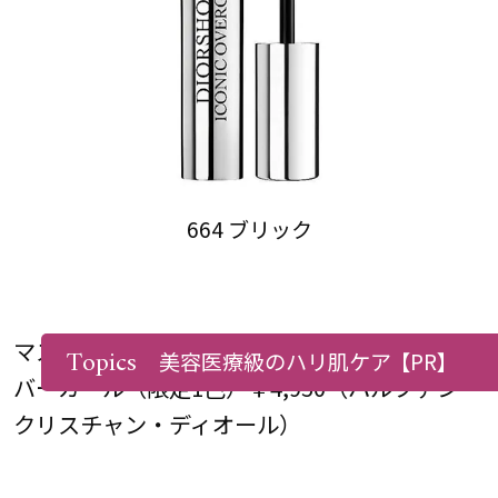
664 ブリック
マスカラ ディオールショウ アイコニック オー
Topics
美容医療級のハリ肌ケア
【PR】
バーカール（限定1色）￥4,950（パルファン・
クリスチャン・ディオール）