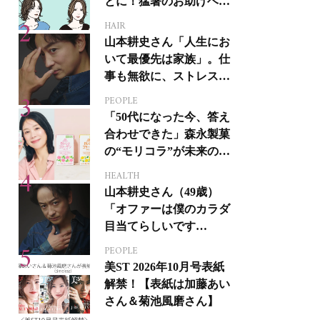
とに！猛暑のお助けヘア
アイテム16選
HAIR
山本耕史さん「人生にお
いて最優先は家族」。仕
事も無欲に、ストレスを
溜めない生き方
PEOPLE
「50代になった今、答え
合わせできた」森永製菓
の“モリコラ”が未来のキ
レイを連れてくる！
HEALTH
山本耕史さん（49歳）
「オファーは僕のカラダ
目当てらしいです
（笑）」全編英語ミュー
PEOPLE
ジカルへの挑戦
美ST 2026年10月号表紙
解禁！【表紙は加藤あい
さん＆菊池風磨さん】