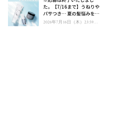
ゼント！
た。【7/16まで】うねりや
パサつき… 夏の髪悩みを解
消するヘアケアアイテムを
2026年7月16日（木）23:59ま
で
13名様にプレゼント！