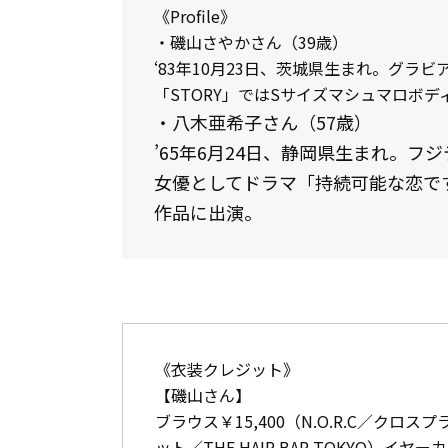
《Profile》
・磯山さやかさん（39歳）
‘83年10月23日、茨城県生まれ。グラ
「STORY」ではSサイズマシュマロボ
・八木亜希子さん（57歳）
’65年6月24日、静岡県生まれ。
女優としてドラマ「持続可能な恋で
作品に出演。
《衣装クレジット》
【磯山さん】
ブラウス￥15,400（N.O.R.C／クロ
ット／THE HAIR BAR TOKYO）イ