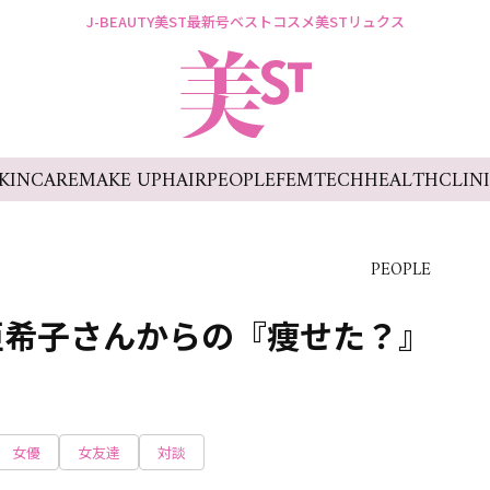
J-BEAUTY
美ST最新号
ベストコスメ
美STリュクス
KINCARE
MAKE UP
HAIR
PEOPLE
FEMTECH
HEALTH
CLIN
PEOPLE
亜希子さんからの『痩せた？』
女優
女友達
対談