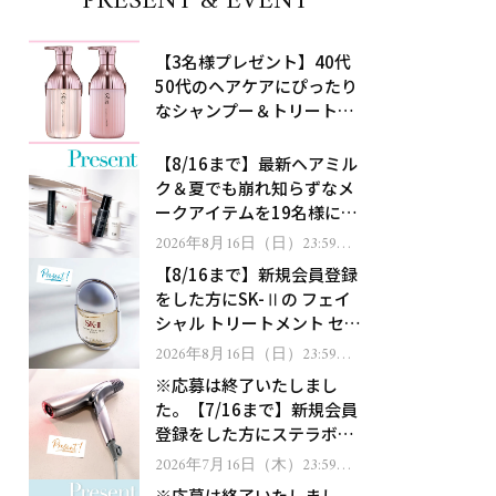
PRESENT & EVENT
【3名様プレゼント】40代
50代のヘアケアにぴったり
なシャンプー＆トリートメ
ントで、うねり悩みに対
処！
【8/16まで】最新ヘアミル
ク＆夏でも崩れ知らずなメ
ークアイテムを19名様にプ
レゼント！
2026年8月16日（日）23:59ま
で
【8/16まで】新規会員登録
をした方にSK-Ⅱの フェイ
シャル トリートメント セラ
ムをプレゼント！
2026年8月16日（日）23:59ま
で
※応募は終了いたしまし
た。【7/16まで】新規会員
登録をした方にステラボー
テのシャインリバース ヘア
2026年7月16日（木）23:59ま
で
ドライヤー ジュエルをプレ
※応募は終了いたしまし