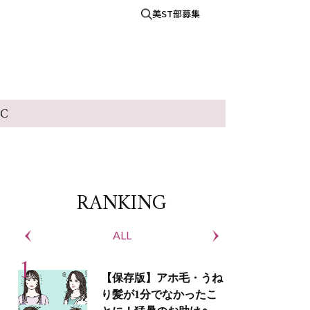
美ST部募集
IC
RANKING
ALL
S
【保存版】アホ毛・うね
り髪が1分でなかったこ