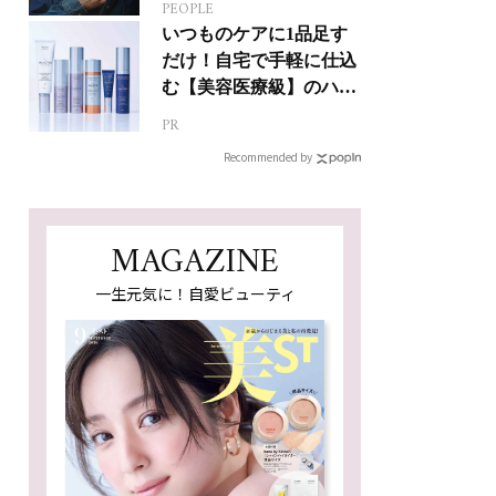
PEOPLE
ジカルへの挑戦
いつものケアに1品足す
だけ！自宅で手軽に仕込
む【美容医療級】のハリ
肌
PR
Recommended by
MAGAZINE
一生元気に！自愛ビューティ