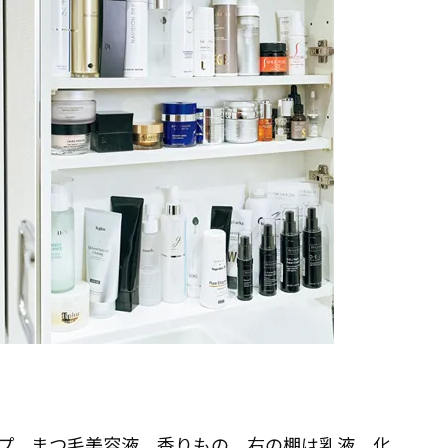
プ、まつ毛美容液、香りもの。右の棚は乳液、化