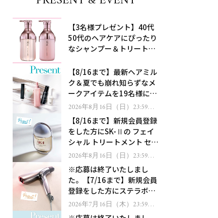
PRESENT & EVENT
【3名様プレゼント】40代
50代のヘアケアにぴったり
なシャンプー＆トリートメ
ントで、うねり悩みに対
処！
【8/16まで】最新ヘアミル
ク＆夏でも崩れ知らずなメ
ークアイテムを19名様にプ
レゼント！
2026年8月16日（日）23:59ま
で
【8/16まで】新規会員登録
をした方にSK-Ⅱの フェイ
シャル トリートメント セラ
ムをプレゼント！
2026年8月16日（日）23:59ま
で
※応募は終了いたしまし
た。【7/16まで】新規会員
登録をした方にステラボー
テのシャインリバース ヘア
2026年7月16日（木）23:59ま
で
ドライヤー ジュエルをプレ
※応募は終了いたしまし