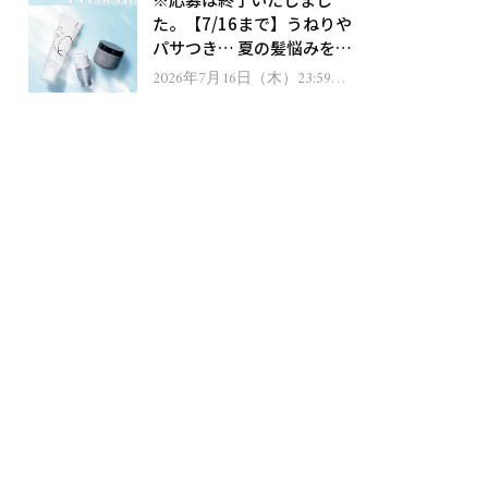
ゼント！
た。【7/16まで】うねりや
パサつき… 夏の髪悩みを解
消するヘアケアアイテムを
2026年7月16日（木）23:59ま
で
13名様にプレゼント！