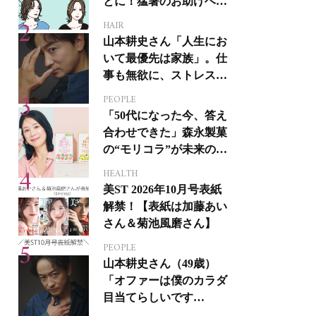
とに！猛暑のお助けヘア
アイテム16選
HAIR
山本耕史さん「人生にお
いて最優先は家族」。仕
事も無欲に、ストレスを
溜めない生き方
PEOPLE
「50代になった今、答え
合わせできた」森永製菓
の“モリコラ”が未来のキ
レイを連れてくる！
HEALTH
美ST 2026年10月号表紙
解禁！【表紙は加藤あい
さん＆菊池風磨さん】
PEOPLE
山本耕史さん（49歳）
「オファーは僕のカラダ
目当てらしいです
（笑）」全編英語ミュー