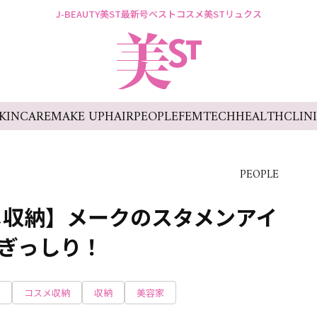
J-BEAUTY
美ST最新号
ベストコスメ
美STリュクス
KINCARE
MAKE UP
HAIR
PEOPLE
FEMTECH
HEALTH
CLIN
PEOPLE
メ収納】メークのスタメンアイ
にぎっしり！
コスメ収納
収納
美容家