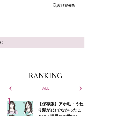
美ST部募集
IC
RANKING
ALL
S
【保存版】アホ毛・うね
り髪が1分でなかったこ