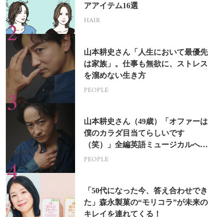
アアイテム16選
HAIR
山本耕史さん「人生において最優先
は家族」。仕事も無欲に、ストレス
を溜めない生き方
PEOPLE
山本耕史さん（49歳）「オファーは
僕のカラダ目当てらしいです
（笑）」全編英語ミュージカルへの
挑戦
PEOPLE
「50代になった今、答え合わせでき
た」森永製菓の“モリコラ”が未来の
キレイを連れてくる！