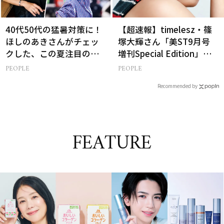
40代50代の猛暑対策に！
【超速報】timelesz・篠
ほしのあきさんがチェッ
塚大輝さん「美ST9月号
クした、この夏注目の暑
増刊Special Edition」誌
さ対策グッズ3選
面カットを先行公開！
PEOPLE
PEOPLE
Recommended by
FEATURE