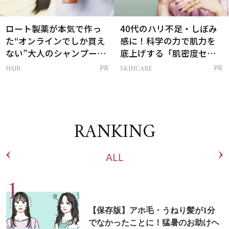
ロート製薬が本気で作っ
40代のハリ不足・しぼみ
た“オンラインでしか買え
感に！科学の力で肌力を
ない”大人のシャンプー＆
底上げする「肌密度セラ
トリートメントって？
ム」
HAIR
SKINCARE
PR
PR
RANKING
ALL
【保存版】アホ毛・うねり髪が1分
でなかったことに！猛暑のお助けヘ