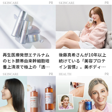
解決
SKINCARE
SKINCARE
PR
PR
再生医療発想エテルナム
後藤真希さんが10年以上
のヒト臍帯由来幹細胞培
続けている「美容プロテ
養上清液で極上の「透明
イン習慣」。美ボディを
感ハリ肌」へ
支える朝ルーティンと
SKINCARE
HEALTH
PR
PR
は？