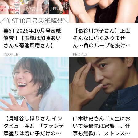
美ST 2026年10月号表紙
【長谷川京子さん】正直
解禁！【表紙は加藤あい
そんなに強くありませ
さん＆菊池風磨さん】
ん…負のループを抜ける
15分の習慣とは?
PEOPLE
PEOPLE
【貫地谷しほりさん イン
山本耕史さん「人生にお
タビュー＃2】「ファンデ
いて最優先は家族」。仕
厚塗りは若い子だけの特
事も無欲に、ストレスを