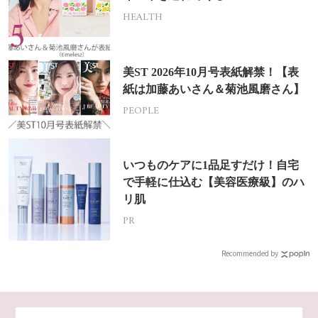
HEALTH
美ST 2026年10月号表紙解禁！【表
紙は加藤あいさん＆菊池風磨さん】
PEOPLE
いつものケアに1品足すだけ！自宅
で手軽に仕込む【美容医療級】のハ
リ肌
PR
Recommended by