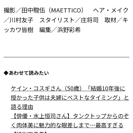
撮影／田中駿伍（MAETTICO） ヘア・メイク
／川村友子 スタイリスト／庄将司 取材／キ
ッカワ皆樹 編集／浜野彩希
◆あわせて読みたい
ケイン・コスギさん（50歳）「結婚10年後に
授かった子供は夫婦にベストなタイミング」と
語る理由
【俳優・水上恒司さん】タンクトップからのぞ
く肉体美に魅力的な眼差しまで…最高すぎる