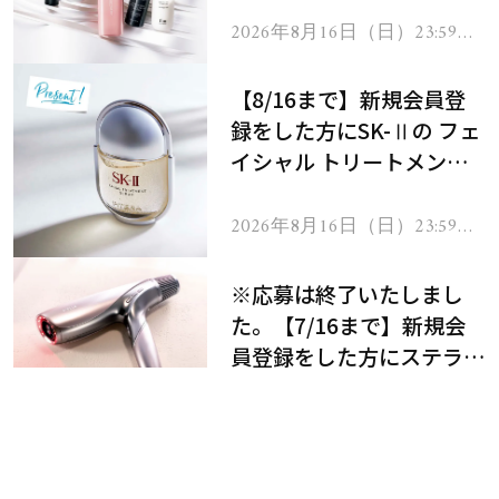
2026年8月16日（日）23:59ま
で
【8/16まで】新規会員登
録をした方にSK-Ⅱの フェ
イシャル トリートメント
セラムをプレゼント！
Topics
2026年8月16日（日）23:59ま
美容医療級のハリ肌ケア
【PR】
で
※応募は終了いたしまし
た。【7/16まで】新規会
員登録をした方にステラボ
ーテのシャインリバース
ヘアドライヤー ジュエル
2026年7月16日（木）23:59ま
で
をプレゼント！
※応募は終了いたしまし