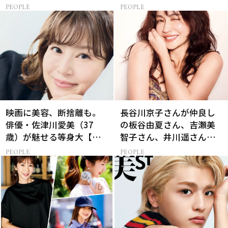
権！」40代の今、たどり
溜めない生き方
PEOPLE
PEOPLE
着いたこだわりの美容法
映画に美容、断捨離も。
長谷川京子さんが仲良し
俳優・佐津川愛美（37
の板谷由夏さん、吉瀬美
歳）が魅せる等身大【美
智子さん、井川遥さんと
ST特別画像集】
集まる理由は…
PEOPLE
PEOPLE