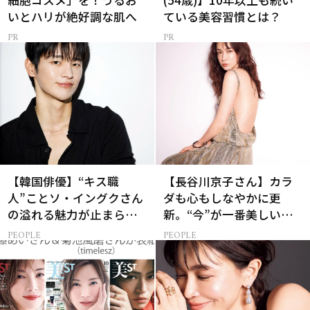
細胞コスメ」を！うるお
(54歳)】10年以上も続い
いとハリが絶好調な肌へ
ている美容習慣とは？
【韓国俳優】“キス職
【長谷川京子さん】カラ
人”ことソ・イングクさん
ダも心もしなやかに更
の溢れる魅力が止まらな
新。“今”が一番美しい
い【特別画像集】
［特別画像集］
PEOPLE
PEOPLE