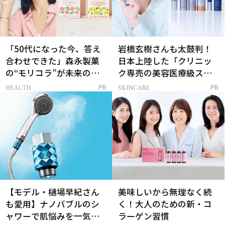
「50代になった今、答え
岩橋玄樹さんも太鼓判！
合わせできた」森永製菓
日本上陸した「クリニッ
の“モリコラ”が未来のキ
ク専売の美容医療級スキ
レイを連れてくる！
ンケア」
HEALTH
SKINCARE
PR
PR
【モデル・樋場早紀さん
美味しいから無理なく続
も愛用】ナノバブルのシ
く！大人のための新・コ
ャワーで肌悩みを一気に
ラーゲン習慣