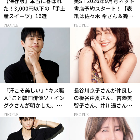
【保存版】本当に喜ばれ
美ST 2026年9月号ネット
た！3,000円以下の「手土
書店予約スタート！【表
産スイーツ」16選
紙は佐々木 希さん＆篠塚
大輝さん】
PEOPLE
PEOPLE
「汗こそ美しい」“キス職
長谷川京子さんが仲良し
人”こと韓国俳優ソ・イン
の板谷由夏さん、吉瀬美
グクさんが明かした、惹
智子さん、井川遥さんと
かれる人の条件とは
集まる理由は…
PEOPLE
PEOPLE