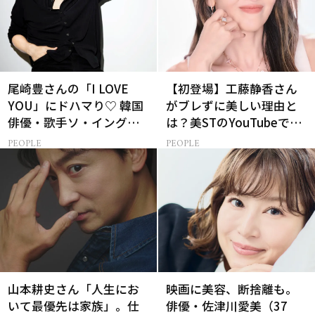
尾崎豊さんの「I LOVE
【初登場】工藤静香さん
YOU」にドハマり♡ 韓国
がブレずに美しい理由と
俳優・歌手ソ・イングク
は？美STのYouTubeでは
さんの音楽がすべての人
ALL私物の「ポーチの中
PEOPLE
PEOPLE
生って？
身」も大公開！
山本耕史さん「人生にお
映画に美容、断捨離も。
いて最優先は家族」。仕
俳優・佐津川愛美（37