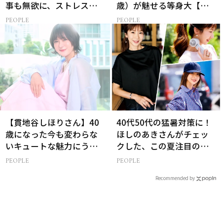
事も無欲に、ストレスを
歳）が魅せる等身大【美
溜めない生き方
ST特別画像集】
PEOPLE
PEOPLE
【貫地谷しほりさん】40
40代50代の猛暑対策に！
歳になった今も変わらな
ほしのあきさんがチェッ
いキュートな魅力にうっ
クした、この夏注目の暑
とり【美ST限定画像】
さ対策グッズ3選
PEOPLE
PEOPLE
Recommended by