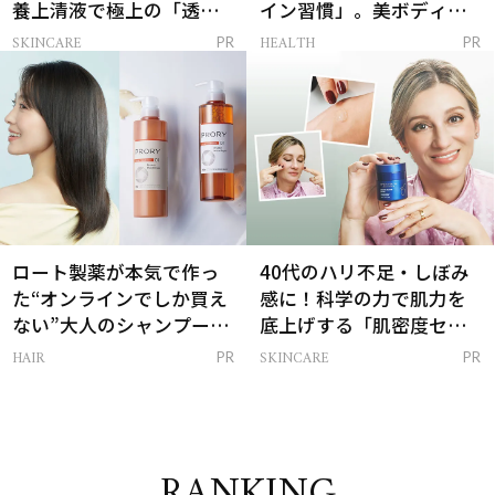
養上清液で極上の「透明
イン習慣」。美ボディを
感ハリ肌」へ
支える朝ルーティンと
SKINCARE
HEALTH
PR
PR
は？
ロート製薬が本気で作っ
40代のハリ不足・しぼみ
た“オンラインでしか買え
感に！科学の力で肌力を
ない”大人のシャンプー＆
底上げする「肌密度セラ
トリートメントって？
ム」
HAIR
SKINCARE
PR
PR