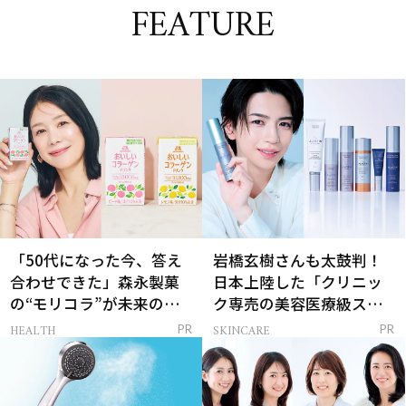
FEATURE
「50代になった今、答え
岩橋玄樹さんも太鼓判！
合わせできた」森永製菓
日本上陸した「クリニッ
の“モリコラ”が未来のキ
ク専売の美容医療級スキ
レイを連れてくる！
ンケア」
HEALTH
SKINCARE
PR
PR