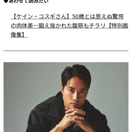
◆あわせて読みたい
【ケイン・コスギさん】50歳とは思えぬ驚愕
の肉体美…鍛え抜かれた腹筋もチラリ【特別画
像集】