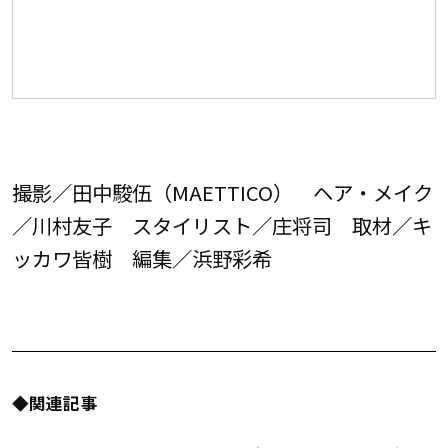
撮影／田中駿伍（MAETTICO） ヘア・メイク
／川村友子 スタイリスト／庄将司 取材／キ
ッカワ皆樹 編集／浜野彩希
◆関連記事