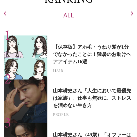
RANKING
ALL
【保存版】アホ毛・うねり髪が1分
でなかったことに！猛暑のお助けヘ
アアイテム16選
HAIR
山本耕史さん「人生において最優先
は家族」。仕事も無欲に、ストレス
を溜めない生き方
PEOPLE
山本耕史さん（49歳）「オファーは