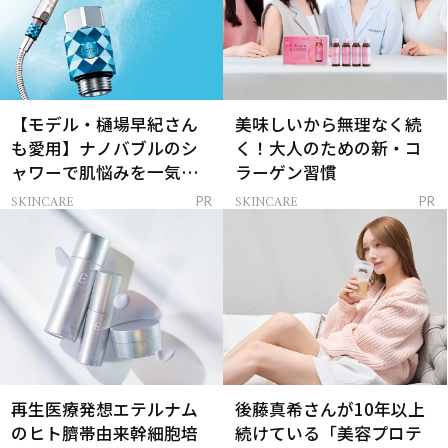
【モデル・樋場早紀さん
美味しいから無理なく続
も愛用】ナノバブルのシ
く！大人のための新・コ
ャワーで肌悩みを一気に
ラーゲン習慣
解決
SKINCARE
SKINCARE
PR
PR
再生医療発想エテルナム
後藤真希さんが10年以上
のヒト臍帯由来幹細胞培
続けている「美容プロテ