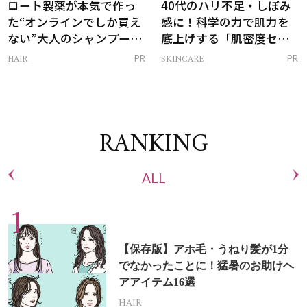
ロート製薬が本気で作っ
40代のハリ不足・しぼみ
た“オンラインでしか買え
感に！科学の力で肌力を
ない”大人のシャンプー＆
底上げする「肌密度セラ
トリートメントって？
ム」
HAIR
SKINCARE
PR
PR
RANKING
ALL
【保存版】アホ毛・うねり髪が1分
でなかったことに！猛暑のお助けヘ
アアイテム16選
HAIR