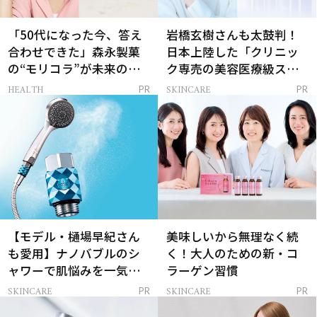
「50代になった今、答え
岩橋玄樹さんも太鼓判！
合わせできた」森永製菓
日本上陸した「クリニッ
の“モリコラ”が未来のキ
ク専売の美容医療級スキ
レイを連れてくる！
ンケア」
HEALTH
SKINCARE
PR
PR
【モデル・樋場早紀さん
美味しいから無理なく続
も愛用】ナノバブルのシ
く！大人のための新・コ
ャワーで肌悩みを一気に
ラーゲン習慣
解決
SKINCARE
SKINCARE
PR
PR