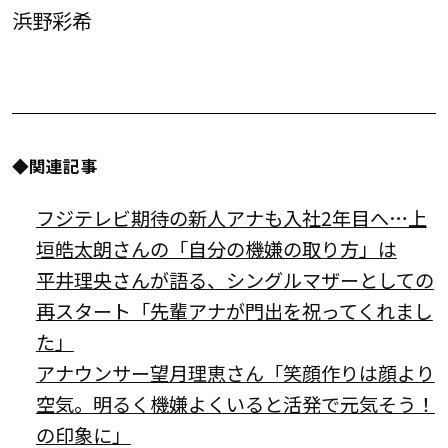
浜野彩希
◆関連記事
フジテレビ期待の新人アナも入社2年目へ…上
垣皓太朗さんの「自分の機嫌の取り方」は
平井理央さんが語る、シングルマザーとしての
再スタート「先輩アナが門出を祝ってくれまし
た」
アナウンサー望月理恵さん「笑顔作りは顔より
空気。明るく機嫌よくいると活発で元気そう！
の印象に」