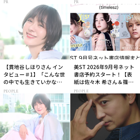
【貫地谷しほりさん イン
美ST 2026年9月号ネット
タビュー＃1】「こんな世
書店予約スタート！【表
の中でも生きていかなけ
紙は佐々木 希さん＆篠塚
れば…」母になった今の
大輝さん】
PEOPLE
PEOPLE
彼女だからこそ演じられ
る樋口一葉とは？