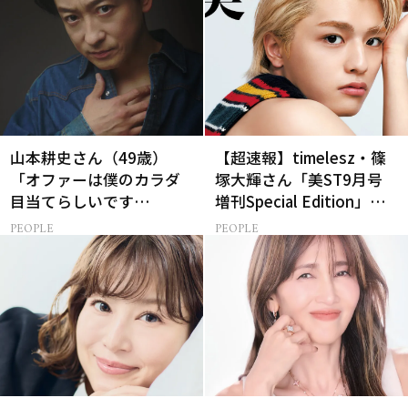
山本耕史さん（49歳）
【超速報】timelesz・篠
「オファーは僕のカラダ
塚大輝さん「美ST9月号
目当てらしいです
増刊Special Edition」誌
（笑）」全編英語ミュー
面カットを先行公開！
PEOPLE
PEOPLE
ジカルへの挑戦