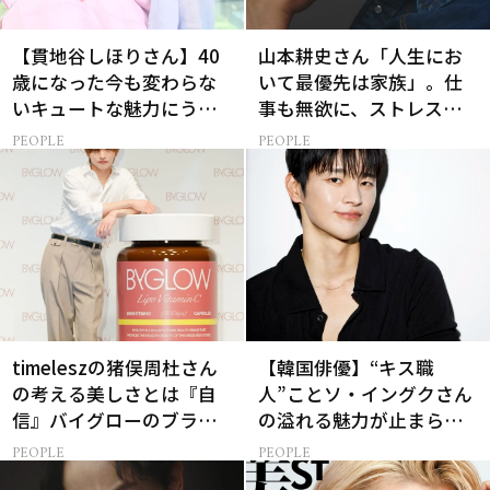
【貫地谷しほりさん】40
山本耕史さん「人生にお
歳になった今も変わらな
いて最優先は家族」。仕
いキュートな魅力にうっ
事も無欲に、ストレスを
とり【美ST限定画像】
溜めない生き方
PEOPLE
PEOPLE
timeleszの猪俣周杜さん
【韓国俳優】“キス職
の考える美しさとは『自
人”ことソ・イングクさん
信』バイグローのブラン
の溢れる魅力が止まらな
ドアンバサダーに
い【特別画像集】
PEOPLE
PEOPLE