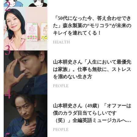
「50代になった今、答え合わせでき
た」森永製菓の“モリコラ”が未来の
キレイを連れてくる！
HEALTH
山本耕史さん「人生において最優先
は家族」。仕事も無欲に、ストレス
を溜めない生き方
PEOPLE
山本耕史さん（49歳）「オファーは
僕のカラダ目当てらしいです
（笑）」全編英語ミュージカルへの
挑戦
PEOPLE