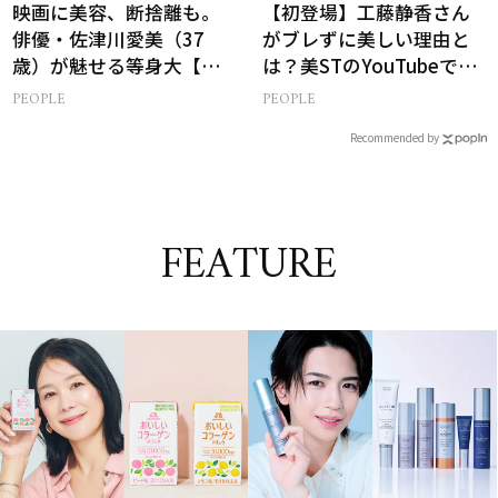
映画に美容、断捨離も。
【初登場】工藤静香さん
俳優・佐津川愛美（37
がブレずに美しい理由と
歳）が魅せる等身大【美
は？美STのYouTubeでは
ST特別画像集】
ALL私物の「ポーチの中
PEOPLE
PEOPLE
身」も大公開！
Recommended by
FEATURE