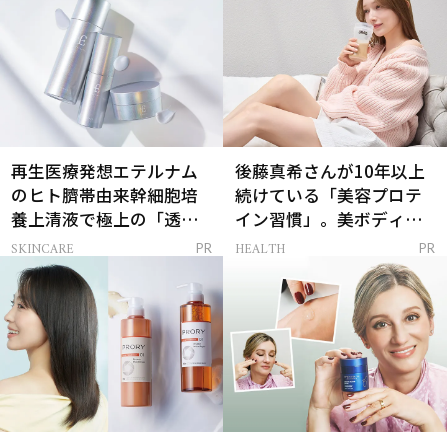
再生医療発想エテルナム
後藤真希さんが10年以上
のヒト臍帯由来幹細胞培
続けている「美容プロテ
養上清液で極上の「透明
イン習慣」。美ボディを
感ハリ肌」へ
支える朝ルーティンと
SKINCARE
HEALTH
PR
PR
は？