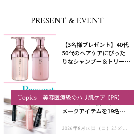
PRESENT & EVENT
【3名様プレゼント】40代
50代のヘアケアにぴった
りなシャンプー＆トリート
メントで、うねり悩みに対
処！
【8/16まで】最新ヘアミ
Topics
美容医療級のハリ肌ケア
【PR】
ルク＆夏でも崩れ知らずな
メークアイテムを19名様
にプレゼント！
2026年8月16日（日）23:59ま
で