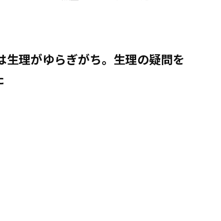
代は生理がゆらぎがち。生理の疑問を
た