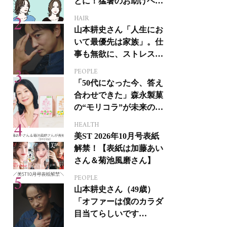
とに！猛暑のお助けヘア
アイテム16選
HAIR
山本耕史さん「人生にお
いて最優先は家族」。仕
事も無欲に、ストレスを
溜めない生き方
PEOPLE
「50代になった今、答え
合わせできた」森永製菓
の“モリコラ”が未来のキ
レイを連れてくる！
HEALTH
美ST 2026年10月号表紙
解禁！【表紙は加藤あい
さん＆菊池風磨さん】
PEOPLE
山本耕史さん（49歳）
「オファーは僕のカラダ
目当てらしいです
（笑）」全編英語ミュー