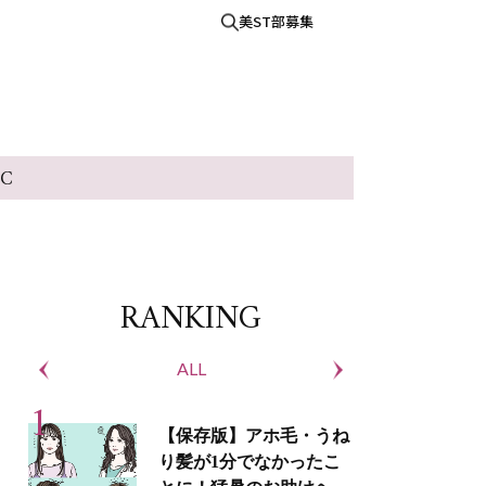
美ST部募集
IC
RANKING
ALL
S
【保存版】アホ毛・うね
り髪が1分でなかったこ