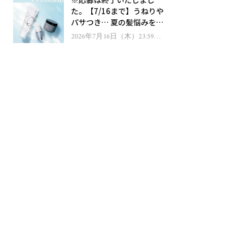
ゼント！
た。【7/16まで】うねりや
パサつき… 夏の髪悩みを解
消するヘアケアアイテムを
2026年7月16日（木）23:59ま
で
13名様にプレゼント！