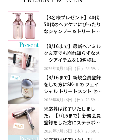
PRESENT & EVENT
【3名様プレゼント】40代
50代のヘアケアにぴったり
なシャンプー＆トリートメ
ントで、うねり悩みに対
処！
【8/16まで】最新ヘアミル
ク＆夏でも崩れ知らずなメ
ークアイテムを19名様にプ
レゼント！
2026年8月16日（日）23:59ま
で
【8/16まで】新規会員登録
をした方にSK-Ⅱの フェイ
シャル トリートメント セラ
ムをプレゼント！
2026年8月16日（日）23:59ま
で
※応募は終了いたしまし
た。【7/16まで】新規会員
登録をした方にステラボー
テのシャインリバース ヘア
2026年7月16日（木）23:59ま
で
ドライヤー ジュエルをプレ
※応募は終了いたしまし