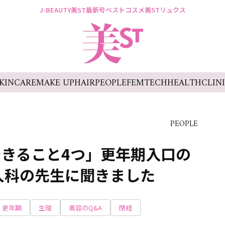
J-BEAUTY
美ST最新号
ベストコスメ
美STリュクス
KINCARE
MAKE UP
HAIR
PEOPLE
FEMTECH
HEALTH
CLIN
PEOPLE
きること4つ」更年期入口の
人科の先生に聞きました
更年期
生理
美容のQ&A
閉経