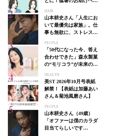
とに！猛暑のお助けヘア
アイテム16選
HAIR
山本耕史さん「人生にお
いて最優先は家族」。仕
事も無欲に、ストレスを
溜めない生き方
PEOPLE
「50代になった今、答え
合わせできた」森永製菓
の“モリコラ”が未来のキ
レイを連れてくる！
HEALTH
美ST 2026年10月号表紙
解禁！【表紙は加藤あい
さん＆菊池風磨さん】
PEOPLE
山本耕史さん（49歳）
「オファーは僕のカラダ
目当てらしいです
（笑）」全編英語ミュー