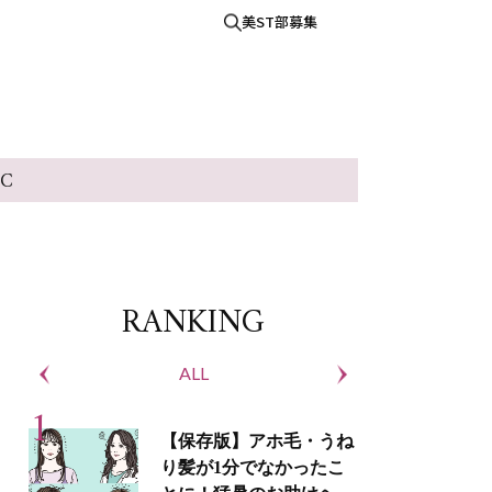
美ST部募集
IC
RANKING
ALL
S
【保存版】アホ毛・うね
り髪が1分でなかったこ