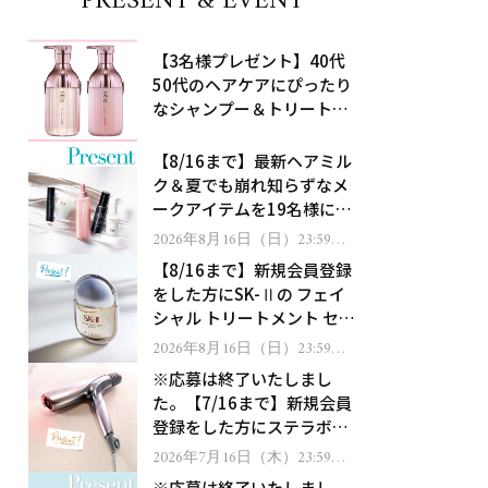
PRESENT & EVENT
【3名様プレゼント】40代
50代のヘアケアにぴったり
なシャンプー＆トリートメ
ントで、うねり悩みに対
処！
【8/16まで】最新ヘアミル
ク＆夏でも崩れ知らずなメ
ークアイテムを19名様にプ
レゼント！
2026年8月16日（日）23:59ま
で
【8/16まで】新規会員登録
をした方にSK-Ⅱの フェイ
シャル トリートメント セラ
ムをプレゼント！
2026年8月16日（日）23:59ま
で
※応募は終了いたしまし
た。【7/16まで】新規会員
登録をした方にステラボー
テのシャインリバース ヘア
2026年7月16日（木）23:59ま
で
ドライヤー ジュエルをプレ
※応募は終了いたしまし