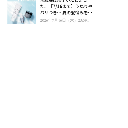
ゼント！
た。【7/16まで】うねりや
パサつき… 夏の髪悩みを解
消するヘアケアアイテムを
2026年7月16日（木）23:59ま
で
13名様にプレゼント！