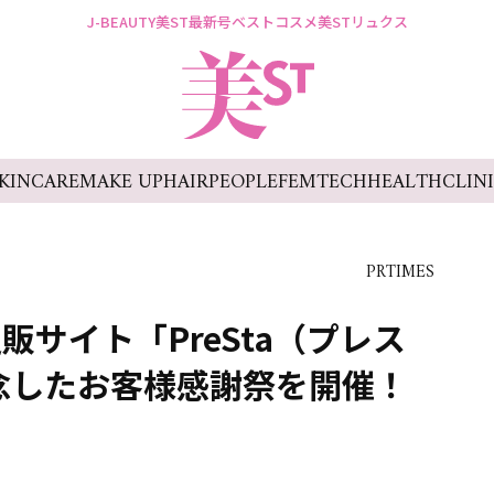
J-BEAUTY
美ST最新号
ベストコスメ
美STリュクス
KINCARE
MAKE UP
HAIR
PEOPLE
FEMTECH
HEALTH
CLIN
PRTIMES
サイト「PreSta（プレス
念したお客様感謝祭を開催！