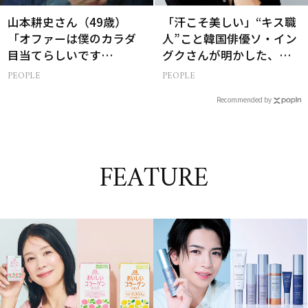
山本耕史さん（49歳）
「汗こそ美しい」“キス職
「オファーは僕のカラダ
人”こと韓国俳優ソ・イン
目当てらしいです
グクさんが明かした、惹
（笑）」全編英語ミュー
かれる人の条件とは
PEOPLE
PEOPLE
ジカルへの挑戦
Recommended by
FEATURE