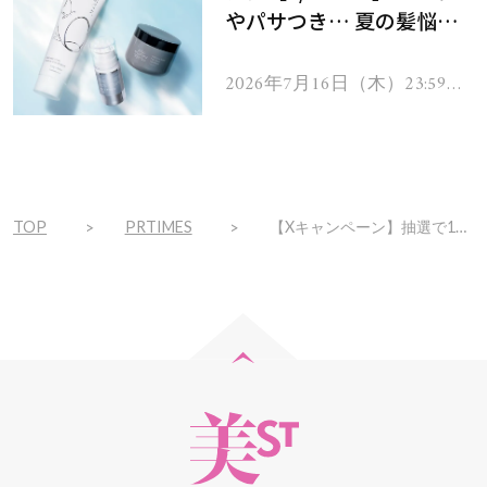
やパサつき… 夏の髪悩み
を解消するヘアケアアイテ
ムを13名様にプレゼン
2026年7月16日（木）23:59ま
で
ト！
TOP
PRTIMES
【Xキャンペーン】抽選で10名様にAmazonギフト券が当たる「夏のワクワクキャンペーン」を絶賛実施中！