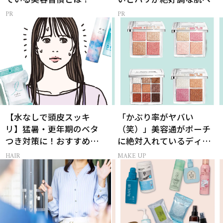
【水なしで頭皮スッキ
「かぶり率がヤバい
リ】猛暑・更年期のベタ
（笑）」美容通がポーチ
つき対策に！おすすめ最
に絶対入れているディオ
新ドライシャンプー4選
ールの名品パレット
HAIR
MAKE UP