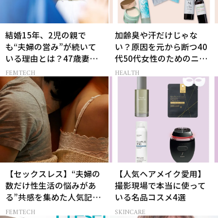
結婚15年、2児の親で
加齢臭や汗だけじゃな
も“夫婦の営み”が続いて
い？原因を元から断つ40
いる理由とは？47歳妻が
代50代女性のためのニオ
実践する【レスにならな
イケア
FEMTECH
HEALTH
いコツ】
【セックスレス】“夫婦の
【人気ヘアメイク愛用】
数だけ性生活の悩みがあ
撮影現場で本当に使って
る”共感を集めた人気記事
いる名品コスメ4選
10選
FEMTECH
SKINCARE