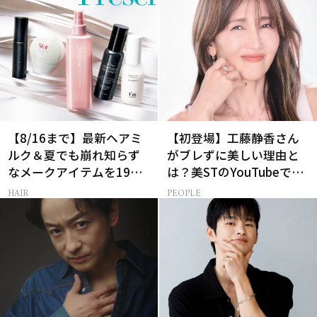
【8/16まで】最新ヘアミ
【初登場】工藤静香さん
ルク＆夏でも崩れ知らず
がブレずに美しい理由と
なメークアイテムを19名
は？美STのYouTubeでは
様にプレゼント！
ALL私物の「ポーチの中
HAIR
PEOPLE
身」も大公開！