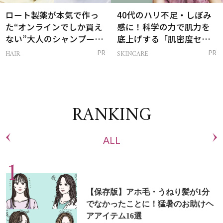
ロート製薬が本気で作っ
40代のハリ不足・しぼみ
た“オンラインでしか買え
感に！科学の力で肌力を
ない”大人のシャンプー＆
底上げする「肌密度セラ
トリートメントって？
ム」
HAIR
SKINCARE
PR
PR
RANKING
ALL
【保存版】アホ毛・うねり髪が1分
でなかったことに！猛暑のお助けヘ
アアイテム16選