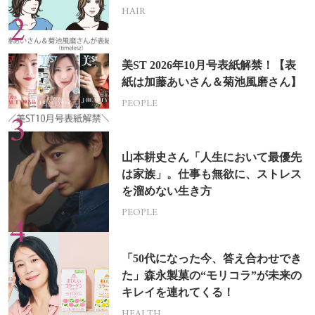
HAIR
美ST 2026年10月号表紙解禁！【表
紙は加藤あいさん＆菊池風磨さん】
PEOPLE
山本耕史さん「人生において最優先
は家族」。仕事も無欲に、ストレス
を溜めない生き方
PEOPLE
「50代になった今、答え合わせでき
た」森永製菓の“モリコラ”が未来の
キレイを連れてくる！
HEALTH