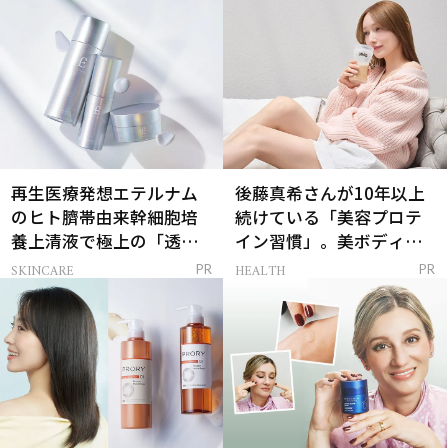
再生医療発想エテルナム
後藤真希さんが10年以上
のヒト臍帯由来幹細胞培
続けている「美容プロテ
養上清液で極上の「透明
イン習慣」。美ボディを
感ハリ肌」へ
支える朝ルーティンと
SKINCARE
HEALTH
PR
PR
は？