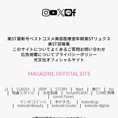
美ST最新号
ベストコスメ
美容医療
更年期
美STリュクス
美ST部募集
このサイトについて
よくあるご質問
お問い合わせ
広告掲載について
プライバシーポリシー
光文社オフィシャルサイト
MAGAZINE OFFICIAL SITE
JJ
CLASSY.
VERY
STORY
Mart
美ST
bis
和食スタイル
女性自身
SmartFLASH
COMIC熱帯
comic Pureri
マンガ コミソル
本がすき。
kokode.jp
kokode Beauty
kokode books
kokode digital