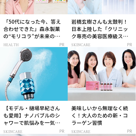
「50代になった今、答え
岩橋玄樹さんも太鼓判！
合わせできた」森永製菓
日本上陸した「クリニッ
の“モリコラ”が未来のキ
ク専売の美容医療級スキ
レイを連れてくる！
ンケア」
HEALTH
SKINCARE
PR
PR
【モデル・樋場早紀さん
美味しいから無理なく続
も愛用】ナノバブルのシ
く！大人のための新・コ
ャワーで肌悩みを一気に
ラーゲン習慣
解決
SKINCARE
SKINCARE
PR
PR