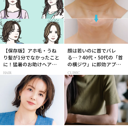
【保存版】アホ毛・うね
顔は若いのに首でバレ
り髪が1分でなかったこと
る…？40代・50代の「首
に！猛暑のお助けヘアア
の横ジワ」に即効アプロ
イテム16選
ーチする最新美容医療と
HAIR
CLINIC
は