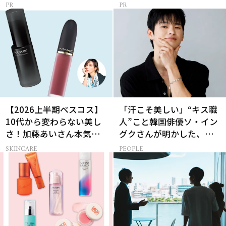
【2026上半期ベスコス】
「汗こそ美しい」“キス職
10代から変わらない美し
人”こと韓国俳優ソ・イン
さ！加藤あいさん本気の
グクさんが明かした、惹
愛用名品２選
かれる人の条件とは
SKINCARE
PEOPLE