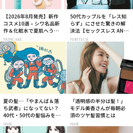
【2026年8月発売】新作
50代カップルを「レス知
コスメ10選 – シワ名品新
らず」にさせた驚きの解
作＆化粧水で夏肌へうる
決法【セックスレス AND
おいチャージ
THE CITY -女たちの告
SKINCARE
FEMTECH
白-】
夏の髪…「やまんば＆落
「透明感の半分は髪！」
ち武者」になってない？
モデル美香さんが毎朝必
40代・50代の髪悩みをレ
須のツヤ髪習慣とは
スキューする裏ワザ
HAIR
HAIR