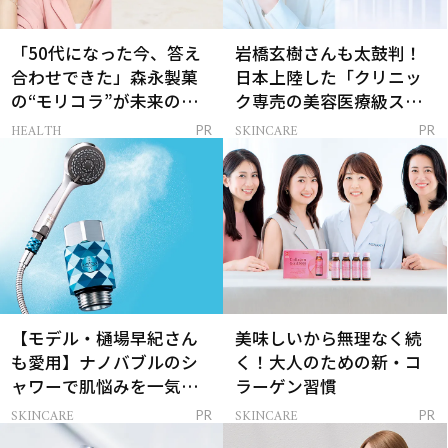
「50代になった今、答え
岩橋玄樹さんも太鼓判！
合わせできた」森永製菓
日本上陸した「クリニッ
の“モリコラ”が未来のキ
ク専売の美容医療級スキ
レイを連れてくる！
ンケア」
HEALTH
SKINCARE
PR
PR
【モデル・樋場早紀さん
美味しいから無理なく続
も愛用】ナノバブルのシ
く！大人のための新・コ
ャワーで肌悩みを一気に
ラーゲン習慣
解決
SKINCARE
SKINCARE
PR
PR