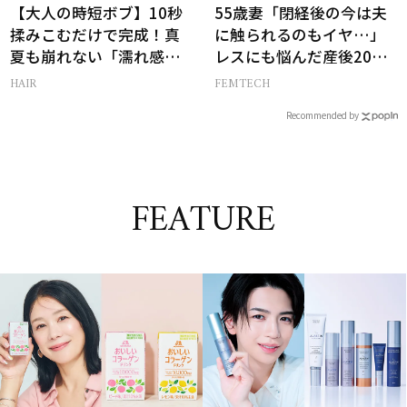
【大人の時短ボブ】10秒
55歳妻「閉経後の今は夫
揉みこむだけで完成！真
に触られるのもイヤ…」
夏も崩れない「濡れ感ハ
レスにも悩んだ産後20年
ンサムヘア」
の葛藤
HAIR
FEMTECH
Recommended by
FEATURE