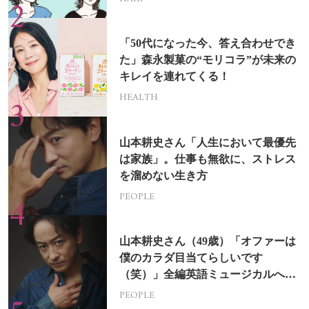
「50代になった今、答え合わせでき
た」森永製菓の“モリコラ”が未来の
キレイを連れてくる！
HEALTH
山本耕史さん「人生において最優先
は家族」。仕事も無欲に、ストレス
を溜めない生き方
PEOPLE
山本耕史さん（49歳）「オファーは
僕のカラダ目当てらしいです
（笑）」全編英語ミュージカルへの
挑戦
PEOPLE