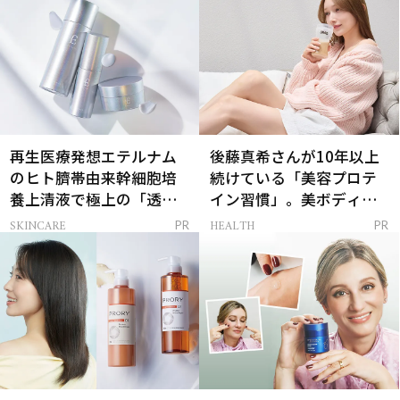
再生医療発想エテルナム
後藤真希さんが10年以上
のヒト臍帯由来幹細胞培
続けている「美容プロテ
養上清液で極上の「透明
イン習慣」。美ボディを
感ハリ肌」へ
支える朝ルーティンと
SKINCARE
HEALTH
PR
PR
は？