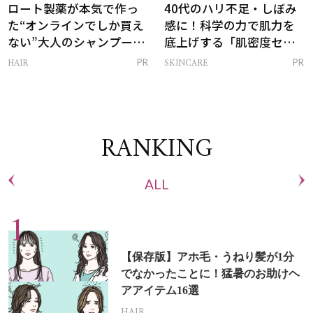
ロート製薬が本気で作っ
40代のハリ不足・しぼみ
た“オンラインでしか買え
感に！科学の力で肌力を
ない”大人のシャンプー＆
底上げする「肌密度セラ
トリートメントって？
ム」
HAIR
SKINCARE
PR
PR
RANKING
ALL
【保存版】アホ毛・うねり髪が1分
でなかったことに！猛暑のお助けヘ
アアイテム16選
HAIR