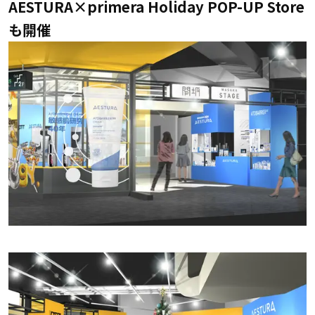
AESTURA×primera Holiday POP-UP Store
も開催