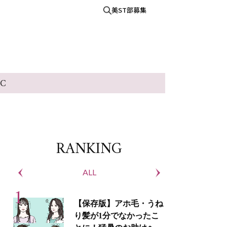
美ST部募集
IC
RANKING
ALL
S
【保存版】アホ毛・うね
り髪が1分でなかったこ