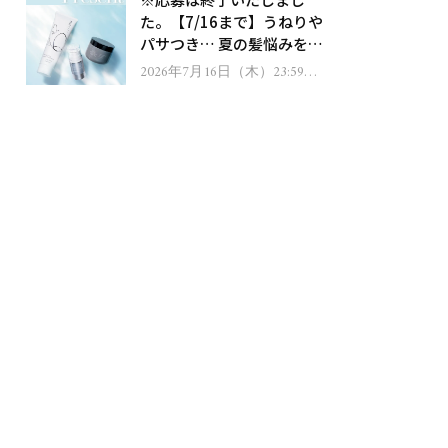
ゼント！
た。【7/16まで】うねりや
パサつき… 夏の髪悩みを解
消するヘアケアアイテムを
2026年7月16日（木）23:59ま
で
13名様にプレゼント！