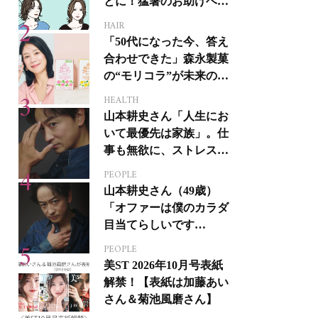
とに！猛暑のお助けヘア
アイテム16選
HAIR
「50代になった今、答え
合わせできた」森永製菓
の“モリコラ”が未来のキ
レイを連れてくる！
HEALTH
山本耕史さん「人生にお
いて最優先は家族」。仕
事も無欲に、ストレスを
溜めない生き方
PEOPLE
山本耕史さん（49歳）
「オファーは僕のカラダ
目当てらしいです
（笑）」全編英語ミュー
PEOPLE
ジカルへの挑戦
美ST 2026年10月号表紙
解禁！【表紙は加藤あい
さん＆菊池風磨さん】