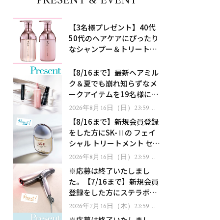
PRESENT & EVENT
【3名様プレゼント】40代
50代のヘアケアにぴったり
なシャンプー＆トリートメ
ントで、うねり悩みに対
処！
【8/16まで】最新ヘアミル
ク＆夏でも崩れ知らずなメ
ークアイテムを19名様にプ
レゼント！
2026年8月16日（日）23:59ま
で
【8/16まで】新規会員登録
をした方にSK-Ⅱの フェイ
シャル トリートメント セラ
ムをプレゼント！
2026年8月16日（日）23:59ま
で
※応募は終了いたしまし
た。【7/16まで】新規会員
登録をした方にステラボー
テのシャインリバース ヘア
2026年7月16日（木）23:59ま
で
ドライヤー ジュエルをプレ
※応募は終了いたしまし