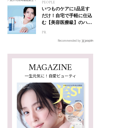
PEOPLE
いつものケアに1品足す
だけ！自宅で手軽に仕込
む【美容医療級】のハリ
肌
PR
Recommended by
MAGAZINE
一生元気に！自愛ビューティ