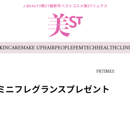
J-BEAUTY
美ST最新号
ベストコスメ
美STリュクス
KINCARE
MAKE UP
HAIR
PEOPLE
FEMTECH
HEALTH
CLIN
PRTIMES
 ミニフレグランスプレゼント