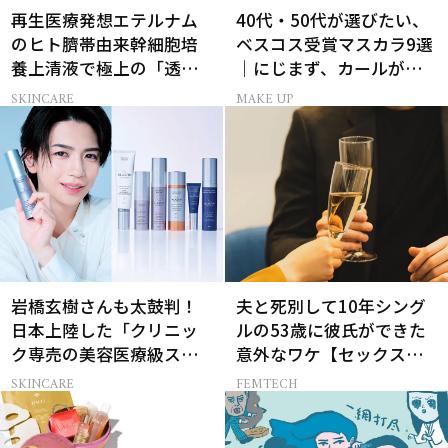
再生医療発想エテルナム
40代・50代が選びたい、
のヒト臍帯由来幹細胞培
ベスコス受賞マスカラ9選
養上清液で極上の「透明
｜にじまず、カールが続
感ハリ肌」へ
く名品
SKINCARE
MAKE UP
岩橋玄樹さんも太鼓判！
夫と死別して10年シング
日本上陸した「クリニッ
ルの53歳に彼氏ができた
ク専売の美容医療級スキ
意外なワケ【セックスレ
ンケア」
ス AND THE CITY -女たち
SKINCARE
FEMTECH
の告白-】