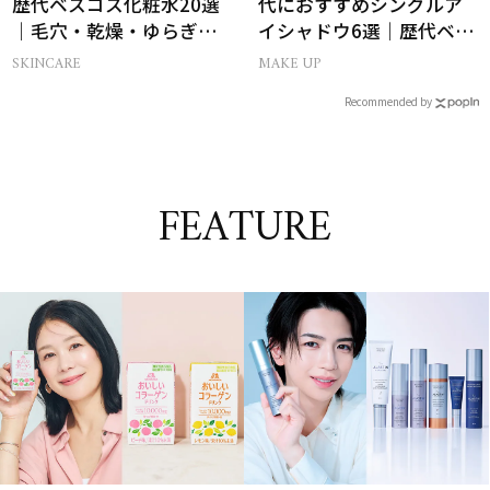
歴代ベスコス化粧水20選
代におすすめシングルア
｜毛穴・乾燥・ゆらぎな
イシャドウ6選｜歴代ベス
ど
トコスメ受賞まとめ
SKINCARE
MAKE UP
Recommended by
FEATURE