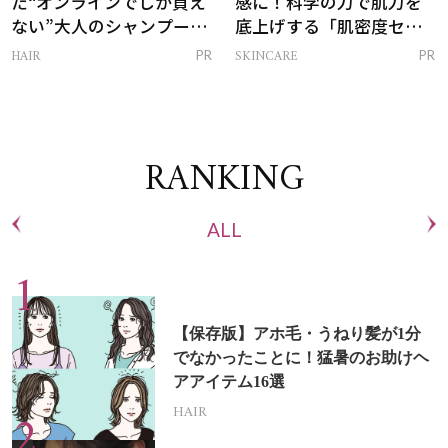
た“オンラインでしか買え
感に！科学の力で肌力を
ない”大人のシャンプー＆
底上げする「肌密度セラ
トリートメントって？
ム」
HAIR
SKINCARE
PR
PR
RANKING
ALL
【保存版】アホ毛・うねり髪が1分
でなかったことに！猛暑のお助けヘ
アアイテム16選
HAIR