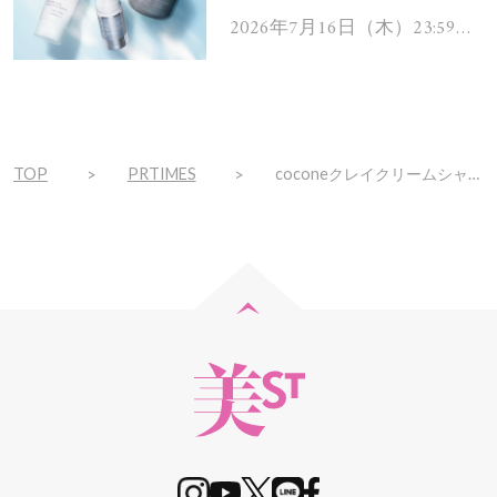
ムを13名様にプレゼン
2026年7月16日（木）23:59ま
で
ト！
TOP
PRTIMES
coconeクレイクリームシャンプー・ダメージリペアが「ロフト ベストコスメ 2024」のNEXT COSME・ヘアケア部門に選出されました！