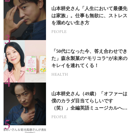
山本耕史さん「人生において最優先
は家族」。仕事も無欲に、ストレス
を溜めない生き方
PEOPLE
「50代になった今、答え合わせでき
た」森永製菓の“モリコラ”が未来の
キレイを連れてくる！
HEALTH
山本耕史さん（49歳）「オファーは
僕のカラダ目当てらしいです
（笑）」全編英語ミュージカルへの
挑戦
PEOPLE