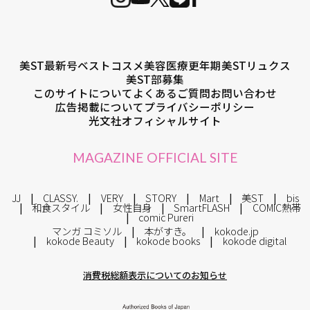
美ST最新号
ベストコスメ
美容医療
更年期
美STリュクス
美ST部募集
このサイトについて
よくあるご質問
お問い合わせ
広告掲載について
プライバシーポリシー
光文社オフィシャルサイト
MAGAZINE OFFICIAL SITE
JJ
CLASSY.
VERY
STORY
Mart
美ST
bis
和食スタイル
女性自身
SmartFLASH
COMIC熱帯
comic Pureri
マンガ コミソル
本がすき。
kokode.jp
kokode Beauty
kokode books
kokode digital
消費税総額表示についてのお知らせ