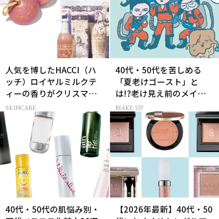
人気を博したHACCI（ハ
40代・50代を苦しめる
ッチ）ロイヤルミルクテ
「夏老けゴースト」と
ィーの香りがクリスマス
は!?老け見え前のメイク
に向けて限定セットで復
くずれ＆くすみ対策
SKINCARE
MAKE UP
刻！
40代・50代の肌悩み別・
【2026年最新】40代・50