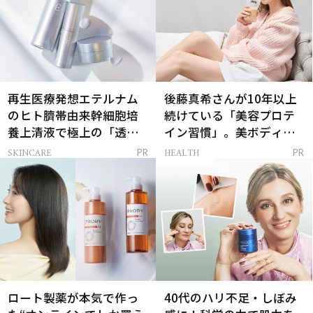
再生医療発想エテルナム
後藤真希さんが10年以上
のヒト臍帯由来幹細胞培
続けている「美容プロテ
養上清液で極上の「透明
イン習慣」。美ボディを
感ハリ肌」へ
支える朝ルーティンと
SKINCARE
HEALTH
PR
PR
は？
ロート製薬が本気で作っ
40代のハリ不足・しぼみ