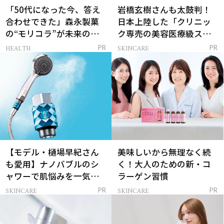
「50代になった今、答え
岩橋玄樹さんも太鼓判！
合わせできた」森永製菓
日本上陸した「クリニッ
の“モリコラ”が未来のキ
ク専売の美容医療級スキ
レイを連れてくる！
ンケア」
HEALTH
SKINCARE
PR
PR
【モデル・樋場早紀さん
美味しいから無理なく続
も愛用】ナノバブルのシ
く！大人のための新・コ
ャワーで肌悩みを一気に
ラーゲン習慣
解決
SKINCARE
SKINCARE
PR
PR