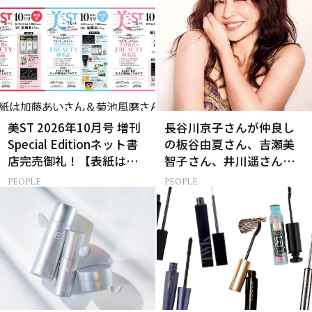
美ST 2026年10月号 増刊
長谷川京子さんが仲良し
Special Editionネット書
の板谷由夏さん、吉瀬美
店完売御礼！【表紙は加
智子さん、井川遥さんと
藤あいさん＆菊池風磨さ
集まる理由は…
PEOPLE
PEOPLE
ん】