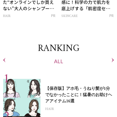
た“オンラインでしか買え
感に！科学の力で肌力を
ない”大人のシャンプー＆
底上げする「肌密度セラ
トリートメントって？
ム」
HAIR
SKINCARE
PR
PR
RANKING
ALL
【保存版】アホ毛・うねり髪が1分
でなかったことに！猛暑のお助けヘ
アアイテム16選
HAIR