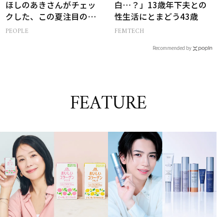
ほしのあきさんがチェッ
白…？」13歳年下夫との
クした、この夏注目の暑
性生活にとまどう43歳
さ対策グッズ3選
PEOPLE
FEMTECH
Recommended by
FEATURE