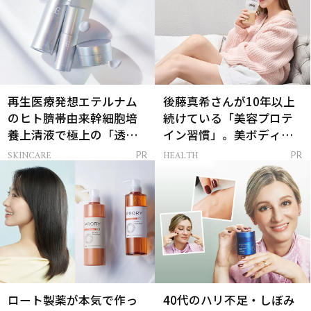
再生医療発想エテルナム
後藤真希さんが10年以上
のヒト臍帯由来幹細胞培
続けている「美容プロテ
養上清液で極上の「透明
イン習慣」。美ボディを
感ハリ肌」へ
支える朝ルーティンと
SKINCARE
HEALTH
PR
PR
は？
ロート製薬が本気で作っ
40代のハリ不足・しぼみ