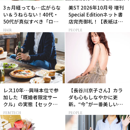
3ヵ月経っても…広がらな
美ST 2026年10月号 増刊
い＆うねらない！40代・
Special Editionネット書
50代が真似すべき「ロー
店完売御礼！【表紙は加
レイヤーボブ」
藤あいさん＆菊池風磨さ
HAIR
PEOPLE
ん】
レス10年…興味本位で参
【長谷川京子さん】カラ
加した「既婚者限定サー
ダも心もしなやかに更
クル」の実態【セックス
新。“今”が一番美しい
レス AND THE CITY -女た
［特別画像集］
FEMTECH
PEOPLE
ちの告白-】