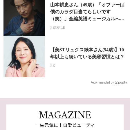
山本耕史さん（49歳）「オファーは
僕のカラダ目当てらしいです
（笑）」全編英語ミュージカルへの
挑戦
PEOPLE
【美STリュクス紙本さん(54歳)】10
年以上も続いている美容習慣とは？
PR
Recommended by
MAGAZINE
一生元気に！自愛ビューティ