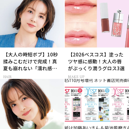
【大人の時短ボブ】10秒
【2026ベスコス】塗った
揉みこむだけで完成！真
ツヤ感に感動！大人の唇
夏も崩れない「濡れ感ハ
がぷっくり潤うグロス3選
ンサムヘア」
HAIR
MAKE UP