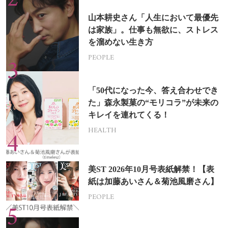
山本耕史さん「人生において最優先
は家族」。仕事も無欲に、ストレス
を溜めない生き方
PEOPLE
「50代になった今、答え合わせでき
た」森永製菓の“モリコラ”が未来の
キレイを連れてくる！
HEALTH
美ST 2026年10月号表紙解禁！【表
紙は加藤あいさん＆菊池風磨さん】
PEOPLE