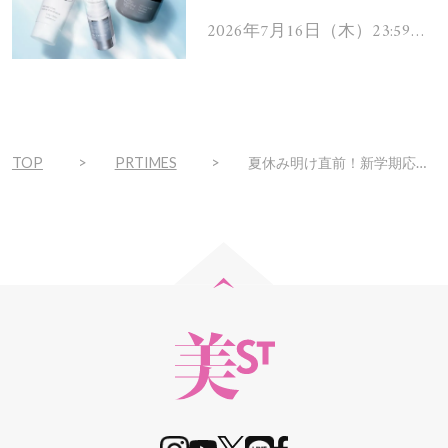
を解消するヘアケアアイテ
ムを13名様にプレゼン
2026年7月16日（木）23:59ま
で
ト！
TOP
PRTIMES
夏休み明け直前！新学期応援キャンペーン！最大80％OFFでなんと送料無料！！フリューのカラコンECサイト『Mew contact』他で「SUMMER SALE」を8月22日より期間限定開催！