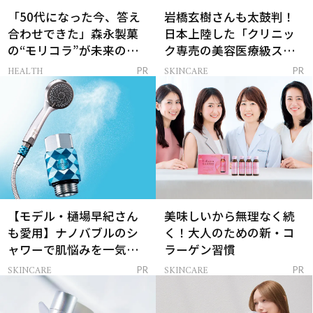
「50代になった今、答え
岩橋玄樹さんも太鼓判！
合わせできた」森永製菓
日本上陸した「クリニッ
の“モリコラ”が未来のキ
ク専売の美容医療級スキ
レイを連れてくる！
ンケア」
HEALTH
SKINCARE
PR
PR
【モデル・樋場早紀さん
美味しいから無理なく続
も愛用】ナノバブルのシ
く！大人のための新・コ
ャワーで肌悩みを一気に
ラーゲン習慣
解決
SKINCARE
SKINCARE
PR
PR