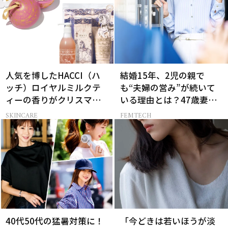
人気を博したHACCI（ハ
結婚15年、2児の親で
ッチ）ロイヤルミルクテ
も“夫婦の営み”が続いて
ィーの香りがクリスマス
いる理由とは？47歳妻が
に向けて限定セットで復
実践する【レスにならな
SKINCARE
FEMTECH
刻！
いコツ】
40代50代の猛暑対策に！
「今どきは若いほうが淡