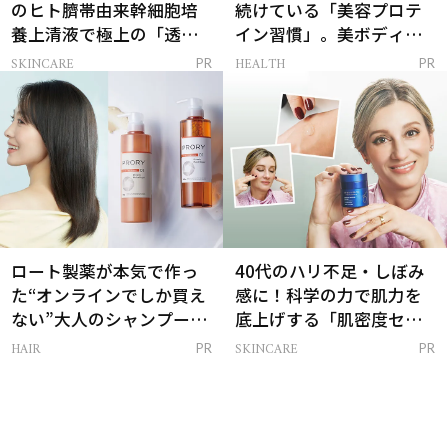
のヒト臍帯由来幹細胞培
続けている「美容プロテ
養上清液で極上の「透明
イン習慣」。美ボディを
感ハリ肌」へ
支える朝ルーティンと
SKINCARE
HEALTH
PR
PR
は？
ロート製薬が本気で作っ
40代のハリ不足・しぼみ
た“オンラインでしか買え
感に！科学の力で肌力を
ない”大人のシャンプー＆
底上げする「肌密度セラ
トリートメントって？
ム」
HAIR
SKINCARE
PR
PR