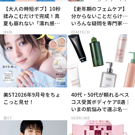
【大人の時短ボブ】10秒
【更年期のフェムケア】
揉みこむだけで完成！真
分からないことだらけ…
夏も崩れない「濡れ感ハ
いろんな疑問を専門家に
ンサムヘア」
聞いてみた
HAIR
FEMTECH
美ST2026年9月号をちょ
40代・50代が頼れるベス
こっと見せ！
コス受賞ボディケア8選｜
いまの肌悩みで選ぶ名品
まとめ
美ST
SKINCARE