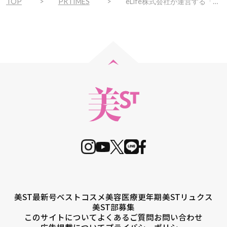
TOP
PRTIMES
eLife株式会社が運営する「elife公式ショップ」にてカウンセリング型肌質改善化粧品「クリスティーナ」新コレクションの販売＆カウンセリングサービスを開始
美ST最新号
ベストコスメ
美容医療
更年期
美STリュクス
美ST部募集
このサイトについて
よくあるご質問
お問い合わせ
広告掲載について
プライバシーポリシー