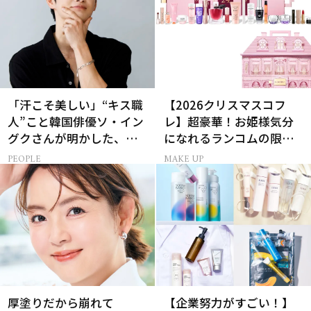
「汗こそ美しい」“キス職
【2026クリスマスコフ
人”こと韓国俳優ソ・イン
レ】超豪華！お姫様気分
グクさんが明かした、惹
になれるランコムの限定
かれる人の条件とは
コスメキット
PEOPLE
MAKE UP
厚塗りだから崩れて
【企業努力がすごい！】