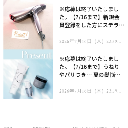
※応募は終了いたしまし
た。【7/16まで】新規会
員登録をした方にステラボ
ーテのシャインリバース
ヘアドライヤー ジュエル
2026年7月16日（木）23:59ま
で
をプレゼント！
※応募は終了いたしまし
た。【7/16まで】うねり
やパサつき… 夏の髪悩み
を解消するヘアケアアイテ
ムを13名様にプレゼン
2026年7月16日（木）23:59ま
で
ト！