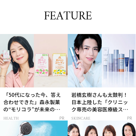
FEATURE
「50代になった今、答え
岩橋玄樹さんも太鼓判！
合わせできた」森永製菓
日本上陸した「クリニッ
の“モリコラ”が未来のキ
ク専売の美容医療級スキ
レイを連れてくる！
ンケア」
HEALTH
SKINCARE
PR
PR