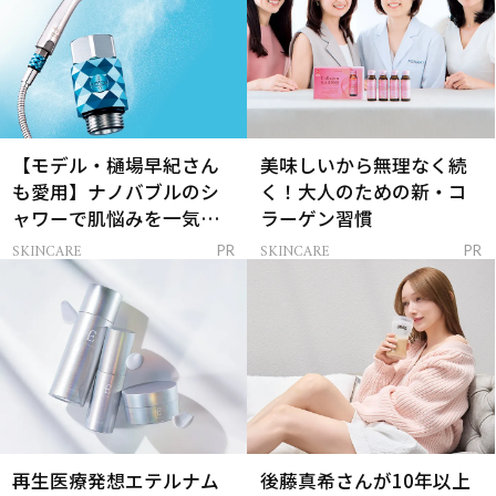
【モデル・樋場早紀さん
美味しいから無理なく続
も愛用】ナノバブルのシ
く！大人のための新・コ
ャワーで肌悩みを一気に
ラーゲン習慣
解決
SKINCARE
SKINCARE
PR
PR
再生医療発想エテルナム
後藤真希さんが10年以上