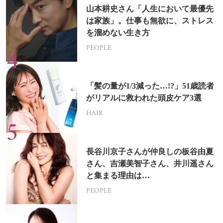
山本耕史さん「人生において最優先
は家族」。仕事も無欲に、ストレス
を溜めない生き方
PEOPLE
「髪の量が1/3減った…!?」51歳読者
がリアルに救われた頭皮ケア3選
HAIR
長谷川京子さんが仲良しの板谷由夏
さん、吉瀬美智子さん、井川遥さん
と集まる理由は…
PEOPLE