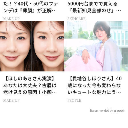
た！？40代・50代のファ
5000円台までで買える
ンデは『薄膜』が正解で
「最新知見全部のせ」ス
した
キンケア名品34選
MAKE UP
SKINCARE
【ほしのあきさん実演】
【貫地谷しほりさん】40
あなたは大丈夫？古眉は
歳になった今も変わらな
老け見えの原因！小顔と
いキュートな魅力にうっ
目元パッチリを叶える美
とり【美ST限定画像】
MAKE UP
PEOPLE
眉術
Recommended by