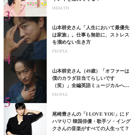
HEALTH
山本耕史さん「人生において最優先
は家族」。仕事も無欲に、ストレス
を溜めない生き方
PEOPLE
山本耕史さん（49歳）「オファーは
僕のカラダ目当てらしいです
（笑）」全編英語ミュージカルへの
挑戦
PEOPLE
尾崎豊さんの「I LOVE YOU」にド
ハマり♡ 韓国俳優・歌手ソ・イング
クさんの音楽がすべての人生って？