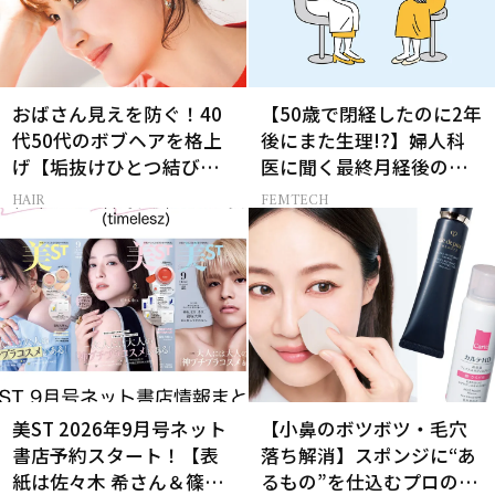
おばさん見えを防ぐ！40
【50歳で閉経したのに2年
代50代のボブヘアを格上
後にまた生理!?】婦人科
げ【垢抜けひとつ結び】
医に聞く最終月経後の出
のルール
血の対処法
HAIR
FEMTECH
美ST 2026年9月号ネット
【小鼻のボツボツ・毛穴
書店予約スタート！【表
落ち解消】スポンジに“あ
紙は佐々木 希さん＆篠塚
るもの”を仕込むプロの超