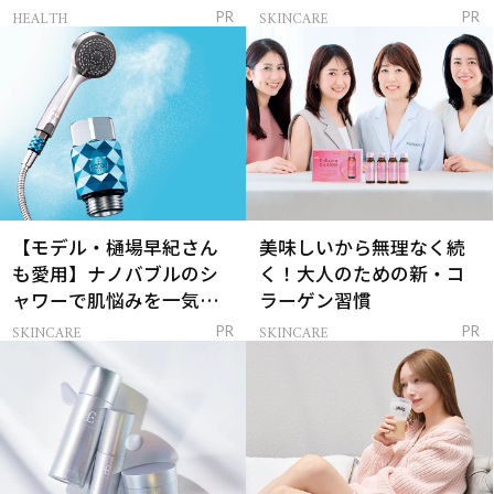
レイを連れてくる！
ンケア」
HEALTH
SKINCARE
PR
PR
【モデル・樋場早紀さん
美味しいから無理なく続
も愛用】ナノバブルのシ
く！大人のための新・コ
ャワーで肌悩みを一気に
ラーゲン習慣
解決
SKINCARE
SKINCARE
PR
PR