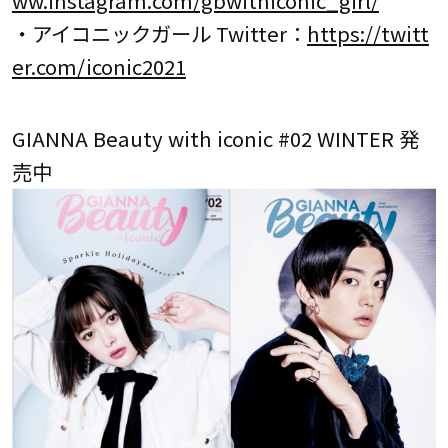
ww.instagram.com/gbwithiconic_girl/
・アイコニックガール Twitter：
https://twitt
er.com/iconic2021
GIANNA Beauty with iconic #02 WINTER 発
売中