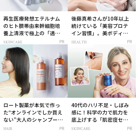
再生医療発想エテルナム
後藤真希さんが10年以上
のヒト臍帯由来幹細胞培
続けている「美容プロテ
養上清液で極上の「透明
イン習慣」。美ボディを
感ハリ肌」へ
支える朝ルーティンと
SKINCARE
HEALTH
PR
PR
は？
ロート製薬が本気で作っ
40代のハリ不足・しぼみ
た“オンラインでしか買え
感に！科学の力で肌力を
ない”大人のシャンプー＆
底上げする「肌密度セラ
トリートメントって？
ム」
HAIR
SKINCARE
PR
PR