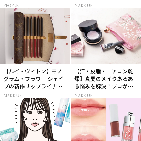
大輝さん】
簡単メイクテク
PEOPLE
MAKE UP
【ルイ・ヴィトン】モノ
【汗・皮脂・エアコン乾
グラム・フラワー シェイ
燥】真夏のメイクあるあ
プの新作リップライナー
る悩みを解決！プロが教
｢LV クレヨン｣が誕生！
えるパウダー活用術
MAKE UP
MAKE UP