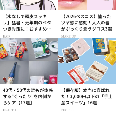
【水なしで頭皮スッキ
【2026ベスコス】塗った
リ】猛暑・更年期のベタ
ツヤ感に感動！大人の唇
つき対策に！おすすめ最
がぷっくり潤うグロス3選
新ドライシャンプー4選
HAIR
MAKE UP
40代・50代の誰もが体感
【保存版】本当に喜ばれ
する“ぐったり”を内側か
た！3,000円以下の「手土
らケア【17選】
産スイーツ」16選
HEALTH
PEOPLE