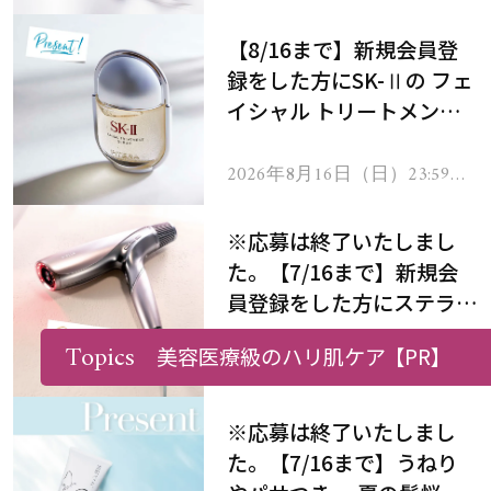
で
【8/16まで】新規会員登
録をした方にSK-Ⅱの フェ
イシャル トリートメント
セラムをプレゼント！
2026年8月16日（日）23:59ま
で
※応募は終了いたしまし
た。【7/16まで】新規会
員登録をした方にステラボ
ーテのシャインリバース
Topics
美容医療級のハリ肌ケア
【PR】
ヘアドライヤー ジュエル
2026年7月16日（木）23:59ま
で
をプレゼント！
※応募は終了いたしまし
た。【7/16まで】うねり