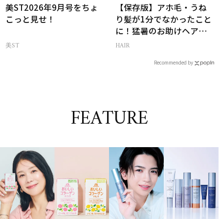
美ST2026年9月号をちょ
【保存版】アホ毛・うね
こっと見せ！
り髪が1分でなかったこと
に！猛暑のお助けヘアア
イテム16選
美ST
HAIR
Recommended by
FEATURE