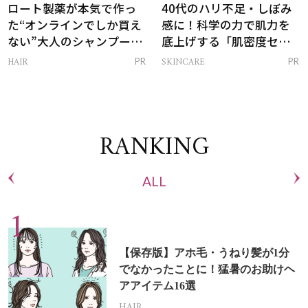
ロート製薬が本気で作っ
40代のハリ不足・しぼみ
た“オンラインでしか買え
感に！科学の力で肌力を
ない”大人のシャンプー＆
底上げする「肌密度セラ
トリートメントって？
ム」
HAIR
SKINCARE
PR
PR
RANKING
ALL
【保存版】アホ毛・うねり髪が1分
でなかったことに！猛暑のお助けヘ
アアイテム16選
HAIR