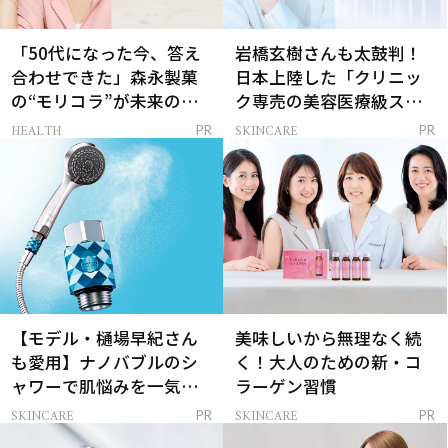
「50代になった今、答え
岩橋玄樹さんも太鼓判！
合わせできた」森永製菓
日本上陸した「クリニッ
の“モリコラ”が未来のキ
ク専売の美容医療級スキ
レイを連れてくる！
ンケア」
HEALTH
SKINCARE
PR
PR
【モデル・樋場早紀さん
美味しいから無理なく続
も愛用】ナノバブルのシ
く！大人のための新・コ
ャワーで肌悩みを一気に
ラーゲン習慣
解決
SKINCARE
SKINCARE
PR
PR