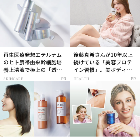
再生医療発想エテルナム
後藤真希さんが10年以上
のヒト臍帯由来幹細胞培
続けている「美容プロテ
養上清液で極上の「透明
イン習慣」。美ボディを
感ハリ肌」へ
支える朝ルーティンと
SKINCARE
HEALTH
PR
PR
は？