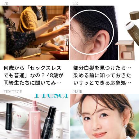
何歳から「セックスレス
部分白髪を見つけたら…
でも普通」なの？ 48歳が
染める前に知っておきた
同級生たちに聞いてみた
いサッとできる応急処置
ら…
とは
FEMTECH
HAIR