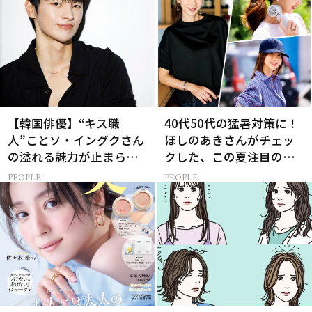
【韓国俳優】“キス職
40代50代の猛暑対策に！
人”ことソ・イングクさん
ほしのあきさんがチェッ
の溢れる魅力が止まらな
クした、この夏注目の暑
い【特別画像集】
さ対策グッズ3選
PEOPLE
PEOPLE