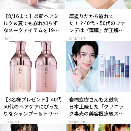
【8/16まで】最新ヘアミ
厚塗りだから崩れて
ルク＆夏でも崩れ知らず
た！？40代・50代のファ
なメークアイテムを19名
ンデは『薄膜』が正解で
様にプレゼント！
した
HAIR
MAKE UP
【3名様プレゼント】40代
岩橋玄樹さんも太鼓判！
50代のヘアケアにぴった
日本上陸した「クリニッ
りなシャンプー＆トリー
ク専売の美容医療級スキ
トメントで、うねり悩み
ンケア」
PRESENT
SKINCARE
に対処！