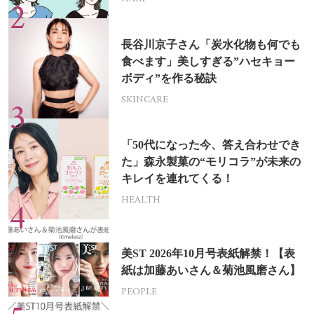
長谷川京子さん「炭水化物も何でも
食べます」美しすぎる”ハセキョー
ボディ”を作る秘訣
SKINCARE
「50代になった今、答え合わせでき
た」森永製菓の“モリコラ”が未来の
キレイを連れてくる！
HEALTH
美ST 2026年10月号表紙解禁！【表
紙は加藤あいさん＆菊池風磨さん】
PEOPLE