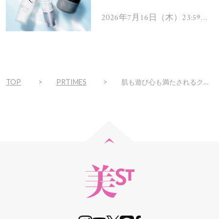
を解消するヘアケアアイテ
ムを13名様にプレゼン
2026年7月16日（木）23:59ま
で
ト！
TOP
PRTIMES
肌も遊び心も満たされるクリスマスコフレ。2022 HACCI Holiday、10月28日(金) より限定発売。