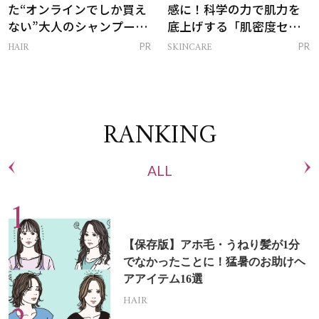
た“オンラインでしか買え
感に！科学の力で肌力を
ない”大人のシャンプー＆
底上げする「肌密度セラ
トリートメントって？
ム」
HAIR
SKINCARE
PR
PR
RANKING
ALL
【保存版】アホ毛・うねり髪が1分
でなかったことに！猛暑のお助けヘ
アアイテム16選
HAIR