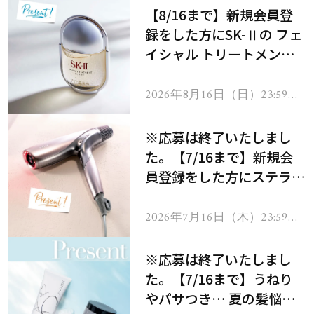
【8/16まで】新規会員登
録をした方にSK-Ⅱの フェ
イシャル トリートメント
セラムをプレゼント！
2026年8月16日（日）23:59ま
で
※応募は終了いたしまし
た。【7/16まで】新規会
員登録をした方にステラボ
ーテのシャインリバース
ヘアドライヤー ジュエル
2026年7月16日（木）23:59ま
で
をプレゼント！
※応募は終了いたしまし
た。【7/16まで】うねり
やパサつき… 夏の髪悩み