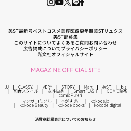
美ST最新号
ベストコスメ
美容医療
更年期
美STリュクス
美ST部募集
このサイトについて
よくあるご質問
お問い合わせ
広告掲載について
プライバシーポリシー
光文社オフィシャルサイト
MAGAZINE OFFICIAL SITE
JJ
CLASSY.
VERY
STORY
Mart
美ST
bis
和食スタイル
女性自身
SmartFLASH
COMIC熱帯
comic Pureri
マンガ コミソル
本がすき。
kokode.jp
kokode Beauty
kokode books
kokode digital
消費税総額表示についてのお知らせ