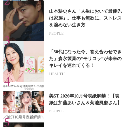
山本耕史さん「人生において最優先
は家族」。仕事も無欲に、ストレス
を溜めない生き方
PEOPLE
「50代になった今、答え合わせでき
た」森永製菓の“モリコラ”が未来の
キレイを連れてくる！
HEALTH
美ST 2026年10月号表紙解禁！【表
紙は加藤あいさん＆菊池風磨さん】
PEOPLE