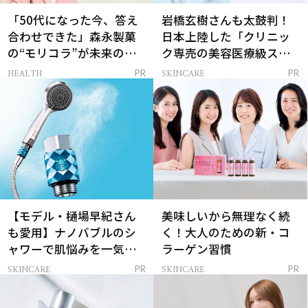
「50代になった今、答え
岩橋玄樹さんも太鼓判！
合わせできた」森永製菓
日本上陸した「クリニッ
の“モリコラ”が未来のキ
ク専売の美容医療級スキ
レイを連れてくる！
ンケア」
HEALTH
SKINCARE
PR
PR
【モデル・樋場早紀さん
美味しいから無理なく続
も愛用】ナノバブルのシ
く！大人のための新・コ
ャワーで肌悩みを一気に
ラーゲン習慣
解決
SKINCARE
SKINCARE
PR
PR