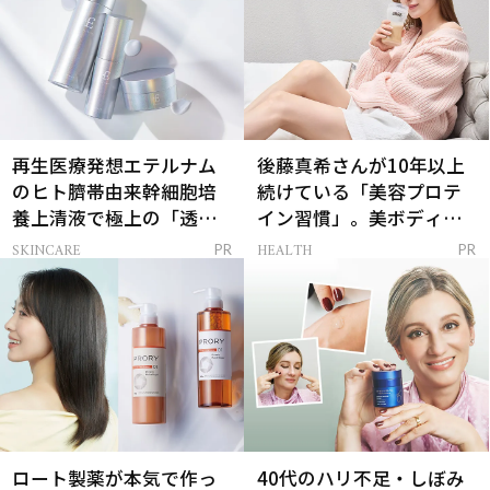
再生医療発想エテルナム
後藤真希さんが10年以上
のヒト臍帯由来幹細胞培
続けている「美容プロテ
養上清液で極上の「透明
イン習慣」。美ボディを
感ハリ肌」へ
支える朝ルーティンと
SKINCARE
HEALTH
PR
PR
は？
ロート製薬が本気で作っ
40代のハリ不足・しぼみ