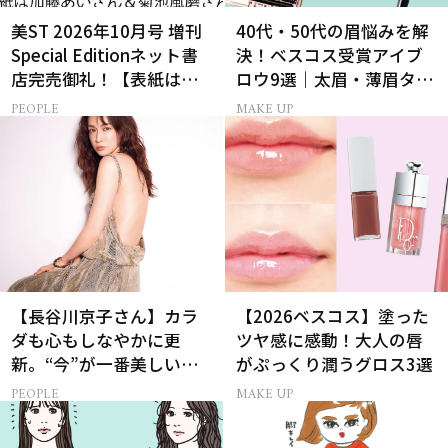
美ST 2026年10月号 増刊
40代・50代の眉悩みを解
Special Editionネット書
決！ベスコス受賞アイブ
店完売御礼！【表紙は加
ロウ9選｜太眉・薄眉タイ
藤あいさん＆菊池風磨さ
プ別の描き方
PEOPLE
MAKE UP
ん】
【長谷川京子さん】カラ
【2026ベスコス】塗った
ダも心もしなやかに更
ツヤ感に感動！大人の唇
新。“今”が一番美しい
がぷっくり潤うグロス3選
［特別画像集］
PEOPLE
MAKE UP