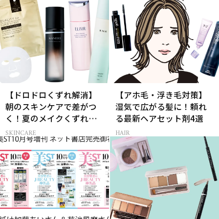
【ドロドロくずれ解消】
【アホ毛・浮き毛対策】
朝のスキンケアで差がつ
湿気で広がる髪に！頼れ
く！夏のメイクくずれ防
る最新ヘアセット剤4選
止術
SKINCARE
HAIR