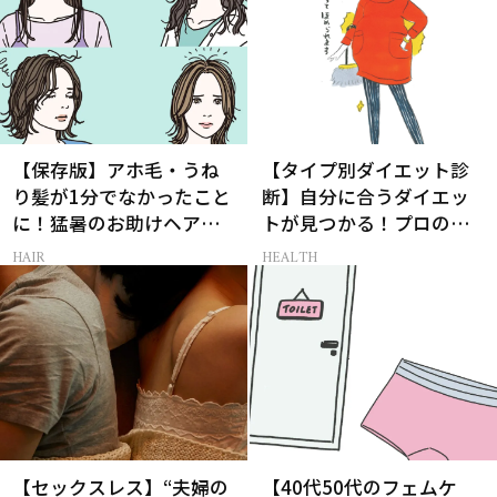
【保存版】アホ毛・うね
【タイプ別ダイエット診
り髪が1分でなかったこと
断】自分に合うダイエッ
に！猛暑のお助けヘアア
トが見つかる！プロの教
イテム16選
える体質別ダイエット方
HAIR
HEALTH
法
【セックスレス】“夫婦の
【40代50代のフェムケ