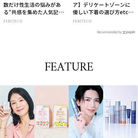
数だけ性生活の悩みがあ
ア】デリケートゾーンに
る”共感を集めた人気記事
優しい下着の選び方etc.
10選
をプロが解説！
FEMTECH
FEMTECH
Recommended by
FEATURE