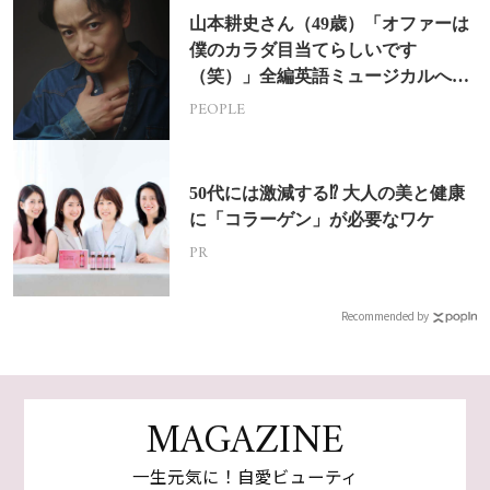
山本耕史さん（49歳）「オファーは
僕のカラダ目当てらしいです
（笑）」全編英語ミュージカルへの
挑戦
PEOPLE
50代には激減する⁉ 大人の美と健康
に「コラーゲン」が必要なワケ
PR
Recommended by
MAGAZINE
一生元気に！自愛ビューティ