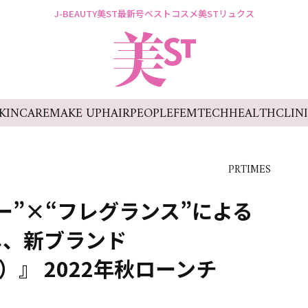
J-BEAUTY
美ST最新号
ベストコスメ
美STリュクス
KINCARE
MAKE UP
HAIR
PEOPLE
FEMTECH
HEALTH
CLIN
PRTIMES
ー”×“フレグランス”による
し、新ブランド
）』 2022年秋ローンチ