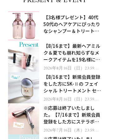
PRESENT & EVENT
【3名様プレゼント】40代
50代のヘアケアにぴったり
なシャンプー＆トリートメ
ントで、うねり悩みに対
処！
【8/16まで】最新ヘアミル
ク＆夏でも崩れ知らずなメ
ークアイテムを19名様にプ
レゼント！
2026年8月16日（日）23:59ま
で
【8/16まで】新規会員登録
をした方にSK-Ⅱの フェイ
シャル トリートメント セラ
ムをプレゼント！
2026年8月16日（日）23:59ま
で
※応募は終了いたしまし
た。【7/16まで】新規会員
登録をした方にステラボー
テのシャインリバース ヘア
2026年7月16日（木）23:59ま
で
ドライヤー ジュエルをプレ
※応募は終了いたしまし