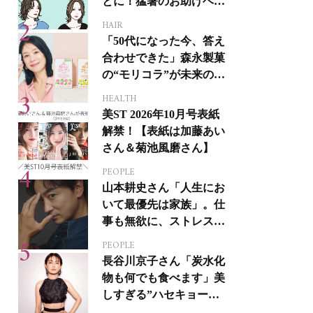
とに！猛暑のお助けヘア
アイテム16選
HAIR
「50代になった今、答え
合わせできた」森永製菓
の“モリコラ”が未来のキ
レイを連れてくる！
HEALTH
美ST 2026年10月号表紙
解禁！【表紙は加藤あい
さん＆菊池風磨さん】
PEOPLE
山本耕史さん「人生にお
いて最優先は家族」。仕
事も無欲に、ストレスを
溜めない生き方
PEOPLE
長谷川京子さん「炭水化
物も何でも食べます」美
しすぎる”ハセキョーボ
ディ”を作る秘訣