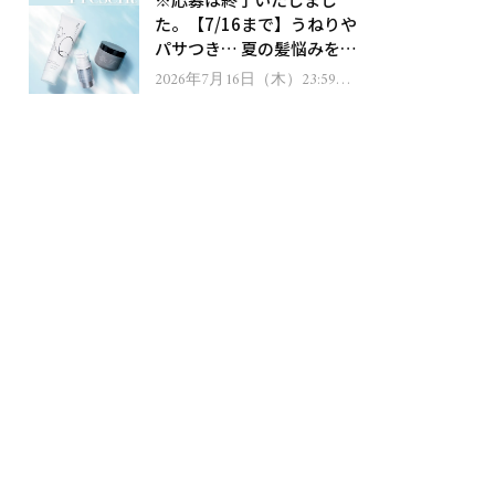
ゼント！
た。【7/16まで】うねりや
パサつき… 夏の髪悩みを解
消するヘアケアアイテムを
2026年7月16日（木）23:59ま
で
13名様にプレゼント！