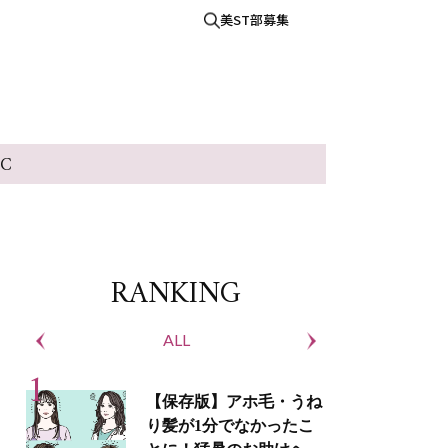
美ST部募集
IC
RANKING
ALL
S
【保存版】アホ毛・うね
り髪が1分でなかったこ