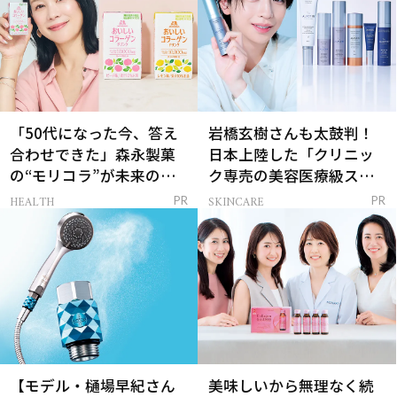
「50代になった今、答え
岩橋玄樹さんも太鼓判！
合わせできた」森永製菓
日本上陸した「クリニッ
の“モリコラ”が未来のキ
ク専売の美容医療級スキ
レイを連れてくる！
ンケア」
HEALTH
SKINCARE
PR
PR
【モデル・樋場早紀さん
美味しいから無理なく続