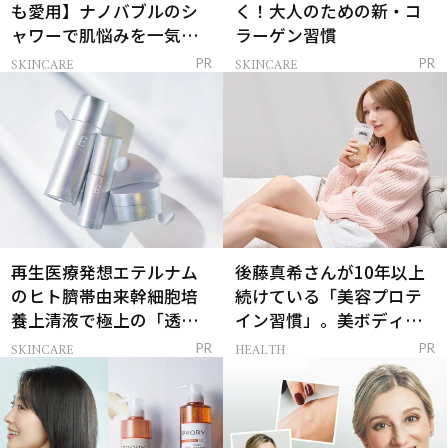
も愛用】ナノバブルのシ
く！大人のための新・コ
ャワーで肌悩みを一気に
ラーゲン習慣
解決
SKINCARE
SKINCARE
PR
PR
再生医療発想エテルナム
後藤真希さんが10年以上
のヒト臍帯由来幹細胞培
続けている「美容プロテ
養上清液で極上の「透明
イン習慣」。美ボディを
感ハリ肌」へ
支える朝ルーティンと
SKINCARE
HEALTH
PR
PR
は？