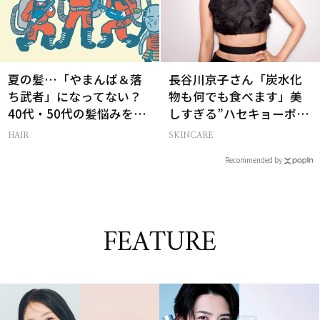
夏の髪…「やまんば＆落
長谷川京子さん「炭水化
ち武者」になってない？
物も何でも食べます」美
40代・50代の髪悩みをレ
しすぎる”ハセキョーボデ
スキューする裏ワザ
ィ”を作る秘訣
HAIR
SKINCARE
Recommended by
FEATURE