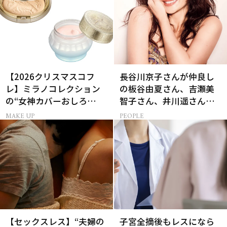
【2026クリスマスコフ
長谷川京子さんが仲良し
レ】ミラノコレクション
の板谷由夏さん、吉瀬美
の“女神カバーおしろ
智子さん、井川遥さんと
い”で主役に！
集まる理由は…
MAKE UP
PEOPLE
【セックスレス】“夫婦の
子宮全摘後もレスになら