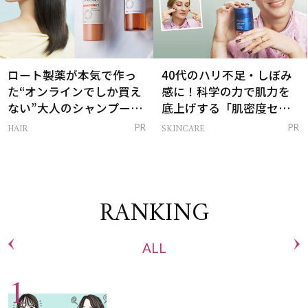
ロート製薬が本気で作っ
40代のハリ不足・しぼみ
た“オンラインでしか買え
感に！科学の力で肌力を
ない”大人のシャンプー＆
底上げする「肌密度セラ
トリートメントって？
ム」
HAIR
SKINCARE
PR
PR
RANKING
ALL