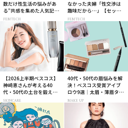
数だけ性生活の悩みがあ
なかった夫婦「性交渉は
る”共感を集めた人気記事
趣味だから…」【セック
10選
スレス AND THE CITY -女
FEMTECH
FEMTECH
たちの告白-】
【2026上半期ベスコス】
40代・50代の眉悩みを解
神崎恵さんが考える40
決！ベスコス受賞アイブ
代・50代の土台を鍛える
ロウ9選｜太眉・薄眉タイ
肌投資名品
プ別の描き方
SKINCARE
MAKE UP