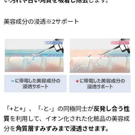
美容成分の浸透※2サポート
「+と+」、「-と-」の同極同士が
反発し合う性
質
を利用して、イオン化された化粧品の美容成
分を
角質層すみずみまで浸透させます。