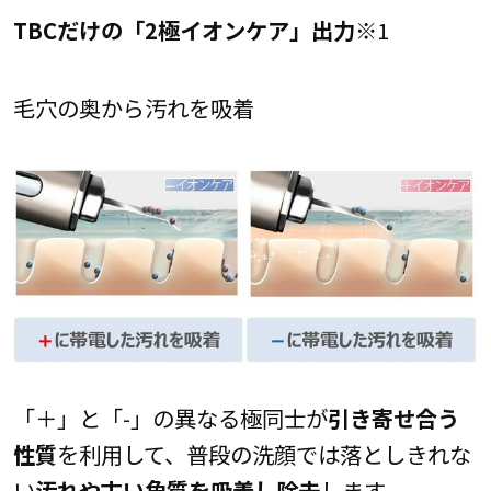
TBCだけの「2極イオンケア」出力
※1
毛穴の奥から汚れを吸着
「＋」と「-」の異なる極同士が
引き寄せ合う
性質
を利用して、普段の洗顔では落としきれな
い
汚れや古い角質を吸着し除去
します。