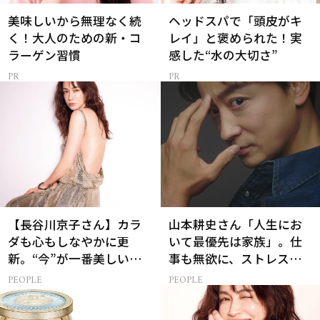
美味しいから無理なく続
ヘッドスパで「頭皮がキ
く！大人のための新・コ
レイ」と褒められた！実
ラーゲン習慣
感した“水の大切さ”
【長谷川京子さん】カラ
山本耕史さん「人生にお
ダも心もしなやかに更
いて最優先は家族」。仕
新。“今”が一番美しい
事も無欲に、ストレスを
［特別画像集］
溜めない生き方
PEOPLE
PEOPLE