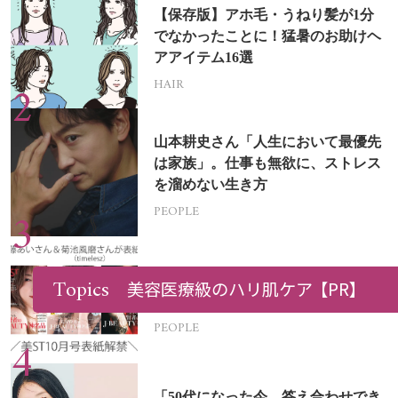
【保存版】アホ毛・うねり髪が1分
でなかったことに！猛暑のお助けヘ
アアイテム16選
HAIR
山本耕史さん「人生において最優先
は家族」。仕事も無欲に、ストレス
を溜めない生き方
PEOPLE
Topics
美ST 2026年10月号表紙解禁！【表
美容医療級のハリ肌ケア
【PR】
紙は加藤あいさん＆菊池風磨さん】
PEOPLE
「50代になった今、答え合わせでき